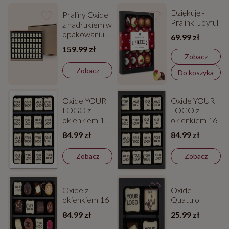
Dziękuję -
Praliny Oxide
Pralinki Joyful
z nadrukiem w
opakowaniu
69.99 zł
zbiorczym
159.99 zł
Zobacz
Zobacz
Do koszyka
Oxide YOUR
Oxide YOUR
LOGO z
LOGO z
okienkiem 16
okienkiem 16
w białym
84.99 zł
84.99 zł
kartoniku
Zobacz
Zobacz
Oxide z
Oxide
okienkiem 16
Quattro
84.99 zł
25.99 zł