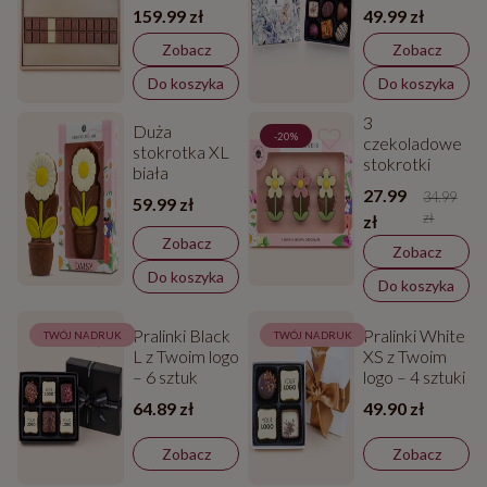
Flower
159.99 zł
49.99 zł
Delights – 6
sztuk
Zobacz
Zobacz
Do koszyka
Do koszyka
3
Duża
-20%
czekoladowe
stokrotka XL
stokrotki
biała
27.99
34.99
59.99 zł
zł
zł
Zobacz
Zobacz
Do koszyka
Do koszyka
Pralinki Black
Pralinki White
TWÓJ NADRUK
TWÓJ NADRUK
L z Twoim logo
XS z Twoim
– 6 sztuk
logo – 4 sztuki
64.89 zł
49.90 zł
Zobacz
Zobacz