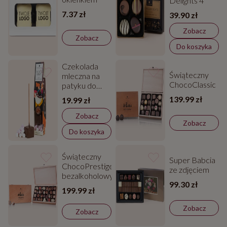
Delights 4
7.37 zł
39.90 zł
Zobacz
Zobacz
Do koszyka
Czekolada
Świąteczny
mleczna na
ChocoClassic
patyku do
rozpuszczania-
139.99 zł
19.99 zł
Chocostick
Zobacz
Zobacz
Do koszyka
Świąteczny
Super Babcia
ChocoPrestige
ze zdjęciem
bezalkoholowy
99.30 zł
199.99 zł
Zobacz
Zobacz