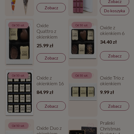
Zobacz
Zobacz
Do koszyka
Oxide
Od 50 szt.
Od 50 szt.
Oxide z
Quattro z
okienkiem 6
okienkiem
34.40 zł
25.99 zł
Zobacz
Zobacz
Od 50 szt.
Od 50 szt.
Oxide z
Oxide Trio z
okienkiem 16
okienkiem
84.99 zł
9.99 zł
Zobacz
Zobacz
Pralinki
Od 50 szt.
Oxide Duo z
Christmas
okienkiem