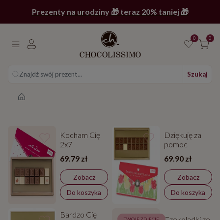
Prezenty na urodziny 🎁 teraz 20% taniej 🎁
0
0
Znajdź swój prezent...
Szukaj
Strona główna
Kocham Cię
Dziękuję za
2x7
pomoc
69.79 zł
69.90 zł
Zobacz
Zobacz
Do koszyka
Do koszyka
Bardzo Cię
Czekoladki ze
TWOJE ZDJĘCIE