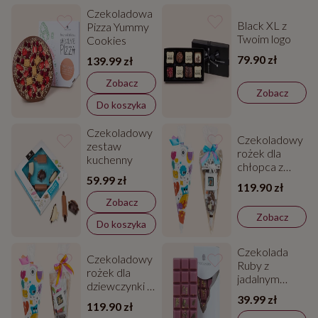
Czekoladowa
Black XL z
Pizza Yummy
Twoim logo
Cookies
79.90 zł
139.99 zł
Zobacz
Zobacz
Do koszyka
Czekoladowy
Czekoladowy
zestaw
rożek dla
kuchenny
chłopca z
59.99 zł
Twoim
119.90 zł
zdjęciem
Zobacz
Zobacz
Do koszyka
Czekolada
Czekoladowy
Ruby z
rożek dla
jadalnym
dziewczynki z
złotem
39.99 zł
Twoim
119.90 zł
zdjęciem