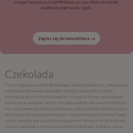
usługach pochodzących od MM Brown sp. z.o.o. Wiem, że w każdej
chwili będę mógł wycofać zgodę.
Zapisz się do newslettera
Czekolada
To jest dopiero produkt dla każdego. Najwyższej jakości czekoladowe
wyroby przygotowane specjalnie z myślą o wszystkich, którzy
potrzebują akurat trochę uśmiechu i szczęścia. Nasze czekoladowe
wyroby to prawdziwy rarytas. Przygotowaliśmy dla naszych klientów
coś, co powinno sprawić im prawdziwą radość. Równie dobrze możesz
też obdarować kogoś wyśmienitym czekoladowym prezentem. Dzięki
czemu sprawisz mu wyjątkową przyjemność. Możesz też dodatkowo
wybrać czekoladę z personalizowanymi dodatkami. Załóżmy taki na
przykład, zestaw czekoladowych pralinek z indywidualnym zdjęciem