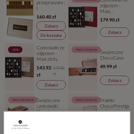
przepraszam :
zdjęciem -
(
Maxi
160.40 zł
czerwony
179.90 zł
Zobacz
Zobacz
Do koszyka
Czekoladki ze
-20%
TWÓJ GRAWER
Świąteczny
zdjęciem -
ChocoCase
Maxi złoty
49.99 zł
143.92
179.90
zł
zł
Zobacz
Zobacz
Świąteczne
Pralinki
TWÓJ GRAWER
TWÓJ GRAWER
czekoladki
ChocoPrestige
Grande
w drewnianej
szkatułce
299.98 zł
199.99 zł
Zobacz
Zobacz