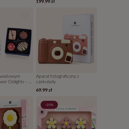
199.99 zł
 kwiatowym
Aparat fotograficzny z
er Delights – 4
czekolady
69.99 zł
-20%