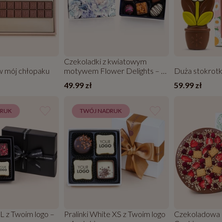
Czekoladki z kwiatowym
 mój chłopaku
motywem Flower Delights – 6
Duża stokrotk
sztuk
49.99 zł
59.99 zł
DRUK
TWÓJ NADRUK
 L z Twoim logo –
Pralinki White XS z Twoim logo
Czekoladowa 