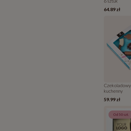
6 sztuk
64.89 zł
Czekoladowy
kuchenny
59.99 zł
Od 50 szt.