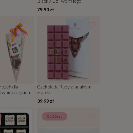
Black XL z Twoim logo
79.90 zł
rożek dla
Czekolada Ruby z jadalnym
 Twoim zdjęciem
złotem
39.99 zł
Od 50 szt.