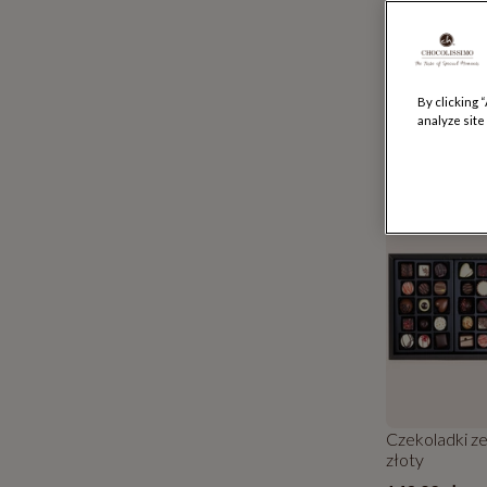
By clicking 
analyze site
Kocham Cię 
69.79 zł
-20%
Czekoladki ze
złoty