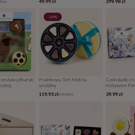
49.99 zł
299.98 zł
0 zł
-20%
zestaw piłkarski
Pralinkowy Tort Midi na
Czekoladki z
nożnej
urodziny
motywem Flow
sztuki
119.93 zł
39.99 zł
149.90 zł