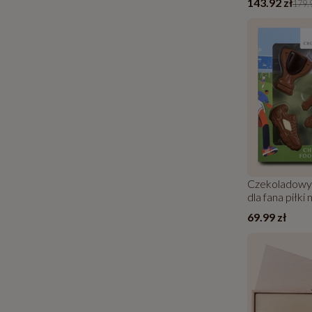
143.92 zł
179.9
Czekoladowy 
dla fana piłki 
69.99 zł