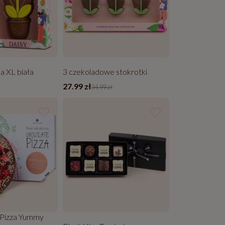
a XL biała
3 czekoladowe stokrotki
27.99 zł
34.99 zł
Pizza Yummy