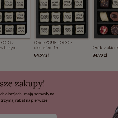
 LOGO z
Oxide YOUR LOGO z
 w białym
okienkiem 16
Oxide z okien
84.99 zł
84.99 zł
wsze zakupy!
ch okazjach i mają pomysły na
 otrzymaj rabat na pierwsze