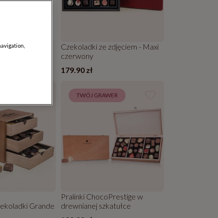
Czekoladki ze zdjęciem - Maxi
navigation,
zepraszam :(
czerwony
179.90 zł
WER
TWÓJ GRAWER
Pralinki ChocoPrestige w
zekoladki Grande
drewnianej szkatułce