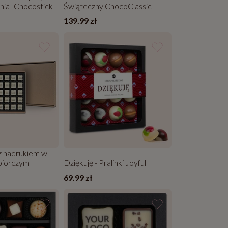
nia- Chocostick
Świąteczny ChocoClassic
139.99 zł
 z nadrukiem w
biorczym
Dziękuję - Pralinki Joyful
69.99 zł