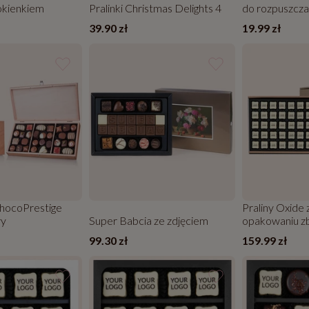
okienkiem
Pralinki Christmas Delights 4
do rozpuszcza
39.90 zł
19.99 zł
hocoPrestige
Praliny Oxide
wy
Super Babcia ze zdjęciem
opakowaniu z
99.30 zł
159.99 zł