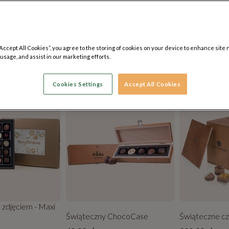
“Accept All Cookies”, you agree to the storing of cookies on your device to enhance site 
 usage, and assist in our marketing efforts.
2x7
Dziękuję za pomoc
Bardzo Cię pr
69.90 zł
160.40 zł
Cookies Settings
Accept All Cookies
TWÓJ GRAWER
TWÓJ GRA
 zdjęciem - Maxi
Świąteczny ChocoCase
Świąteczne c