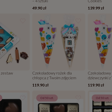
– 4 sztuki
Cookies
49.90 zł
139.99 zł
 zestaw
Czekoladowy rożek dla
Czekoladowy 
chłopca z Twoim zdjęciem
dziewczynki z
119.90 zł
119.90 zł
Od 50 szt.
Od 50 szt.