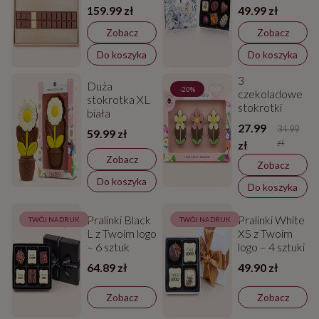
Flower
159.99 zł
49.99 zł
Delights – 6
sztuk
Zobacz
Zobacz
Do koszyka
Do koszyka
3
Duża
-20%
czekoladowe
stokrotka XL
stokrotki
biała
27.99
34.99
59.99 zł
zł
zł
Zobacz
Zobacz
Do koszyka
Do koszyka
Pralinki Black
Pralinki White
TWÓJ NADRUK
TWÓJ NADRUK
L z Twoim logo
XS z Twoim
– 6 sztuk
logo – 4 sztuki
64.89 zł
49.90 zł
Zobacz
Zobacz