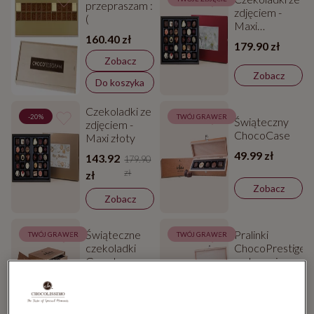
przepraszam :
zdjęciem -
(
Maxi
160.40 zł
czerwony
179.90 zł
Zobacz
Zobacz
Do koszyka
Czekoladki ze
-20%
TWÓJ GRAWER
Świąteczny
zdjęciem -
ChocoCase
Maxi złoty
49.99 zł
143.92
179.90
zł
zł
Zobacz
Zobacz
Świąteczne
Pralinki
TWÓJ GRAWER
TWÓJ GRAWER
czekoladki
ChocoPrestige
Grande
w drewnianej
szkatułce
299.98 zł
199.99 zł
Zobacz
Zobacz