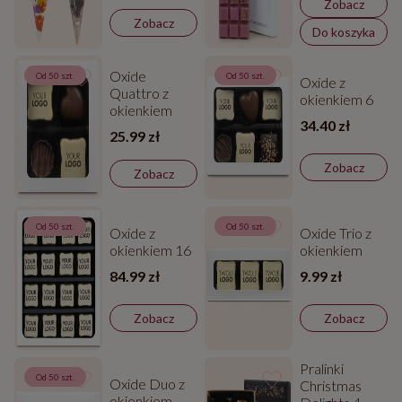
Zobacz
Zobacz
Do koszyka
Oxide
Od 50 szt.
Od 50 szt.
Oxide z
Quattro z
okienkiem 6
okienkiem
34.40 zł
25.99 zł
Zobacz
Zobacz
Od 50 szt.
Od 50 szt.
Oxide z
Oxide Trio z
okienkiem 16
okienkiem
84.99 zł
9.99 zł
Zobacz
Zobacz
Pralinki
Od 50 szt.
Oxide Duo z
Christmas
okienkiem