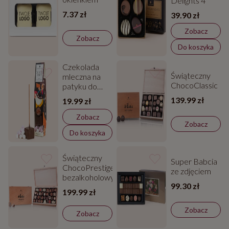
Delights 4
7.37 zł
39.90 zł
Zobacz
Zobacz
Do koszyka
Czekolada
Świąteczny
mleczna na
ChocoClassic
patyku do
rozpuszczania-
139.99 zł
19.99 zł
Chocostick
Zobacz
Zobacz
Do koszyka
Świąteczny
Super Babcia
ChocoPrestige
ze zdjęciem
bezalkoholowy
99.30 zł
199.99 zł
Zobacz
Zobacz