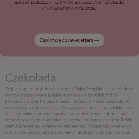
usługach pochodzących od MM Brown sp. z.o.o. Wiem, że w każdej
chwili będę mógł wycofać zgodę.
Zapisz się do newslettera
Czekolada
To jest dopiero produkt dla każdego. Najwyższej jakości czekoladowe
wyroby przygotowane specjalnie z myślą o wszystkich, którzy
potrzebują akurat trochę uśmiechu i szczęścia. Nasze czekoladowe
wyroby to prawdziwy rarytas. Przygotowaliśmy dla naszych klientów
coś, co powinno sprawić im prawdziwą radość. Równie dobrze możesz
też obdarować kogoś wyśmienitym czekoladowym prezentem. Dzięki
czemu sprawisz mu wyjątkową przyjemność. Możesz też dodatkowo
wybrać czekoladę z personalizowanymi dodatkami. Załóżmy taki na
przykład, zestaw czekoladowych pralinek z indywidualnym zdjęciem