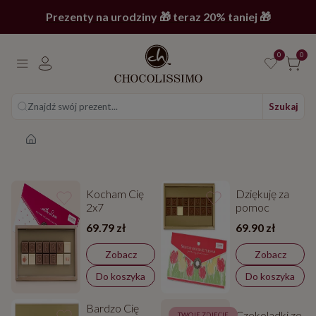
Prezenty na urodziny 🎁 teraz 20% taniej 🎁
0
0
Znajdź swój prezent...
Szukaj
Strona główna
Kocham Cię
Dziękuję za
2x7
pomoc
69.79 zł
69.90 zł
Zobacz
Zobacz
Do koszyka
Do koszyka
Bardzo Cię
Czekoladki ze
TWOJE ZDJĘCIE