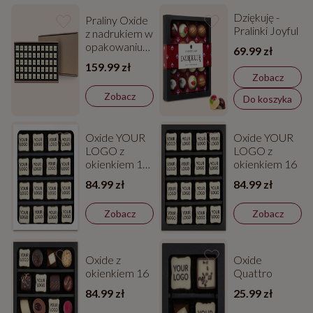
Dziękuję -
Praliny Oxide
Pralinki Joyful
z nadrukiem w
opakowaniu
69.99 zł
zbiorczym
159.99 zł
Zobacz
Zobacz
Do koszyka
Oxide YOUR
Oxide YOUR
LOGO z
LOGO z
okienkiem 16
okienkiem 16
w białym
84.99 zł
84.99 zł
kartoniku
Zobacz
Zobacz
Oxide z
Oxide
okienkiem 16
Quattro
84.99 zł
25.99 zł