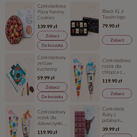
Czekoladowa
Black XL z
Pizza Yummy
Twoim logo
Cookies
79.90 zł
139.99 zł
Zobacz
Zobacz
Do koszyka
Czekoladowy
Czekoladowy
zestaw
rożek dla
kuchenny
chłopca z
59.99 zł
Twoim
119.90 zł
zdjęciem
Zobacz
Zobacz
Do koszyka
Czekolada
Czekoladowy
Ruby z
rożek dla
jadalnym
dziewczynki z
złotem
39.99 zł
Twoim
119.90 zł
zdjęciem