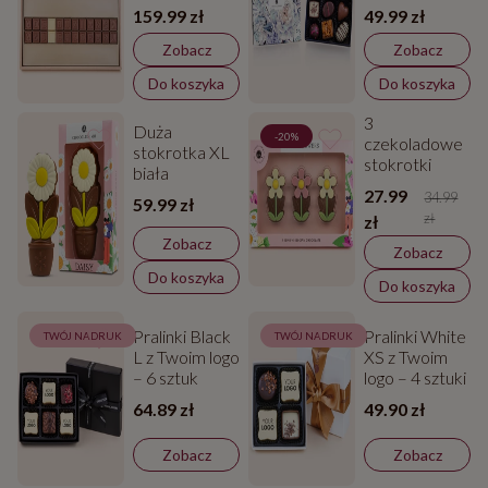
Flower
159.99 zł
49.99 zł
Delights – 6
sztuk
Zobacz
Zobacz
Do koszyka
Do koszyka
3
Duża
-20%
czekoladowe
stokrotka XL
stokrotki
biała
27.99
34.99
59.99 zł
zł
zł
Zobacz
Zobacz
Do koszyka
Do koszyka
Pralinki Black
Pralinki White
TWÓJ NADRUK
TWÓJ NADRUK
L z Twoim logo
XS z Twoim
– 6 sztuk
logo – 4 sztuki
64.89 zł
49.90 zł
Zobacz
Zobacz