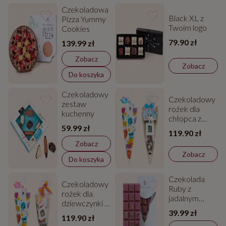
Czekoladowa
Black XL z
Pizza Yummy
Twoim logo
Cookies
79.90 zł
139.99 zł
Zobacz
Zobacz
Do koszyka
Czekoladowy
Czekoladowy
zestaw
rożek dla
kuchenny
chłopca z
59.99 zł
Twoim
119.90 zł
zdjęciem
Zobacz
Zobacz
Do koszyka
Czekolada
Czekoladowy
Ruby z
rożek dla
jadalnym
dziewczynki z
złotem
39.99 zł
Twoim
119.90 zł
zdjęciem