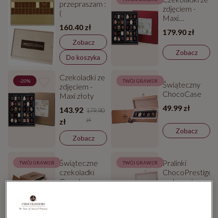
przepraszam :
zdjęciem -
(
Maxi
160.40 zł
czerwony
179.90 zł
Zobacz
Zobacz
Do koszyka
Czekoladki ze
-20%
TWÓJ GRAWER
Świąteczny
zdjęciem -
ChocoCase
Maxi złoty
49.99 zł
143.92
179.90
zł
zł
Zobacz
Zobacz
Świąteczne
Pralinki
TWÓJ GRAWER
TWÓJ GRAWER
czekoladki
ChocoPrestige
Grande
w drewnianej
szkatułce
299.98 zł
199.99 zł
Zobacz
Zobacz