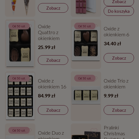
Zobacz
Zobacz
Do koszyka
Oxide
Od 50 szt.
Od 50 szt.
Oxide z
Quattro z
okienkiem 6
okienkiem
34.40 zł
25.99 zł
Zobacz
Zobacz
Od 50 szt.
Od 50 szt.
Oxide z
Oxide Trio z
okienkiem 16
okienkiem
84.99 zł
9.99 zł
Zobacz
Zobacz
Pralinki
Od 50 szt.
Oxide Duo z
Christmas
okienkiem