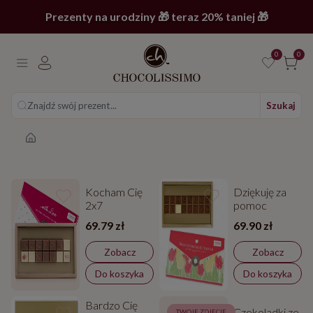
Prezenty na urodziny 🎁 teraz 20% taniej 🎁
0
0
Znajdź swój prezent...
Szukaj
Strona główna
Kocham Cię
Dziękuję za
2x7
pomoc
69.79 zł
69.90 zł
Zobacz
Zobacz
Do koszyka
Do koszyka
Bardzo Cię
Czekoladki ze
TWOJE ZDJĘCIE