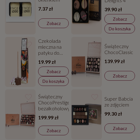
Delights 4
7.37 zł
39.90 zł
Zobacz
Zobacz
Do koszyka
Czekolada
Świąteczny
mleczna na
ChocoClassic
patyku do
rozpuszczania-
139.99 zł
19.99 zł
Chocostick
Zobacz
Zobacz
Do koszyka
Świąteczny
Super Babcia
ChocoPrestige
ze zdjęciem
bezalkoholowy
99.30 zł
199.99 zł
Zobacz
Zobacz