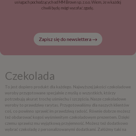
usługach pochodzących od MM Brown sp. z.o.o. Wiem, że w każdej
chwili będę mógł wycofać zgodę.
Zapisz się do newslettera
Czekolada
To jest dopiero produkt dla każdego. Najwyższej jakości czekoladowe
wyroby przygotowane specjalnie z myślą o wszystkich, którzy
potrzebują akurat trochę uśmiechu i szczęścia. Nasze czekoladowe
wyroby to prawdziwy rarytas. Przygotowaliśmy dla naszych klientów
coś, co powinno sprawić im prawdziwą radość. Równie dobrze możesz
też obdarować kogoś wyśmienitym czekoladowym prezentem. Dzięki
czemu sprawisz mu wyjątkową przyjemność. Możesz też dodatkowo
wybrać czekoladę z personalizowanymi dodatkami. Załóżmy taki na
przykład, zestaw czekoladowych pralinek z indywidualnym zdjęciem