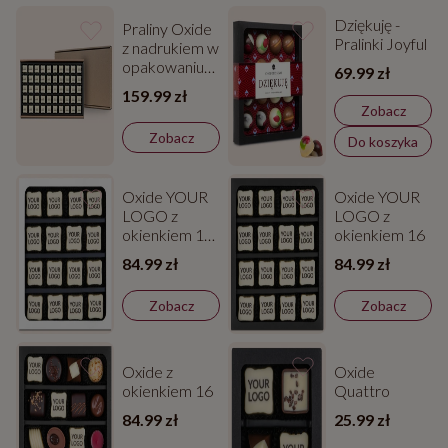
Dziękuję -
Praliny Oxide
Pralinki Joyful
z nadrukiem w
opakowaniu
69.99 zł
zbiorczym
159.99 zł
Zobacz
Zobacz
Do koszyka
Oxide YOUR
Oxide YOUR
LOGO z
LOGO z
okienkiem 16
okienkiem 16
w białym
84.99 zł
84.99 zł
kartoniku
Zobacz
Zobacz
Oxide z
Oxide
okienkiem 16
Quattro
84.99 zł
25.99 zł