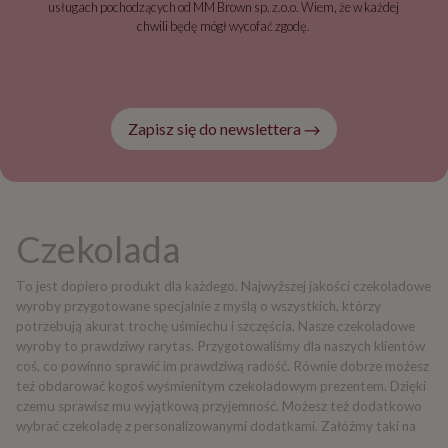
usługach pochodzących od MM Brown sp. z.o.o. Wiem, że w każdej
chwili będę mógł wycofać zgodę.
Zapisz się do newslettera
Czekolada
To jest dopiero produkt dla każdego. Najwyższej jakości czekoladowe
wyroby przygotowane specjalnie z myślą o wszystkich, którzy
potrzebują akurat trochę uśmiechu i szczęścia. Nasze czekoladowe
wyroby to prawdziwy rarytas. Przygotowaliśmy dla naszych klientów
coś, co powinno sprawić im prawdziwą radość. Równie dobrze możesz
też obdarować kogoś wyśmienitym czekoladowym prezentem. Dzięki
czemu sprawisz mu wyjątkową przyjemność. Możesz też dodatkowo
wybrać czekoladę z personalizowanymi dodatkami. Załóżmy taki na
przykład, zestaw czekoladowych pralinek z indywidualnym zdjęciem