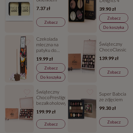
Delights 4
7.37 zł
39.90 zł
Zobacz
Zobacz
Do koszyka
Czekolada
Świąteczny
mleczna na
ChocoClassic
patyku do
rozpuszczania-
139.99 zł
19.99 zł
Chocostick
Zobacz
Zobacz
Do koszyka
Świąteczny
Super Babcia
ChocoPrestige
ze zdjęciem
bezalkoholowy
99.30 zł
199.99 zł
Zobacz
Zobacz