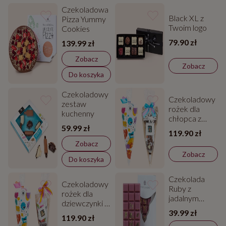
Czekoladowa
Black XL z
Pizza Yummy
Twoim logo
Cookies
79.90 zł
139.99 zł
Zobacz
Zobacz
Do koszyka
Czekoladowy
Czekoladowy
zestaw
rożek dla
kuchenny
chłopca z
59.99 zł
Twoim
119.90 zł
zdjęciem
Zobacz
Zobacz
Do koszyka
Czekolada
Czekoladowy
Ruby z
rożek dla
jadalnym
dziewczynki z
złotem
39.99 zł
Twoim
119.90 zł
zdjęciem