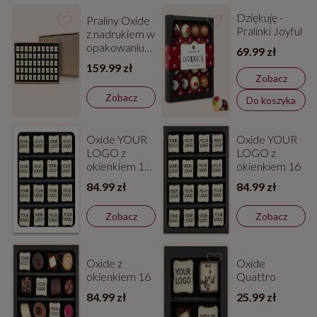
Dziękuję -
Praliny Oxide
Pralinki Joyful
z nadrukiem w
opakowaniu
69.99 zł
zbiorczym
159.99 zł
Zobacz
Zobacz
Do koszyka
Oxide YOUR
Oxide YOUR
LOGO z
LOGO z
okienkiem 16
okienkiem 16
w białym
84.99 zł
84.99 zł
kartoniku
Zobacz
Zobacz
Oxide z
Oxide
okienkiem 16
Quattro
84.99 zł
25.99 zł