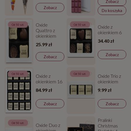
Zobacz
Zobacz
Do koszyka
Oxide
Od 50 szt.
Od 50 szt.
Oxide z
Quattro z
okienkiem 6
okienkiem
34.40 zł
25.99 zł
Zobacz
Zobacz
Od 50 szt.
Od 50 szt.
Oxide z
Oxide Trio z
okienkiem 16
okienkiem
84.99 zł
9.99 zł
Zobacz
Zobacz
Pralinki
Od 50 szt.
Oxide Duo z
Christmas
okienkiem