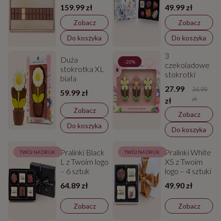
Flower
159.99 zł
49.99 zł
Delights – 6
sztuk
Zobacz
Zobacz
Do koszyka
Do koszyka
3
Duża
-20%
czekoladowe
stokrotka XL
stokrotki
biała
27.99
34.99
59.99 zł
zł
zł
Zobacz
Zobacz
Do koszyka
Do koszyka
Pralinki Black
Pralinki White
TWÓJ NADRUK
TWÓJ NADRUK
L z Twoim logo
XS z Twoim
– 6 sztuk
logo – 4 sztuki
64.89 zł
49.90 zł
Zobacz
Zobacz