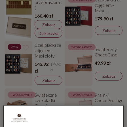
przepraszam :
zdjęciem -
(
Maxi
160.40 zł
czerwony
179.90 zł
Zobacz
Zobacz
Do koszyka
Czekoladki ze
-20%
TWÓJ GRAWER
Świąteczny
zdjęciem -
ChocoCase
Maxi złoty
49.99 zł
143.92
179.90
zł
zł
Zobacz
Zobacz
Świąteczne
Pralinki
TWÓJ GRAWER
TWÓJ GRAWER
czekoladki
ChocoPrestige
Grande
w drewnianej
szkatułce
299.98 zł
199.99 zł
Zobacz
Zobacz