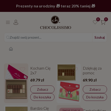
Prezenty na urodziny 🎁 teraz 20% taniej 🎁
0
0
Znajdź swój prezent...
Szukaj
Strona główna
Kocham Cię
Dziękuję za
2x7
pomoc
69.79 zł
69.90 zł
Zobacz
Zobacz
Do koszyka
Do koszyka
Bardzo Cię
Czekoladki ze
TWOJE ZDJĘCIE