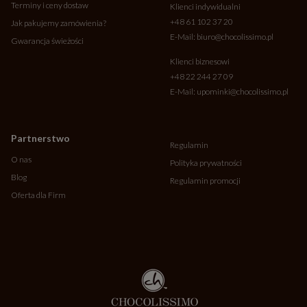
Terminy i ceny dostaw
Klienci indywidualni
+48 61 102 37 20
Jak pakujemy zamówienia?
E-Mail:
biuro@chocolissimo.pl
Gwarancja świeżości
Klienci biznesowi
+48 22 244 27 09
E-Mail:
upominki@chocolissimo.pl
Partnerstwo
Regulamin
O nas
Polityka prywatności
Blog
Regulamin promocji
Oferta dla Firm