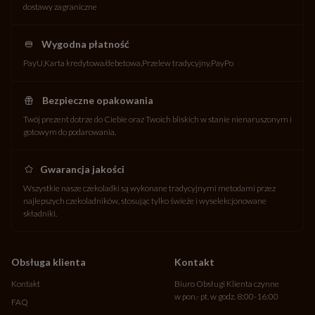
dostawy zagraniczne
Wygodna płatność
PayU
Karta kredytowa/debetowa
Przelew tradycyjny
PayPo
Bezpieczne opakowania
Twój prezent dotrze do Ciebie oraz Twoich bliskich w stanie nienaruszonym i
gotowym do podarowania.
Gwarancja jakości
Wszystkie nasze czekoladki są wykonane tradycyjnymi metodami przez
najlepszych czekoladników, stosując tylko świeże i wyselekcjonowane
składniki.
Obsługa klienta
Kontakt
Kontakt
Biuro Obsługi Klienta czynne
w pon.- pt. w godz. 8:00-16:00
FAQ