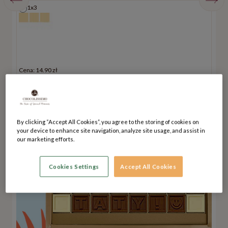
1x3
Cena: 14.90 zł
C
KROK 2 z 3:
KLIKNIJ W KOSTKĘ I PISZ
By clicking “Accept All Cookies”, you agree to the storing of cookies on
your device to enhance site navigation, analyze site usage, and assist in
our marketing efforts.
Cookies Settings
Accept All Cookies