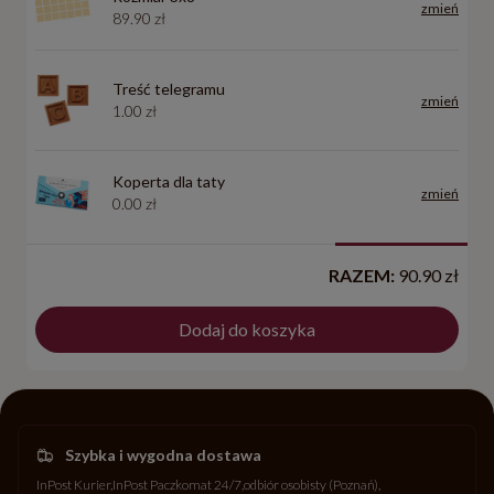
zmień
89.90 zł
Treść telegramu
zmień
1.00 zł
Koperta dla taty
zmień
0.00 zł
RAZEM:
90.90 zł
Dodaj do koszyka
Szybka i wygodna dostawa
InPost Kurier
InPost Paczkomat 24/7
odbiór osobisty (Poznań)