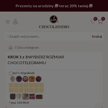
Prezenty na urodziny 🎁 teraz 20% taniej 🎁
0
0
Znajdź swój prezent...
Szukaj
Strona główna
Chocotelegram
KROK 1 z 3:
WYBIERZ ROZMIAR
CHOCOTELEGRAMU
2x7 + 10 pralinek
Cena: 119.90 zł
C