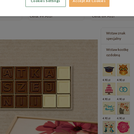
Cookies Settings
Accept All Cookies
Cena: 99.90 zł
Cena: 69.90 zł
Wstaw znak
specjalny
Wstaw kostkę
ozdobną
4.90 zł
4.90 zł
4.90 zł
4.90 zł
4.90 zł
4.90 zł