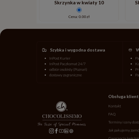
 de Luxe 10
Skrzynka w kwiaty 10
S
 zł
Cena: 0.00 zł
Szybka i wygodna dostawa
W
InPost Kurier
P
InPost Paczkomat 24/7
Ka
odbiór osobisty (Poznań)
Pr
dostawy zagraniczne
P
Obsługa klien
Kontakt
FAQ
Terminy i ceny dos
Jak pakujemy zamó
Gwarancja świeżoś