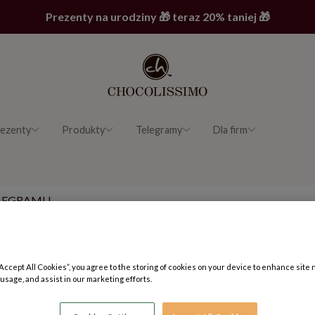
Prezenty na urodziny 🎁 teraz 20% taniej 🎁
ezenty
Produkty
Telegramy
Dla firm
LEGRAMU
3x7
1x8
“Accept All Cookies”, you agree to the storing of cookies on your device to enhance site 
Cena: 89.90 zł
Cena: 49.90 zł
 usage, and assist in our marketing efforts.
4x7
2x8