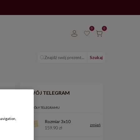
0
0
Znajdź swój prezent...
Szukaj
TWÓJ TELEGRAM
3x8
1x10
SZCZEGÓŁY TELEGRAMU
navigation,
Rozmiar 3x10
Cena: 89.90 zł
Cena: 99.90 zł
zmień
159.90 zł
4x8
2x10