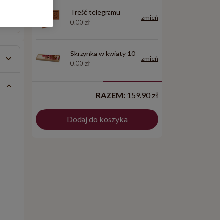
Treść telegramu
zmień
0.00 zł
Cena: 119.90 zł
Cena: 129.90 zł
Skrzynka w kwiaty 10
zmień
0.00 zł
RAZEM:
159.90 zł
Dodaj do koszyka