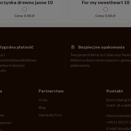
krzynka drewno jasne 10
For my sweetheart 10
Cena: 0.00 zł
Cena: 0.00 zł
ygodna płatność
Bezpieczne opakowania
ayU
Twój prezent dotrze do Ciebie oraz Twoic
rta kredytowa/debetowa
bliskich w stanie nienaruszonym i goto
zelew tradycyjny
podarowania.
ayPo
ta
Partnerstwo
Kontakt
O nas
Biuro Obsługi K
w pon.- pt. w god
Blog
taw
Oferta dla Firm
Klienci indywidu
+48 61 102 37 
wienia?
E-Mail:
biuro@ch
ci