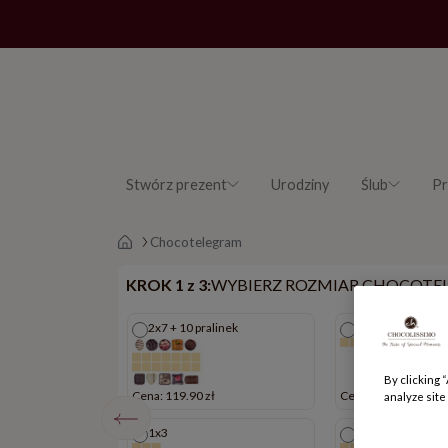
Stwórz prezent
Urodziny
Ślub
Pr
Strona główna
Chocotelegram
KROK 1 z 3:
WYBIERZ ROZMIAR CHOCOTE
2x7 + 10 pralinek
1x7
By clicking 
zł
Cena: 119.90 zł
Cena: 39.90 zł
analyze site
linek
1x3
2x7