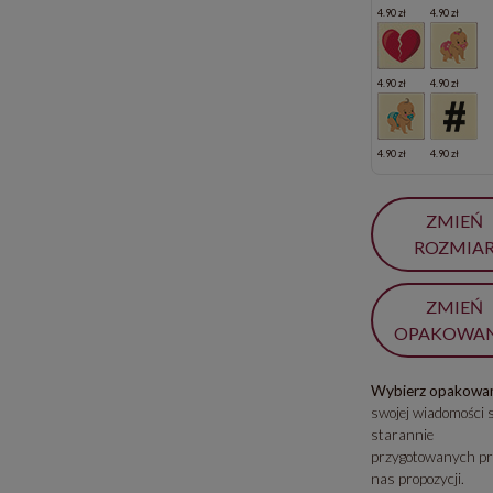
4.90 zł
4.90 zł
4.90 zł
4.90 zł
4.90 zł
4.90 zł
ZMIEŃ
ROZMIA
ZMIEŃ
OPAKOWAN
Wybierz opakowan
swojej wiadomości 
starannie
przygotowanych pr
nas propozycji.