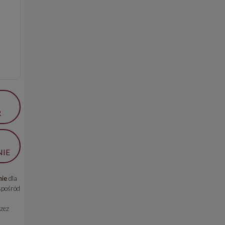
R
IE
ie
dla
spośród
zez