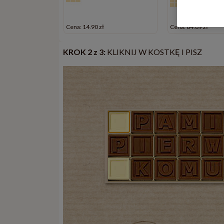
zł
Cena: 14.90 zł
Cena: 64.89 zł
KROK 2 z 3:
KLIKNIJ W KOSTKĘ I PISZ