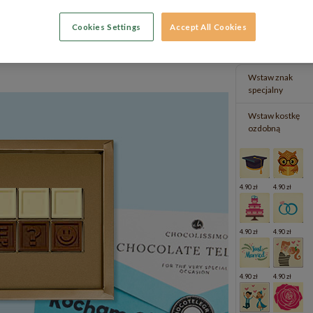
Cookies Settings
Accept All Cookies
Cena: 99.90 zł
Cena: 69.90 zł
Wstaw znak
specjalny
Wstaw kostkę
ozdobną
4.90 zł
4.90 zł
4.90 zł
4.90 zł
4.90 zł
4.90 zł