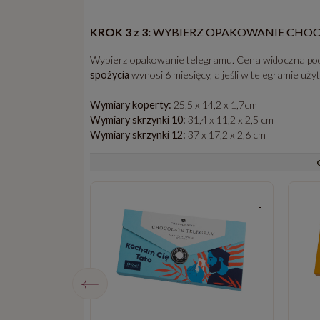
KROK 3 z 3:
WYBIERZ OPAKOWANIE CHO
Wybierz opakowanie telegramu. Cena widoczna pod
spożycia
wynosi 6 miesięcy, a jeśli w telegramie uż
Wymiary koperty:
25,5 x 14,2 x 1,7cm
Wymiary skrzynki 10:
31,4 x 11,2 x 2,5 cm
Wymiary skrzynki 12:
37 x 17,2 x 2,6 cm