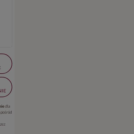
R
IE
ie
dla
spośród
zez