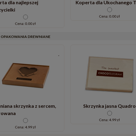
ta dla najlepszej
Koperta dla Ukochanego T
ycielki
Cena: 0.00 zł
Cena: 0.00 zł
OPAKOWANIA DREWNIANE
niana skrzynka z sercem,
Skrzynka jasna Quadro
erowana
Cena: 4.99 zł
Cena: 4.99 zł