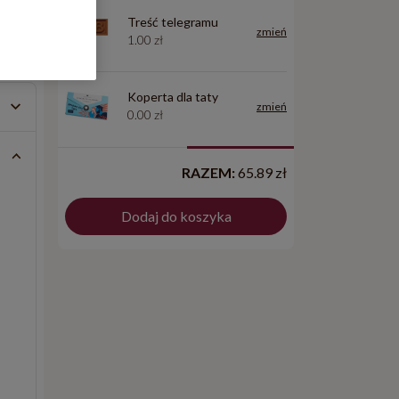
Treść telegramu
zmień
1.00 zł
Cena: 119.90 zł
Cena: 129.90 zł
Koperta dla taty
zmień
0.00 zł
RAZEM:
65.89 zł
Dodaj do koszyka