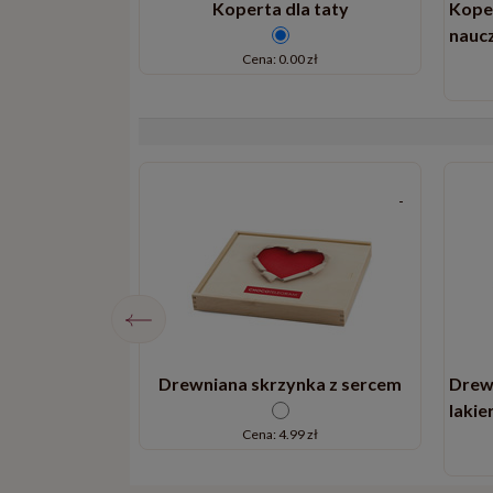
zna beżowa
Koperta dla taty
Koper
naucz
 zł
Cena: 0.00 zł
xe Quadro
Drewniana skrzynka z sercem
Drew
laki
 zł
Cena: 4.99 zł