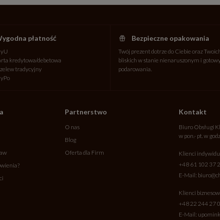
ygodna płatność
Bezpieczne opakowania
ayU
Twój prezent dotrze do Ciebie oraz Twoic
rta kredytowa/debetowa
bliskich w stanie nienaruszonym i goto
zelew tradycyjny
podarowania.
ayPo
ta
Partnerstwo
Kontakt
O nas
Biuro Obsługi K
w pon.- pt. w god
Blog
taw
Oferta dla Firm
Klienci indywidu
+48 61 102 37 
wienia?
E-Mail:
biuro@ch
ci
Klienci biznesow
+48 22 244 27 
E-Mail:
upominki