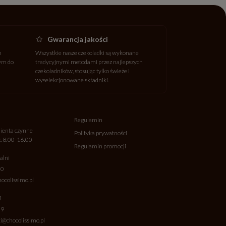
Gwarancja jakości
h
Wszystkie nasze czekoladki są wykonane
wym do
tradycyjnymi metodami przez najlepszych
czekoladników, stosując tylko świeże i
wyselekcjonowane składniki.
Regulamin
lienta czynne
Polityka prywatności
z. 8:00-16:00
Regulamin promocji
alni
20
ocolissimo.pl
i
09
@chocolissimo.pl