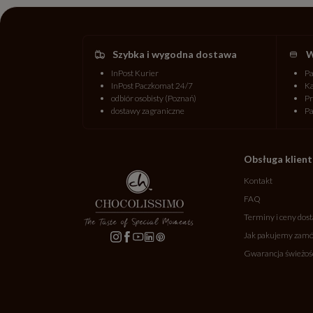
Szybka i wygodna dostawa
W
InPost Kurier
P
InPost Paczkomat 24/7
Ka
odbiór osobisty (Poznań)
Pr
dostawy zagraniczne
P
Obsługa klien
Kontakt
FAQ
Terminy i ceny dos
Jak pakujemy zamó
Gwarancja świeżoś