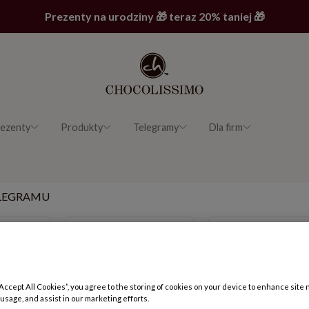
Prezenty na urodziny 🎁 teraz 20% taniej 🎁
ezenty
Produkty
Telegramy
Dla firm
LEGRAMU
3x7
1x8
Cena: 89.90 zł
Cena: 49.90 zł
“Accept All Cookies”, you agree to the storing of cookies on your device to enhance site 
4x7
2x8
 usage, and assist in our marketing efforts.