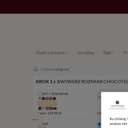
Stwórz prezent
Urodziny
Ślub
Pr
Strona główna
Chocotelegram
KROK 1 z 3:
WYBIERZ ROZMIAR CHOCOTE
2x7 + 10 pralinek
1x7
zł
Cena: 119.90 zł
Cena: 39.90 zł
By clicking 
linek
1x3
2x7
analyze site