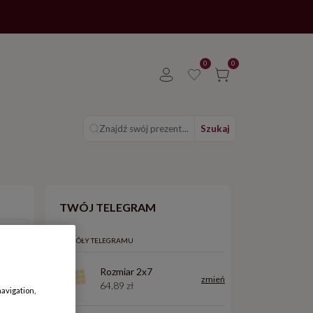
0
0
Znajdź swój prezent...
Szukaj
TWÓJ TELEGRAM
3x8
1x10
SZCZEGÓŁY TELEGRAMU
Rozmiar 2x7
Cena: 89.90 zł
Cena: 99.90 zł
zmień
64.89 zł
navigation,
4x8
2x10