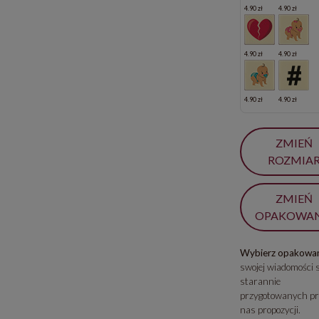
4.90 zł
4.90 zł
4.90 zł
4.90 zł
4.90 zł
4.90 zł
ZMIEŃ
ROZMIA
ZMIEŃ
OPAKOWAN
Wybierz opakowan
swojej wiadomości 
starannie
przygotowanych pr
nas propozycji.