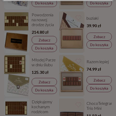
Do koszyka
Do koszyka
Powodzenia
buziaki
na nowej
drodze życia
39.90 zł
214.80 zł
Zobacz
Zobacz
Do koszyka
Do koszyka
Młodej Parze
Razem lepiej
w dniu ślubu
74.99 zł
125.30 zł
Zobacz
Zobacz
Do koszyka
Do koszyka
Dziękujemy
ChocoTelegram
kochanym
Trio Mini
rodzicom
11.50 zł