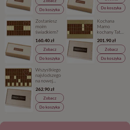
Zobacz
Do koszyka
Do koszyka
Zostaniesz
Kochana
moim
Mamo
świadkiem?
kochany Tato
dziękujemy
160.40 zł
201.90 zł
Zobacz
Zobacz
Do koszyka
Do koszyka
Wszystkiego
najsłodszego
na nowej
drodze życia
262.90 zł
Zobacz
Do koszyka