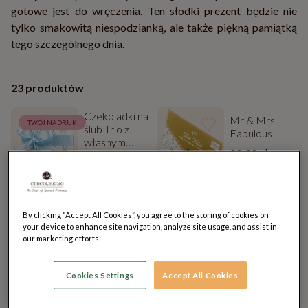
gotowe jest do wręczenia. Ten słodki prezent będzie nie
tylko smakowitą niespodzianką, ale także piękną pamiątką
tego szczególnego dnia.
23 produktów
Czekoladki na
Mr & Mrs
TWÓJ NADRUK
ślub Trio z
Fabulous
własnym
80.20 zł
nadrukiem – 3
39.90 zł
sztuki
Zobacz
Zobacz
Do koszyka
Do koszyka
By clicking “Accept All Cookies”, you agree to the storing of cookies on
your device to enhance site navigation, analyze site usage, and assist in
Młodej Parze
Telegram
our marketing efforts.
w Dniu Ślubu
Razem Lepiej
104.80 zł
69.99 zł
Cookies Settings
Accept All Cookies
Zobacz
Zobacz