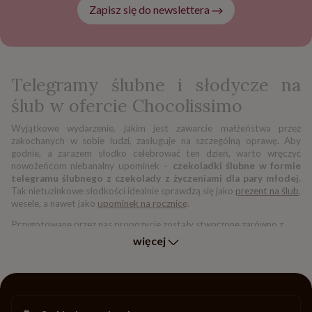
Zapisz się do newslettera
Telegramy ślubne i słodycze na
ślub w ofercie Chocolissimo
Wyjątkowe wydarzenie, jakim jest zawarcie małżeństwa przez
zakochanych w sobie ludzi, zasługuje na szczególną oprawę. Aby
godnie, a zarazem słodko celebrować ten dzień, warto wręczyć
nowożeńcom niebanalny upominek –
czekoladki ślubne w formie
telegramu ślubnego z czekolady z życzeniami dla pary młodej.
Tak nietuzinkowe słodkości idealnie sprawdzą się jako
prezent na ślub
,
wesele, a nawet jako
upominek na rocznicę
.
Przygotowane przez nas propozycje zostały stworzone zarówno z
myślą o świeżo poślubionych, jak i o
upominkach dla gości weselnych
.
więcej
Najmniejsze upominki, które mogą być wręczone przyjaciołom i
rodzinie w ramach podziękowania za przybycie, można ozdobić
własnym nadrukiem, np. imionami lub datą. Natomiast nasze
telegramy ślubne to słodycze i czekoladki dla młodej pary. Mogą być
też wykorzystane, jako
ślubne prezenty dla rodziców z