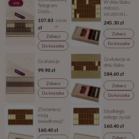
W dniu ślubu
-20%
Telegram
miłości,
Dużo
szczęścia i
szczęścia
radości
107.83
134.80
245.30 zł
zł
zł
Zobacz
Zobacz
Do koszyka
Do koszyka
Gratulacje w
Gratulacje
dniu ślubu
99.90 zł
184.60 zł
Zobacz
Zobacz
Do koszyka
Do koszyka
Zostaniesz
Słodkiego
moją
miłego życia!
świadkową?
160.40 zł
160.40 zł
Zobacz