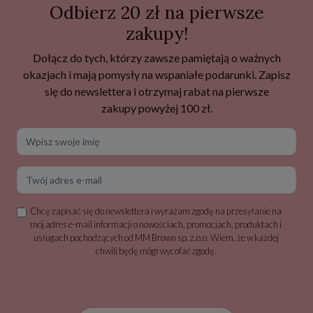
Odbierz 20 zł na pierwsze
zakupy!
Dołącz do tych, którzy zawsze pamiętają o ważnych
okazjach i mają pomysły na wspaniałe podarunki. Zapisz
się do newslettera i otrzymaj rabat na pierwsze
zakupy powyżej 100 zł.
Wpisz swoje imię
Twój adres e-mail
Chcę zapisać się do newslettera i wyrażam zgodę na przesyłanie na
mój adres e-mail informacji o nowościach, promocjach, produktach i
usługach pochodzących od MM Brown sp. z.o.o. Wiem, że w każdej
chwili będę mógł wycofać zgodę.