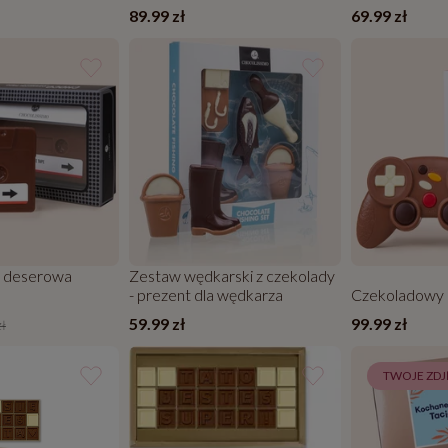
89.99 zł
69.99 zł
 deserowa
Zestaw wędkarski z czekolady
- prezent dla wędkarza
Czekoladowy p
59.99 zł
99.99 zł
zł
TWOJE ZDJ