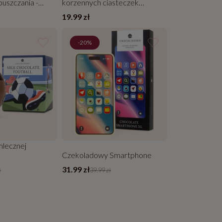
puszczania -
korzennych ciasteczek
dorozpuszczania - Chocostick
19.99 zł
Speculoos
-20%
mlecznej
Czekoladowy Smartphone
31.99 zł
ł
39.99 zł