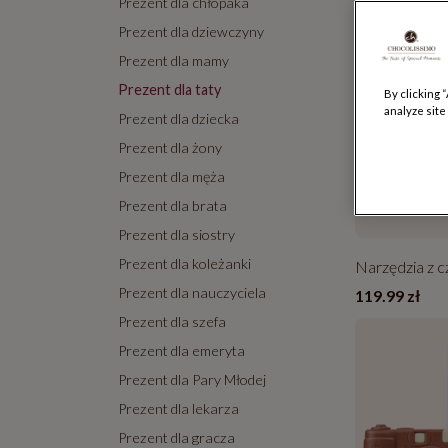
Prezent dla chłopaka
Prezent dla dziewczyny
Prezent dla mamy
Prezent dla taty
By clicking 
analyze site
Prezent dla dziecka
Prezent dla żony
Prezent dla męża
Prezent dla brata
Prezent dla siostry
Prezent dla koleżanki
Narzędzia z c
Prezent dla nauczyciela
119.99 zł
Prezent dla szefa
Prezent dla emeryta
Prezent dla Pary Młodej
Prezent dla lekarza
Prezent dla gracza