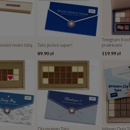
Telegram Koch
 jesteś moim tatą
Tato jesteś super!
pralinkami
89.90 zł
119.99 zł
Dla mojego Taty
Miłego Dnia T