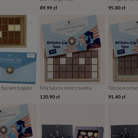
89.99 zł
95.80 zł
 żyj nam bogato
Mój tata to mistrz świata
Tatusiu kocha
120.90 zł
91.40 zł