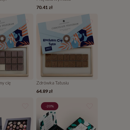
70.41 zł
my cię
Zdrówka Tatusiu
64.89 zł
-20%