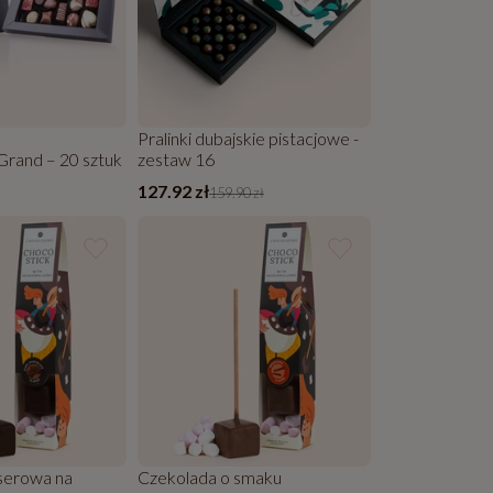
Pralinki dubajskie pistacjowe -
 Grand – 20 sztuk
zestaw 16
127.92 zł
159.90 zł
serowa na
Czekolada o smaku