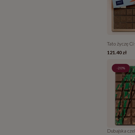
Tato życzę Ci 
121.40 zł
-20%
Dubajska cze