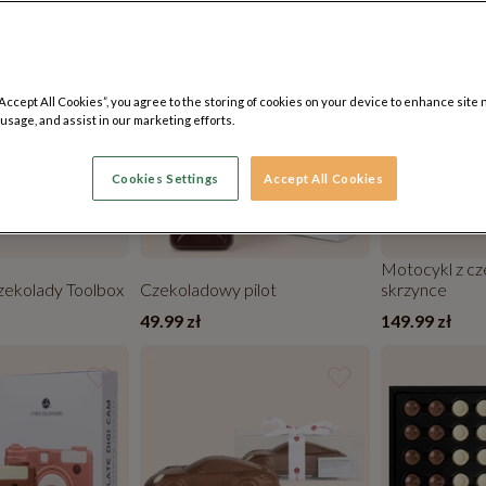
TWÓJ GRA
“Accept All Cookies”, you agree to the storing of cookies on your device to enhance site 
 usage, and assist in our marketing efforts.
Cookies Settings
Accept All Cookies
Motocykl z cz
zekolady Toolbox
Czekoladowy pilot
skrzynce
49.99 zł
149.99 zł