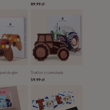
89.99 zł
ad do gier
Traktor z czekolady
59.99 zł
ĘCIE