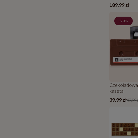
189.99 zł
-20%
Czekoladowa
kaseta
39.99 zł
49.99 