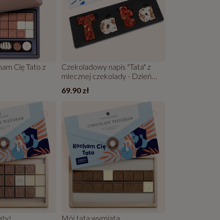
am Cię Tato z
Czekoladowy napis "Tata" z
mlecznej czekolady - Dzień
Ojca
69.90 zł
aty!
Mój tata wymiata