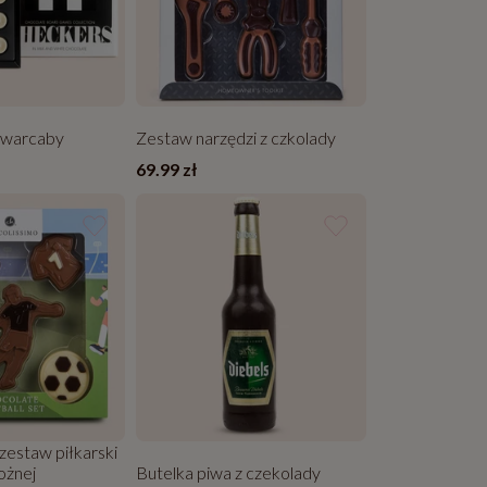
 warcaby
Zestaw narzędzi z czkolady
69.99 zł
estaw piłkarski
nożnej
Butelka piwa z czekolady