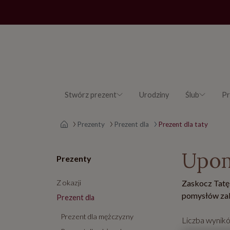
Stwórz prezent
Urodziny
Ślub
Pr
Strona główna
Prezenty
Prezent dla
Prezent dla taty
Upom
Prezenty
Z okazji
Zaskocz Tatę
pomysłów zak
Prezent dla
Prezent dla mężczyzny
Liczba wynik