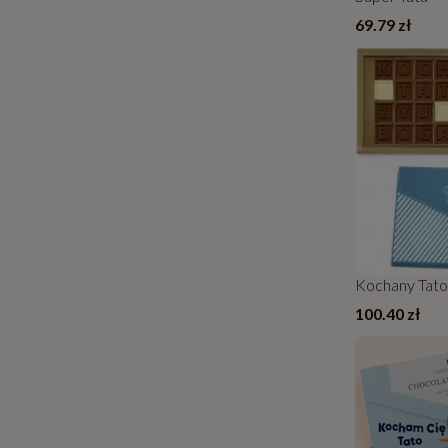
69.79 zł
Kochany Tato
100.40 zł