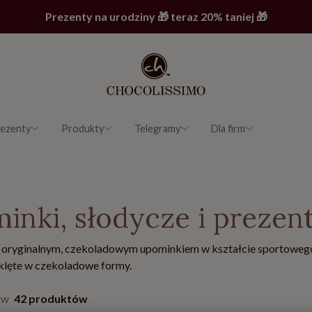
Prezenty na urodziny 🎁 teraz 20% taniej 🎁
ezenty
Produkty
Telegramy
Dla firm
inki, słodycze i prezent
 oryginalnym, czekoladowym upominkiem w kształcie sportowego 
lęte w czekoladowe formy.
ów
42 produktów