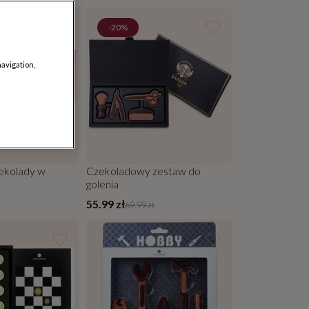
WER
-20%
navigation,
ekolady w
Czekoladowy zestaw do
golenia
55.99 zł
69.99 zł