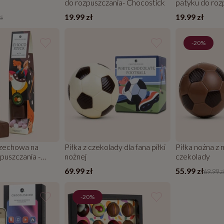
do rozpuszczania- Chocostick
patyku do roz
Chocostick
19.99 zł
19.99 zł
zł
-20%
zechowa na
Piłka z czekolady dla fana piłki
Piłka nożna z 
puszczania -
nożnej
czekolady
69.99 zł
55.99 zł
69.99 z
-20%