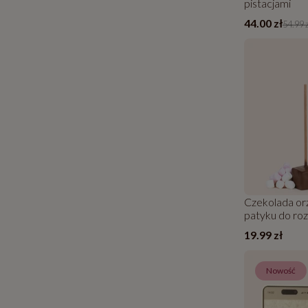
pistacjami
44.00 zł
54.99 
Czekolada or
patyku do roz
Chocostick
19.99 zł
Nowość