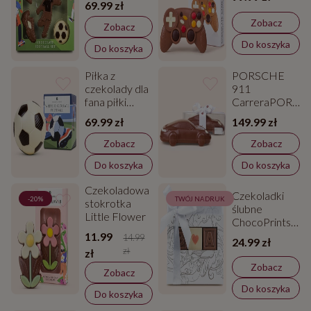
69.99 zł
nożnej
Zobacz
Zobacz
Do koszyka
Do koszyka
Piłka z
PORSCHE
czekolady dla
911
fana piłki
CarreraPORSC
nożnej
911 Carrera -
69.99 zł
149.99 zł
figurka z
czekolady
Zobacz
Zobacz
Do koszyka
Do koszyka
Czekoladowa
Czekoladki
-20%
TWÓJ NADRUK
stokrotka
ślubne
Little Flower
ChocoPrints
Trio Plus z
11.99
14.99
24.99 zł
nadrukiem
zł
zł
Zobacz
Zobacz
Do koszyka
Do koszyka