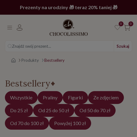
Prezenty na urodziny 🎁 teraz 20% taniej 🎁
0
0
Znajdź swój prezent...
Szukaj
Strona główna
Produkty
Bestsellery
Bestsellery
Wszystkie
Praliny
Figurki
Ze zdjęciem
Do 25 zł
Od 25 do 50 zł
Od 50 do 70 zł
Od 70 do 100 zł
Powyżej 100 zł