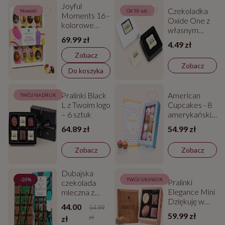
Joyful
Czekoladka
Nowość
Od 50 szt.
Moments 16 -
Oxide One z
kolorowe
własnym
pralinki z
69.99 zł
nadrukiem
belgijskiej
4.49 zł
czekolady
Zobacz
Zobacz
Do koszyka
Pralinki Black
American
TWÓJ NADRUK
L z Twoim logo
Cupcakes - 8
– 6 sztuk
amerykańskich
babeczek
64.89 zł
54.99 zł
Zobacz
Zobacz
Dubajska
-20%
TWÓJ GRAWER
Pralinki
czekolada
Elegance Mini
mleczna z
Dziękuję w
pistacjami
44.00
54.99
drewnianej
59.99 zł
zł
zł
skrzyneczce