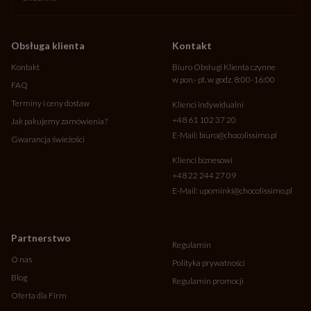
Obsługa klienta
Kontakt
Kontakt
Biuro Obsługi Klienta czynne
w pon.- pt. w godz. 8:00-16:00
FAQ
Terminy i ceny dostaw
Klienci indywidualni
+48 61 102 37 20
Jak pakujemy zamówienia?
E-Mail:
biuro@chocolissimo.pl
Gwarancja świeżości
Klienci biznesowi
+48 22 244 27 09
E-Mail:
upominki@chocolissimo.pl
Partnerstwo
Regulamin
O nas
Polityka prywatności
Blog
Regulamin promocji
Oferta dla Firm