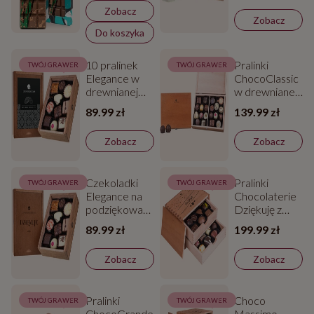
Zobacz
Zobacz
Do koszyka
10 pralinek
Pralinki
TWÓJ GRAWER
TWÓJ GRAWER
Elegance w
ChocoClassic
drewnianej
w drewnianej
skrzyneczce
szkatułce
89.99 zł
139.99 zł
Zobacz
Zobacz
Czekoladki
Pralinki
TWÓJ GRAWER
TWÓJ GRAWER
Elegance na
Chocolaterie
podziękowanie
Dziękuję z
w drewnianej
grawerem w
89.99 zł
199.99 zł
skrzynecce -
drewnianej
10 pralinek
szkatułce
Zobacz
Zobacz
Pralinki
Choco
TWÓJ GRAWER
TWÓJ GRAWER
ChocoGrande
Massimo