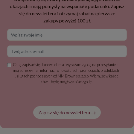
okazjach i mają pomysły na wspaniałe podarunki. Zapisz
się do newslettera i otrzymaj rabat na pierwsze
zakupy powyżej 100 zł.
Wpisz swoje imię
Twój adres e-mail
Chcę zapisać się do newslettera i wyrażam zgodę na przesyłanie na
mój adres e-mail informacji o nowościach, promocjach, produktach i
usługach pochodzących od MM Brown sp. z.o.o. Wiem, że w każdej
chwili będę mógł wycofać zgodę.
Zapisz się do newslettera