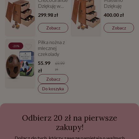
Dziękuję w
Dziękuję
drewnianej
299.98 zł
400.00 zł
szkatułce
Zobacz
Zobacz
Piłka nożna z
-20%
mlecznej
czekolady
55.99
69.99
zł
zł
Zobacz
Do koszyka
Odbierz 20 zł na pierwsze
zakupy!
Dołącz do tych, którzy zawsze pamiętają o ważnych