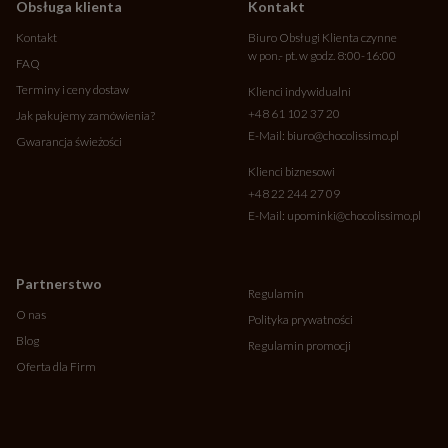
Obsługa klienta
Kontakt
Kontakt
Biuro Obsługi Klienta czynne
w pon.- pt. w godz. 8:00-16:00
FAQ
Terminy i ceny dostaw
Klienci indywidualni
+48 61 102 37 20
Jak pakujemy zamówienia?
E-Mail:
biuro@chocolissimo.pl
Gwarancja świeżości
Klienci biznesowi
+48 22 244 27 09
E-Mail:
upominki@chocolissimo.pl
Partnerstwo
Regulamin
O nas
Polityka prywatności
Blog
Regulamin promocji
Oferta dla Firm