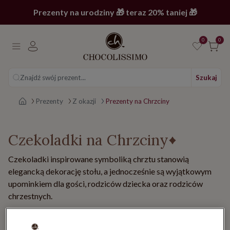
Prezenty na urodziny 🎁 teraz 20% taniej 🎁
0
0
Znajdź swój prezent...
Szukaj
Strona główna
Prezenty
Z okazji
Prezenty na Chrzciny
Czekoladki na Chrzciny
Czekoladki inspirowane symboliką chrztu stanowią
elegancką dekorację stołu, a jednocześnie są wyjątkowym
upominkiem dla gości, rodziców dziecka oraz rodziców
chrzestnych.
7 produktów