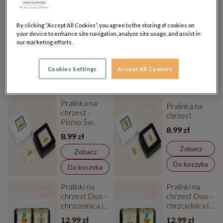
Pralinka na
Pralinka na
By clicking “Accept All Cookies”, you agree to the storing of cookies on
chrzest -
chrzest -
your device to enhance site navigation, analyze site usage, and assist in
świeca
buciki
our marketing efforts.
8.99 zł
8.99 zł
Zobacz
Zobacz
Cookies Settings
Accept All Cookies
Do koszyka
Do koszyka
Pralinka na
Pralinka na
chrzest -
chrzest
Pismo Św.
8.99 zł
8.99 zł
Zobacz
Zobacz
Do koszyka
Do koszyka
Pralinki na
Pralinki na
chrzest Duo -
chrzest Duo -
chrzcielnica i
chrzcielnica i
świeca
świeca
12.99 zł
12.99 zł