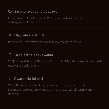
Szybka i wygodna dostawa
InPost Kurier
InPost Paczkomat 24/7
odbiór osobisty (Poznań)
dostawy zagraniczne
Wygodna płatność
PayU
Karta kredytowa/debetowa
Przelew tradycyjny
PayPo
Bezpieczne opakowania
Twój prezent dotrze do Ciebie oraz Twoich bliskich w stanie nienaruszonym i
gotowym do podarowania.
Gwarancja jakości
Wszystkie nasze czekoladki są wykonane tradycyjnymi metodami przez
najlepszych czekoladników, stosując tylko świeże i wyselekcjonowane
składniki.