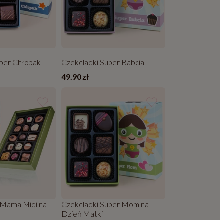
uper Chłopak
Czekoladki Super Babcia
49.90 zł
r Mama Midi na
Czekoladki Super Mom na
Dzień Matki