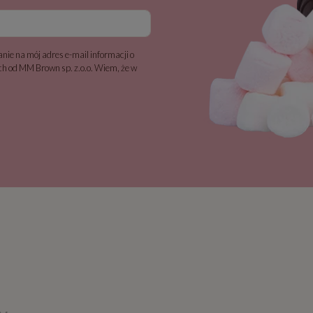
nie na mój adres e-mail informacji o
h od MM Brown sp. z.o.o. Wiem, że w