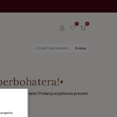
0
0
Znajdź swój prezent...
Szukaj
perbohatera!
miksowym opakowaniu! Podaruj wyjątkowy prezent
navigation,