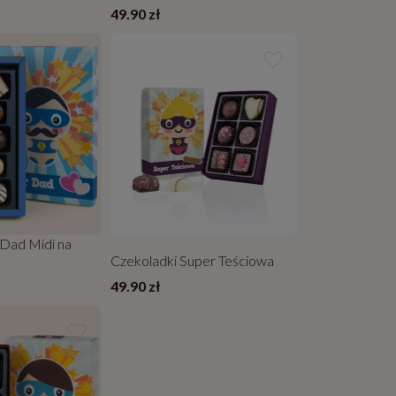
49.90 zł
 Dad Midi na
Czekoladki Super Teściowa
49.90 zł