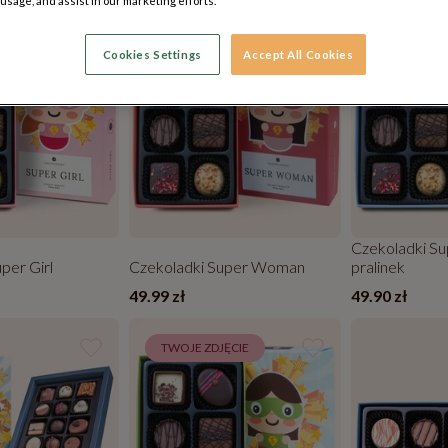
 usage, and assist in our marketing efforts.
Cookies Settings
Accept All Cookies
Czekoladki Sup
per Girl
Czekoladki Super Woman
pralinek
49.99 zł
49.90 zł
TWOJE ZDJĘCIE