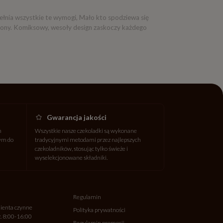
ełnia wszystkie te wymogi, Mało kto spodziewa się
niony. Komiksowy, wesoły design zaskoczy każdego
Gwarancja jakości
h
Wszystkie nasze czekoladki są wykonane
wym do
tradycyjnymi metodami przez najlepszych
czekoladników, stosując tylko świeże i
wyselekcjonowane składniki.
Regulamin
lienta czynne
Polityka prywatności
z. 8:00-16:00
Regulamin promocji