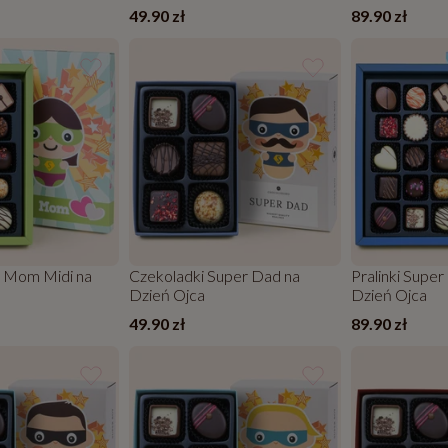
49.90 zł
89.90 zł
r Mom Midi na
Czekoladki Super Dad na
Pralinki Super
Dzień Ojca
Dzień Ojca
49.90 zł
89.90 zł