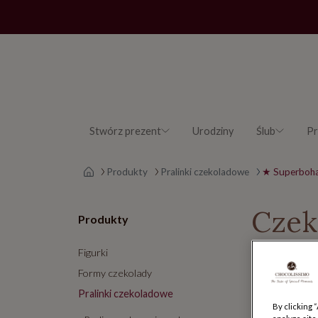
Stwórz prezent
Urodziny
Ślub
Pr
Strona główna
Produkty
Pralinki czekoladowe
★​ Superboha
Czek
Produkty
Figurki
Zaskocz blis
Superbohater
Formy czekolady
Pralinki czekoladowe
Liczba wynik
By clicking 