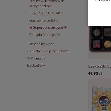
Praliny w drewnianych
analyze site
skrzyneczkach
PRALINKI CUP CAKES
Gustowne pudełka
★​ Superbohaterowie ★​
Czekoladki dla gości
Personalizowane
Czekoladowe przyjemności
% Promocje
Bestsellery
Czekoladki Su
49.90 zł