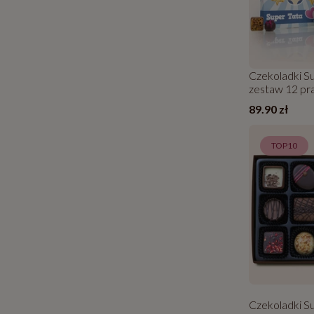
Czekoladki Su
zestaw 12 pra
89.90 zł
TOP10
Czekoladki S