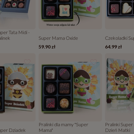
per Tata Midi -
linek
Super Mama Oxide
Czekoladki S
59.90 zł
64.99 zł
Pralinki dla mamy "Super
Pralinki Supe
uper Dziadek
Mama"
Dzień Matki