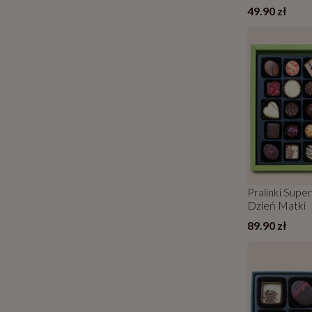
49.90 zł
Pralinki Supe
Dzień Matki
89.90 zł