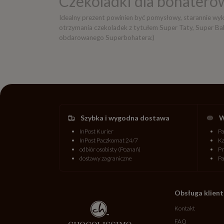
Czekoladki dla bohateró
Idealny prezent powinien być pomysłowy, starannie wyk
otrzymania czekoladek z tytułem Super Taty, Super Bab
obdarowanego Superbohatera:)
Szybka i wygodna dostawa
W
InPost Kurier
P
InPost Paczkomat 24/7
Ka
odbiór osobisty (Poznań)
Pr
dostawy zagraniczne
P
Obsługa klien
Kontakt
FAQ