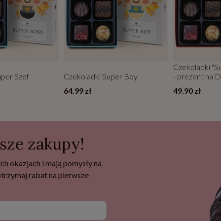
Czekoladki "S
uper Szef
Czekoladki Super Boy
- prezent na 
64.99 zł
49.90 zł
wsze zakupy!
ch okazjach i mają pomysły na
 otrzymaj rabat na pierwsze