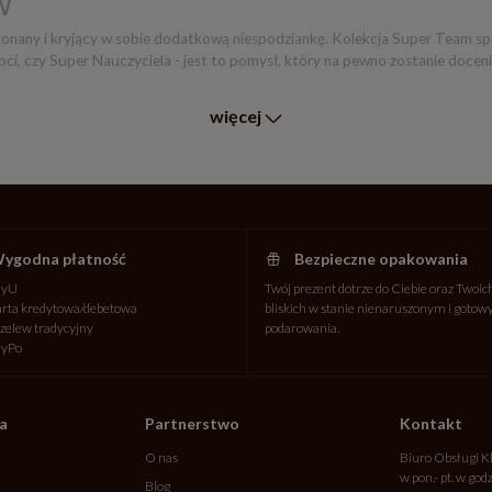
w
onany i kryjący w sobie dodatkową niespodziankę. Kolekcja Super Team sp
ci, czy Super Nauczyciela - jest to pomysł, który na pewno zostanie doce
więcej
ygodna płatność
Bezpieczne opakowania
ayU
Twój prezent dotrze do Ciebie oraz Twoic
rta kredytowa/debetowa
bliskich w stanie nienaruszonym i goto
zelew tradycyjny
podarowania.
ayPo
ta
Partnerstwo
Kontakt
O nas
Biuro Obsługi K
w pon.- pt. w god
Blog