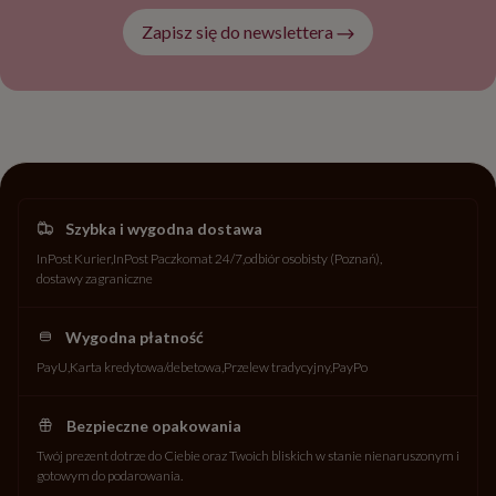
Zapisz się do newslettera
Szybka i wygodna dostawa
InPost Kurier
InPost Paczkomat 24/7
odbiór osobisty (Poznań)
dostawy zagraniczne
Wygodna płatność
PayU
Karta kredytowa/debetowa
Przelew tradycyjny
PayPo
Bezpieczne opakowania
Twój prezent dotrze do Ciebie oraz Twoich bliskich w stanie nienaruszonym i
gotowym do podarowania.