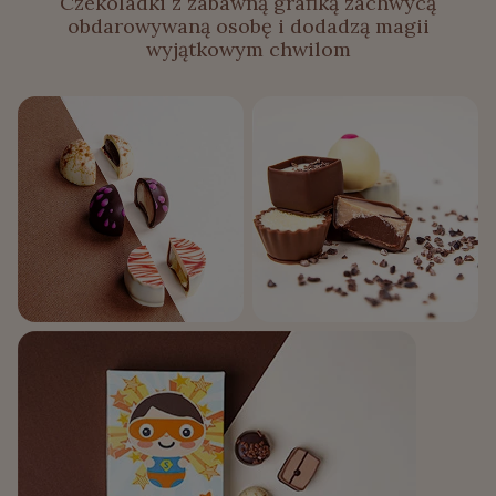
Czekoladki z zabawną grafiką zachwycą
obdarowywaną osobę i dodadzą magii
wyjątkowym chwilom