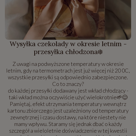
Wysyłka czekolady w okresie letnim -
przesyłka chłodzona❄️
Z uwagi na podwyższone temperatury w okresie
letnim, gdy na termometrach jest już więcej niż 20 0C,
wszystkie przesyłki są odpowiednio zabezpieczone.
Co to znaczy?
do każdej przesyłki dodawany jest wkład chłodzący -
taki wkład można oczywiście użyć wielokrotnie🌱😊
Pamiętaj, efekt utrzymania temperatury wewnątrz
kartonu zbiorczego jest uzależniony od temperatury
zewnętrznej i czasu dostawy, na które niestety nie
mamy wpływu. Staramy się jednak dbać o każdy
szczegół a wieloletnie doświadczenie w tej kwestii