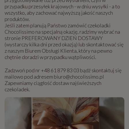
przypadku przesyłek krajowych - w dniu wysyłki - a to
wszystko, aby zachować najwyższą jakość naszych
produktów.
Jeśli zatem planują Państwo zamówić czekoladki
Chocolissimo na specjalną okazję, radzimy wybrać na
stronie PREFEROWANY DZIEŃ DOSTAWY
(wystarczy kilka dni przed okazją) lub skontaktować się
z naszym Biurem Obsługi Klienta, który na pewno
chętnie doradzi w przypadku wątpliwości.
Zadzwoń pod nr +48 61 879 83 03 bądź skontaktuj się
mailowo pod adresem biuro@chocolissimo.pl
Zapewniamy ciągłość dostaw najświeższych
czekoladek.