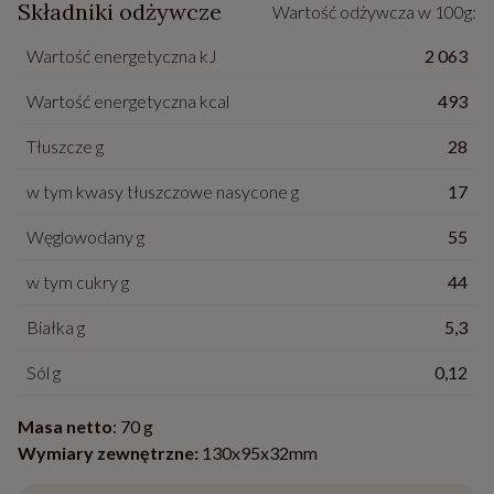
Składniki odżywcze
Wartość odżywcza w 100g:
Wartość energetyczna kJ
2 063
Wartość energetyczna kcal
493
Tłuszcze g
28
w tym kwasy tłuszczowe nasycone g
17
Węglowodany g
55
w tym cukry g
44
Białka g
5,3
Sól g
0,12
Masa netto
: 70 g
Wymiary zewnętrzne:
130x95x32mm