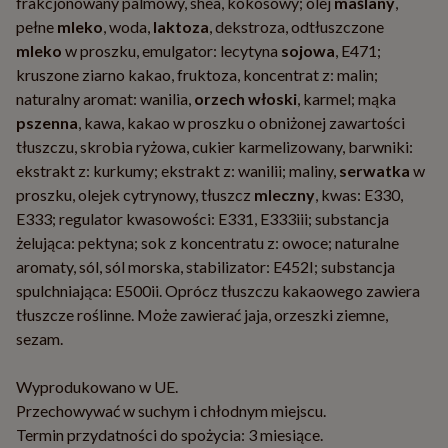
frakcjonowany palmowy, shea, kokosowy; olej
maślany
,
pełne
mleko
, woda,
laktoza
, dekstroza, odtłuszczone
mleko
w proszku, emulgator: lecytyna
sojowa
, E471;
kruszone ziarno kakao, fruktoza, koncentrat z: malin;
naturalny aromat: wanilia,
orzech włoski
, karmel; mąka
pszenna
, kawa, kakao w proszku o obniżonej zawartości
tłuszczu, skrobia ryżowa, cukier karmelizowany, barwniki:
ekstrakt z: kurkumy; ekstrakt z: wanilii; maliny,
serwatka
w
proszku, olejek cytrynowy, tłuszcz
mleczny
, kwas: E330,
E333; regulator kwasowości: E331, E333iii; substancja
żelująca: pektyna; sok z koncentratu z: owoce; naturalne
aromaty, sól, sól morska, stabilizator: E452I; substancja
spulchniająca: E500ii. Oprócz tłuszczu kakaowego zawiera
tłuszcze roślinne. Może zawierać jaja, orzeszki ziemne,
sezam.
Wyprodukowano w UE.
Przechowywać w suchym i chłodnym miejscu.
Termin przydatności do spożycia: 3 miesiące.