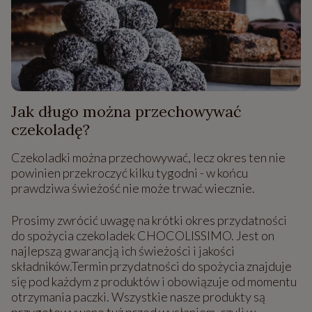
Jak długo można przechowywać
czekoladę?
Czekoladki można przechowywać, lecz okres ten nie
powinien przekroczyć kilku tygodni - w końcu
prawdziwa świeżość nie może trwać wiecznie.
Prosimy zwrócić uwagę na krótki okres przydatności
do spożycia czekoladek CHOCOLISSIMO. Jest on
najlepszą gwarancją ich świeżości i jakości
składników.Termin przydatności do spożycia znajduje
się pod każdym z produktów i obowiązuje od momentu
otrzymania paczki. Wszystkie nasze produkty są
przygotowywane tuż przed wysłaniem, czyli w