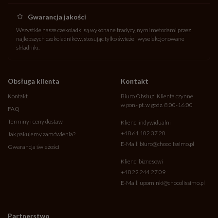
Gwarancja jakości
Wszystkie nasze czekoladki są wykonane tradycyjnymi metodami przez
najlepszych czekoladników, stosując tylko świeże i wyselekcjonowane
składniki.
Obsługa klienta
Kontakt
Kontakt
Biuro Obsługi Klienta czynne
w pon.- pt. w godz. 8:00-16:00
FAQ
Terminy i ceny dostaw
Klienci indywidualni
+48 61 102 37 20
Jak pakujemy zamówienia?
E-Mail:
biuro@chocolissimo.pl
Gwarancja świeżości
Klienci biznesowi
+48 22 244 27 09
E-Mail:
upominki@chocolissimo.pl
Partnerstwo