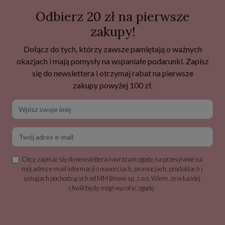
Odbierz 20 zł na pierwsze
zakupy!
Dołącz do tych, którzy zawsze pamiętają o ważnych
okazjach i mają pomysły na wspaniałe podarunki. Zapisz
się do newslettera i otrzymaj rabat na pierwsze
zakupy powyżej 100 zł.
Wpisz swoje imię
Twój adres e-mail
Chcę zapisać się do newslettera i wyrażam zgodę na przesyłanie na
mój adres e-mail informacji o nowościach, promocjach, produktach i
usługach pochodzących od MM Brown sp. z.o.o. Wiem, że w każdej
chwili będę mógł wycofać zgodę.