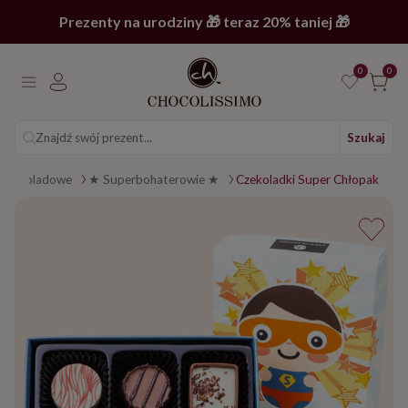
Prezenty na urodziny 🎁 teraz 20% taniej 🎁
0
0
Znajdź swój prezent...
Szukaj
i czekoladowe
★​ Superbohaterowie ★​
Czekoladki Super Chłopak