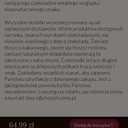
nadającego czekoladzie smukłego wyglądu i
niepowtarzalnego smaku.
Wszystkie dodatki wyselekcjonowane są od
najlepszych dostawców. Wiele produktów dostępnych
na rynku, zwanych wyrobami czekoladowymi, ma
niewiele wspólnego z dobrą czekoladą. Zamiast
tłuszczu kakaowego, zawierają tłuszcz roślinny,
zamiast naturalnych składników zawierają te
identyczne z naturalnymi. Czekoladki leżące długimi
miesiącami na sklepowych półkach tracą świeżość i
smak. Dokładamy wszelkich starań, aby zapewnić
Państwu satysfakcję z dokonanego zakupu. Jeśli z
jakiegokolwiek powodu byliby Państwo
niezadowoleni z naszego produktu, uprzejmie prosimy
o kontakt: biuro@chocolissimo.pl
64.99 zł
Dodaj do koszyka