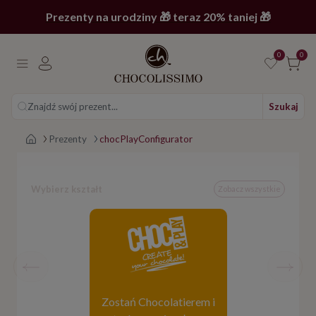
Prezenty na urodziny 🎁 teraz 20% taniej 🎁
0
0
Znajdź swój prezent...
Szukaj
Strona główna
Prezenty
chocPlayConfigurator
Wybierz kształt
Zobacz wszystkie
Tabliczka kwiatek
Zostań Chocolatierem i
Cena: 39.90 PLN