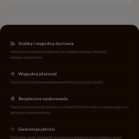
Szybka i wygodna dostawa
InPost Kurier
InPost Paczkomat 24/7
odbiór osobisty (Poznań)
dostawy zagraniczne
Wygodna płatność
PayU
Karta kredytowa/debetowa
Przelew tradycyjny
PayPo
Bezpieczne opakowania
Twój prezent dotrze do Ciebie oraz Twoich bliskich w stanie nienaruszonym i
gotowym do podarowania.
Gwarancja jakości
Wszystkie nasze czekoladki są wykonane tradycyjnymi metodami przez