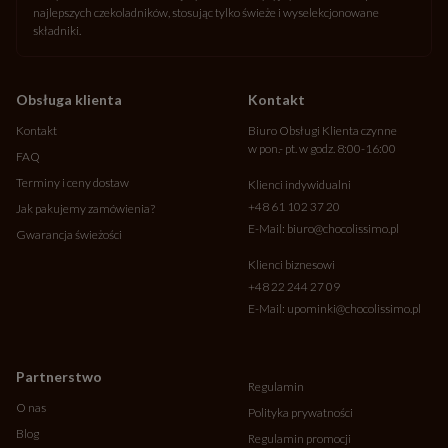
najlepszych czekoladników, stosując tylko świeże i wyselekcjonowane
składniki.
Obsługa klienta
Kontakt
Kontakt
Biuro Obsługi Klienta czynne
w pon.- pt. w godz. 8:00-16:00
FAQ
Terminy i ceny dostaw
Klienci indywidualni
+48 61 102 37 20
Jak pakujemy zamówienia?
E-Mail:
biuro@chocolissimo.pl
Gwarancja świeżości
Klienci biznesowi
+48 22 244 27 09
E-Mail:
upominki@chocolissimo.pl
Partnerstwo
Regulamin
O nas
Polityka prywatności
Blog
Regulamin promocji