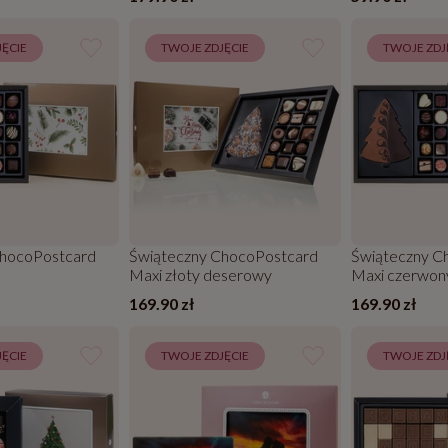
ĘCIE
TWOJE ZDJĘCIE
TWOJE ZDJ
ChocoPostcard
Świąteczny ChocoPostcard
Świąteczny C
Maxi złoty deserowy
Maxi czerwon
169.90 zł
169.90 zł
ĘCIE
TWOJE ZDJĘCIE
TWOJE ZDJ