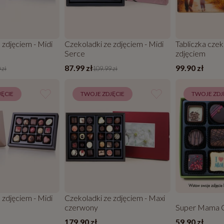
 zdjęciem - Midi
Czekoladki ze zdjęciem - Midi
Tabliczka cze
Serce
zdjęciem
87.99 zł
99.90 zł
 zł
109.99 zł
ĘCIE
TWOJE ZDJĘCIE
TWOJE ZDJ
 zdjęciem - Midi
Czekoladki ze zdjęciem - Maxi
czerwony
Super Mama 
179.90 zł
59.90 zł