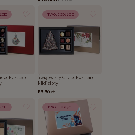
ĘCIE
TWOJE ZDJĘCIE
hocoPostcard
Świąteczny ChocoPostcard
y
Midi złoty
89.90 zł
ĘCIE
TWOJE ZDJĘCIE