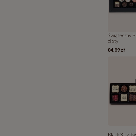
Świąteczny P
złoty
84.89 zł
Black XL z Tw