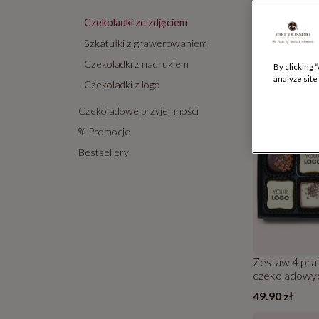
którzy dbają 
personalizo
Czekoladki ze zdjęciem
po podziękow
Szkatułki z grawerowaniem
Czekoladki z nadrukiem
By clicking 
Liczba wynik
analyze site
Czekoladki z logo
Czekoladowe przyjemności
TWÓJ NA
% Promocje
Bestsellery
Zestaw 4 pral
czekoladowyc
49.90 zł