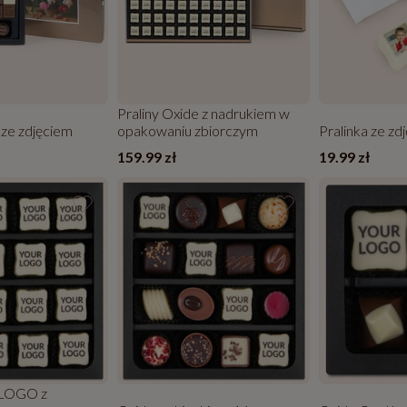
Praliny Oxide z nadrukiem w
 ze zdjęciem
opakowaniu zbiorczym
Pralinka ze zd
159.99 zł
19.99 zł
 LOGO z