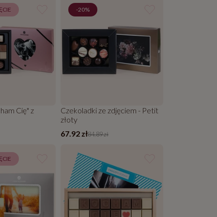
ĘCIE
-20%
ham Cię" z
Czekoladki ze zdjęciem - Petit
złoty
67.92 zł
84.89 zł
ĘCIE