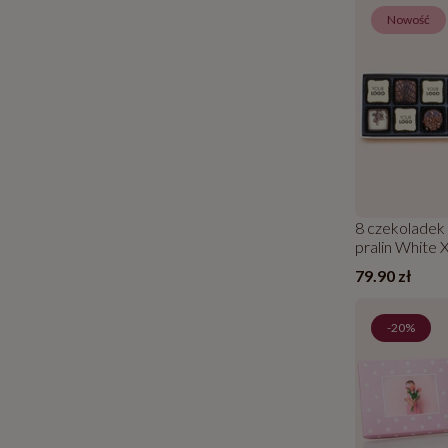
Nowość
8 czekoladek 
pralin White 
79.90 zł
-20%