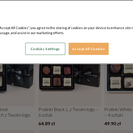
o każdy detal – od smaku po estetykę wykonania. To idealny wybó
wanych podarunków.
Prezenty ze zdjęciem doskonale sprawdzą 
ania.
“Accept All Cookies”, you agree to the storing of cookies on your device to enhance site 
ów
39 produktów
 usage, and assist in our marketing efforts.
DRUK
TWÓJ NADRUK
TWÓJ NAD
Cookies Settings
Accept All Cookies
inek
Pralinki Black L z Twoim logo –
Pralinki White
h z Twoim logo
6 sztuk
– 4 sztuki
64.89 zł
49.90 zł