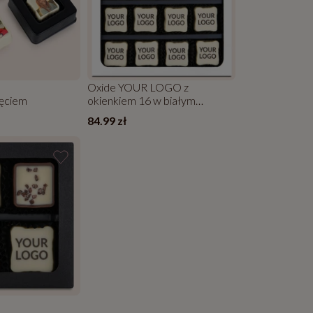
Oxide YOUR LOGO z
jęciem
okienkiem 16 w białym
kartoniku
84.99 zł