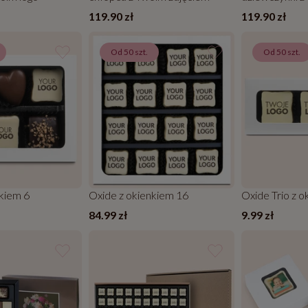
119.90 zł
119.90 zł
Od 50 szt.
Od 50 szt.
nkiem 6
Oxide z okienkiem 16
Oxide Trio z 
84.99 zł
9.99 zł