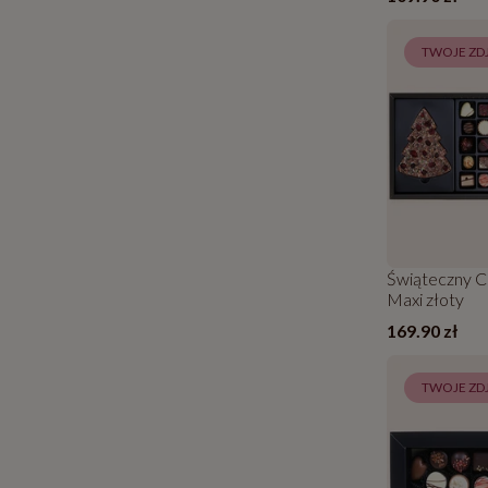
TWOJE ZDJ
Świąteczny 
Maxi złoty
169.90 zł
TWOJE ZDJ