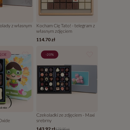
kolady z własnym
Kocham Cię Tato! - telegram z
własnym zdjęciem
114.70 zł
ĘCIE
-20%
Czekoladki ze zdjęciem - Maxi
Oxide
srebrny
143.92 zł
179.90 zł