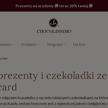
Prezenty na urodziny 🎁 teraz 20% taniej 🎁
ezenty
Produkty
Telegramy
Dla firm
jęciem
prezenty i czekoladki z
card
 zdjęciem to pudełko z ręcznie robionymi czekoladkami, na któr
raz.Każdy zestaw tworzony jest z najwyższej jakości belgijskie