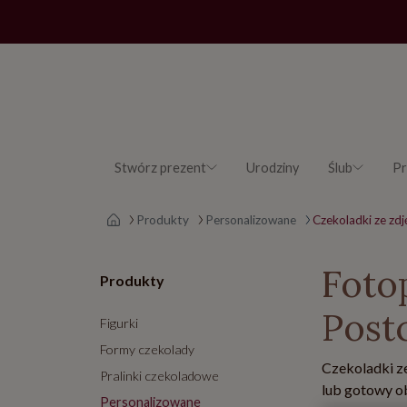
Stwórz prezent
Urodziny
Ślub
Pr
Strona główna
Produkty
Personalizowane
Czekoladki ze zd
Foto
Produkty
Post
Figurki
Formy czekolady
Czekoladki ze
Pralinki czekoladowe
lub gotowy ob
Personalizowane