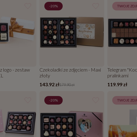
-20%
TWOJE ZDJ
z logo - zestaw
Czekoladki ze zdjęciem - Maxi
Telegram "Koc
XL
złoty
pralinkami
143.92 zł
119.99 zł
179.90 zł
-20%
TWOJE ZDJ