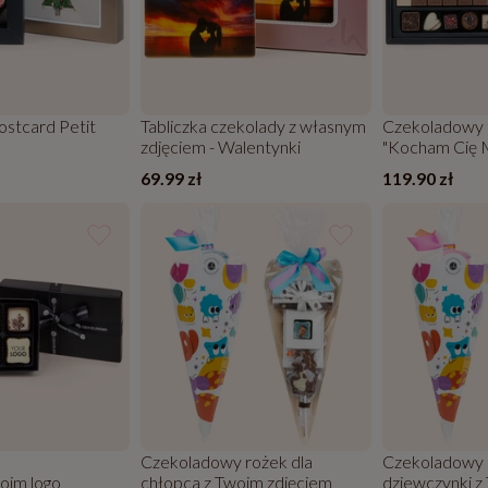
ostcard Petit
Tabliczka czekolady z własnym
Czekoladowy 
zdjęciem - Walentynki
"Kocham Cię 
pralinkami
69.99 zł
119.90 zł
Czekoladowy rożek dla
Czekoladowy 
oim logo
chłopca z Twoim zdjęciem
dziewczynki z