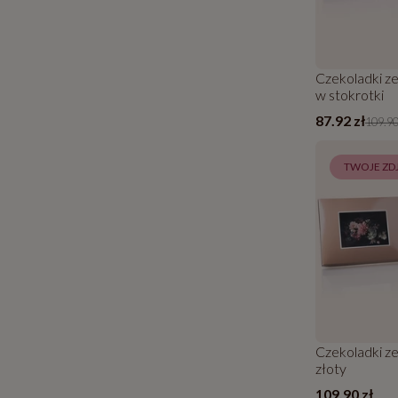
Czekoladki ze
w stokrotki
87.92 zł
109.90
TWOJE ZDJ
Czekoladki ze
złoty
109.90 zł