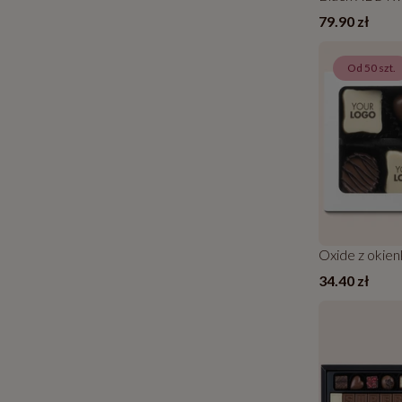
79.90 zł
Od 50 szt.
Oxide z okie
34.40 zł