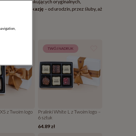
r dla osób poszukujących oryginalnych,
się na każdą okazję
– od urodzin, przez śluby, aż
navigation,
RUK
TWÓJ NADRUK
 XS z Twoim logo
Pralinki White L z Twoim logo –
6 sztuk
64.89 zł