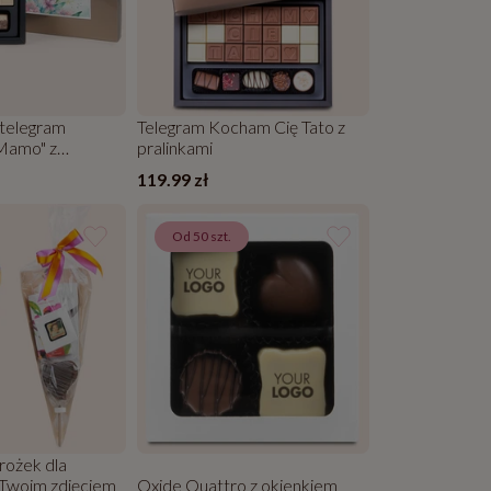
telegram
Telegram Kocham Cię Tato z
Mamo" z
pralinkami
119.99 zł
Od 50 szt.
rożek dla
 Twoim zdjęciem
Oxide Quattro z okienkiem