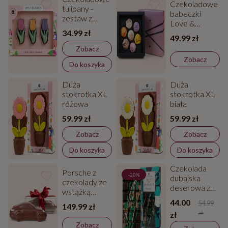
Czekoladowe
tulipany -
babeczki
zestaw z
Love &
czekolady
34.99 zł
CupCake 7
deserowej
49.99 zł
Zobacz
Zobacz
Do koszyka
Duża
Duża
stokrotka XL
stokrotka XL
różowa
biała
59.99 zł
59.99 zł
Zobacz
Zobacz
Do koszyka
Do koszyka
Czekolada
Porsche z
-20%
dubajska
czekolady ze
deserowa z
wstążką
pistacjami
„Love”
44.00
54.99
149.99 zł
zł
zł
Zobacz