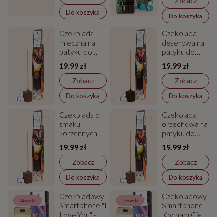
Zobacz
Do koszyka
Do koszyka
Czekolada
Czekolada
mleczna na
deserowa na
patyku do
patyku do
rozpuszczania-
rozpuszczania
19.99 zł
19.99 zł
Chocostick
-Chocostick
Zobacz
Zobacz
Do koszyka
Do koszyka
Czekolada o
Czekolada
smaku
orzechowa na
korzennych
patyku do
ciasteczek
rozpuszczania
19.99 zł
19.99 zł
dorozpuszczania
-Chocostick
- Chocostick
Zobacz
Zobacz
Speculoos
Do koszyka
Do koszyka
Czekoladowy
Czekoladowy
Nowość
Nowość
Smartphone "I
Smartphone
Love You" -
Kocham Cię