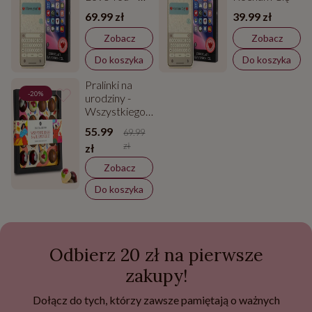
Walentynki
69.99 zł
39.99 zł
Zobacz
Zobacz
Do koszyka
Do koszyka
Pralinki na
-20%
urodziny -
Wszystkiego
najlepszego
55.99
69.99
zł
zł
Zobacz
Do koszyka
Odbierz 20 zł na pierwsze
zakupy!
Dołącz do tych, którzy zawsze pamiętają o ważnych