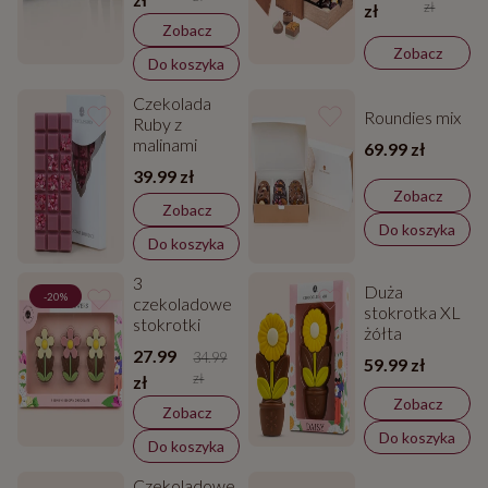
zł
zł
kwiatkami
Zobacz
Zobacz
Do koszyka
Czekolada
Roundies mix
Ruby z
malinami
69.99 zł
39.99 zł
Zobacz
Zobacz
Do koszyka
Do koszyka
3
Duża
-20%
czekoladowe
stokrotka XL
stokrotki
żółta
27.99
34.99
59.99 zł
zł
zł
Zobacz
Zobacz
Do koszyka
Do koszyka
Czekoladowe