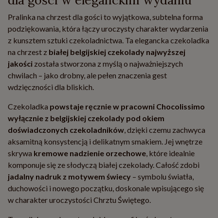
dla gości w eleganckim wydaniu
Pralinka na chrzest dla gości to wyjątkowa, subtelna forma
podziękowania, która łączy uroczysty charakter wydarzenia
z kunsztem sztuki czekoladnictwa. Ta elegancka czekoladka
na chrzest z
białej belgijskiej czekolady najwyższej
jakości
została stworzona z myślą o najważniejszych
chwilach – jako drobny, ale pełen znaczenia gest
wdzięczności dla bliskich.
Czekoladka
powstaje ręcznie w pracowni Chocolissimo
wyłącznie z belgijskiej czekolady pod okiem
doświadczonych czekoladników
, dzięki czemu zachwyca
aksamitną konsystencją i delikatnym smakiem. Jej wnętrze
skrywa
kremowe nadzienie orzechowe
, które idealnie
komponuje się ze słodyczą białej czekolady. Całość zdobi
jadalny nadruk z motywem świecy
– symbolu światła,
duchowości i nowego początku, doskonale wpisującego się
w charakter uroczystości Chrztu Świętego.