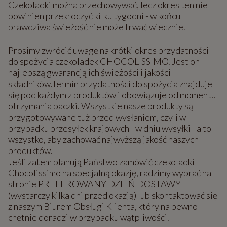
Czekoladki można przechowywać, lecz okres ten nie
powinien przekroczyć kilku tygodni - w końcu
prawdziwa świeżość nie może trwać wiecznie.
Prosimy zwrócić uwagę na krótki okres przydatności
do spożycia czekoladek CHOCOLISSIMO. Jest on
najlepszą gwarancją ich świeżości i jakości
składników.Termin przydatności do spożycia znajduje
się pod każdym z produktów i obowiązuje od momentu
otrzymania paczki. Wszystkie nasze produkty są
przygotowywane tuż przed wysłaniem, czyli w
przypadku przesyłek krajowych - w dniu wysyłki - a to
wszystko, aby zachować najwyższą jakość naszych
produktów.
Jeśli zatem planują Państwo zamówić czekoladki
Chocolissimo na specjalną okazję, radzimy wybrać na
stronie PREFEROWANY DZIEŃ DOSTAWY
(wystarczy kilka dni przed okazją) lub skontaktować się
z naszym Biurem Obsługi Klienta, który na pewno
chętnie doradzi w przypadku wątpliwości.