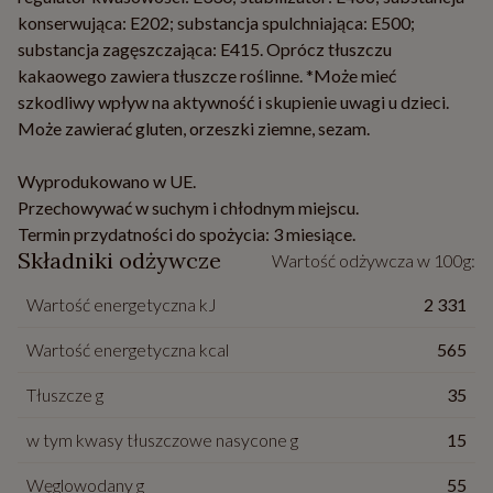
konserwująca: E202; substancja spulchniająca: E500;
substancja zagęszczająca: E415. Oprócz tłuszczu
kakaowego zawiera tłuszcze roślinne. *Może mieć
szkodliwy wpływ na aktywność i skupienie uwagi u dzieci.
Może zawierać gluten, orzeszki ziemne, sezam.
Wyprodukowano w UE.
Przechowywać w suchym i chłodnym miejscu.
Termin przydatności do spożycia: 3 miesiące.
Składniki odżywcze
Wartość odżywcza w 100g:
Wartość energetyczna kJ
2 331
Wartość energetyczna kcal
565
Tłuszcze g
35
w tym kwasy tłuszczowe nasycone g
15
Węglowodany g
55