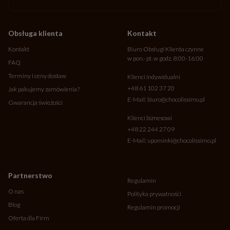
Obsługa klienta
Kontakt
Kontakt
Biuro Obsługi Klienta czynne
w pon.- pt. w godz. 8:00-16:00
FAQ
Terminy i ceny dostaw
Klienci indywidualni
+48 61 102 37 20
Jak pakujemy zamówienia?
E-Mail:
biuro@chocolissimo.pl
Gwarancja świeżości
Klienci biznesowi
+48 22 244 27 09
E-Mail:
upominki@chocolissimo.pl
Partnerstwo
Regulamin
O nas
Polityka prywatności
Blog
Regulamin promocji
Oferta dla Firm