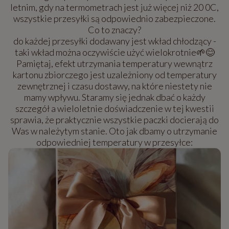
letnim, gdy na termometrach jest już więcej niż 20 0C,
wszystkie przesyłki są odpowiednio zabezpieczone.
Co to znaczy?
do każdej przesyłki dodawany jest wkład chłodzący -
taki wkład można oczywiście użyć wielokrotnie🌱😊
Pamiętaj, efekt utrzymania temperatury wewnątrz
kartonu zbiorczego jest uzależniony od temperatury
zewnętrznej i czasu dostawy, na które niestety nie
mamy wpływu. Staramy się jednak dbać o każdy
szczegół a wieloletnie doświadczenie w tej kwestii
sprawia, że praktycznie wszystkie paczki docierają do
Was w należytym stanie. Oto jak dbamy o utrzymanie
odpowiedniej temperatury w przesyłce: