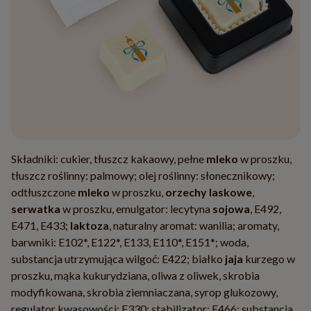
Składniki: cukier, tłuszcz kakaowy, pełne
mleko
w proszku,
tłuszcz roślinny: palmowy; olej roślinny: słonecznikowy;
odtłuszczone
mleko
w proszku,
orzechy laskowe
,
serwatka
w proszku, emulgator: lecytyna
sojowa
, E492,
E471, E433;
laktoza
, naturalny aromat: wanilia; aromaty,
barwniki: E102*, E122*, E133, E110*, E151*; woda,
substancja utrzymująca wilgoć: E422; białko
jaja
kurzego w
proszku, mąka kukurydziana, oliwa z oliwek, skrobia
modyfikowana, skrobia ziemniaczana, syrop glukozowy,
regulator kwasowości: E330; stabilizator: E466; substancja