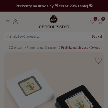
Prezenty na urodziny 🎁 teraz 20% taniej 🎁
0
0
Znajdź swój prezent...
Szukaj
 główna
zenty
Z okazji
Prezenty na Chrzciny
Pralinka na chrzest - świeca