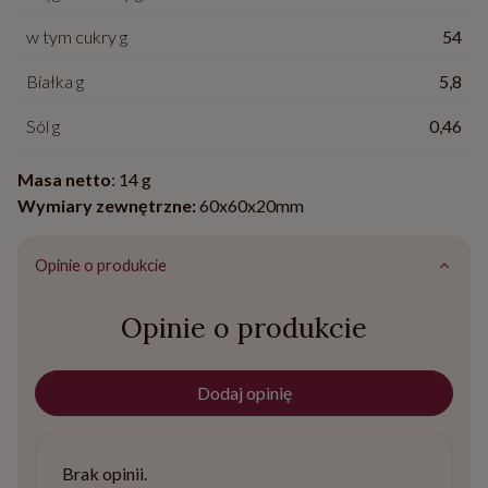
w tym cukry g
54
Białka g
5,8
Sól g
0,46
Masa netto
: 14 g
Wymiary zewnętrzne:
60x60x20mm
Opinie o produkcie
Opinie o produkcie
Dodaj opinię
Brak opinii.