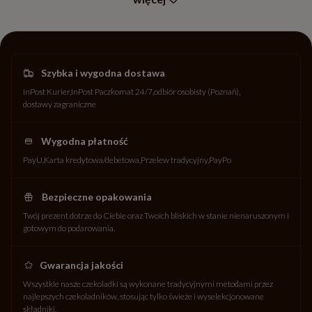
Szybka i wygodna dostawa
InPost Kurier
InPost Paczkomat 24/7
odbiór osobisty (Poznań)
dostawy zagraniczne
Wygodna płatność
PayU
Karta kredytowa/debetowa
Przelew tradycyjny
PayPo
Bezpieczne opakowania
Twój prezent dotrze do Ciebie oraz Twoich bliskich w stanie nienaruszonym i
gotowym do podarowania.
Gwarancja jakości
Wszystkie nasze czekoladki są wykonane tradycyjnymi metodami przez
najlepszych czekoladników, stosując tylko świeże i wyselekcjonowane
składniki.