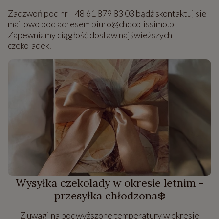
Zadzwoń pod nr +48 61 879 83 03 bądź skontaktuj się
mailowo pod adresem biuro@chocolissimo.pl
Zapewniamy ciągłość dostaw najświeższych
czekoladek.
Wysyłka czekolady w okresie letnim -
przesyłka chłodzona❄️
Z uwagi na podwyższone temperatury w okresie