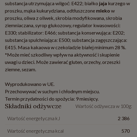
substancja utrzymująca wilgoć: E422; białko
jaja
kurzego w
proszku, mąka kukurydziana, odtłuszczone
mleko
w
proszku, oliwa z oliwek, skrobia modyfikowana, skrobia
ziemniaczana, syrop glukozowy, regulator kwasowości:
E330; stabilizator: E466; substancja konserwująca: E202;
substancja spulchniająca: E500; substancja zagęszczająca:
E415. Masa kakaowa w czekoladzie białej minimum 28 %.
*Może mieć szkodliwy wpływ na aktywność i skupienie
uwagi u dzieci. Może zawierać gluten, orzechy, orzeszki
ziemne, sezam.
Wyprodukowano w UE.
Przechowywać w suchym i chłodnym miejscu.
Termin przydatności do spożycia: 9 miesięcy.
Składniki odżywcze
Wartość odżywcza w 100g:
Wartość energetyczna kJ
2 386
Wartość energetyczna kcal
570