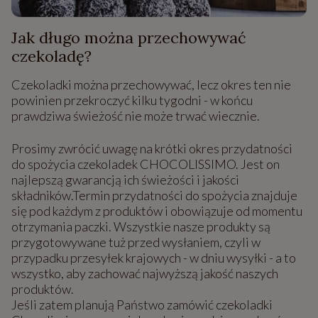
Jak długo można przechowywać
czekoladę?
Czekoladki można przechowywać, lecz okres ten nie
powinien przekroczyć kilku tygodni - w końcu
prawdziwa świeżość nie może trwać wiecznie.
Prosimy zwrócić uwagę na krótki okres przydatności
do spożycia czekoladek CHOCOLISSIMO. Jest on
najlepszą gwarancją ich świeżości i jakości
składników.Termin przydatności do spożycia znajduje
się pod każdym z produktów i obowiązuje od momentu
otrzymania paczki. Wszystkie nasze produkty są
przygotowywane tuż przed wysłaniem, czyli w
przypadku przesyłek krajowych - w dniu wysyłki - a to
wszystko, aby zachować najwyższą jakość naszych
produktów.
Jeśli zatem planują Państwo zamówić czekoladki