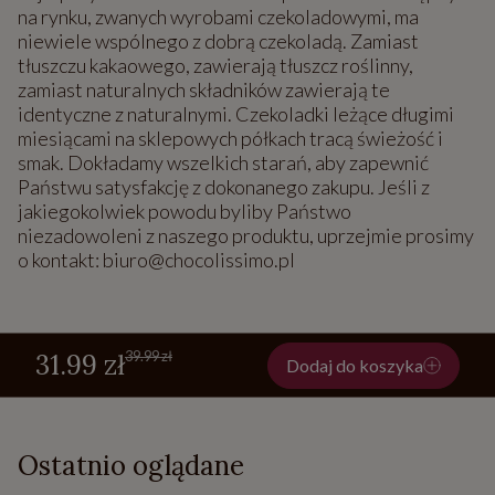
na rynku, zwanych wyrobami czekoladowymi, ma
niewiele wspólnego z dobrą czekoladą. Zamiast
tłuszczu kakaowego, zawierają tłuszcz roślinny,
zamiast naturalnych składników zawierają te
identyczne z naturalnymi. Czekoladki leżące długimi
miesiącami na sklepowych półkach tracą świeżość i
smak. Dokładamy wszelkich starań, aby zapewnić
Państwu satysfakcję z dokonanego zakupu. Jeśli z
jakiegokolwiek powodu byliby Państwo
niezadowoleni z naszego produktu, uprzejmie prosimy
o kontakt: biuro@chocolissimo.pl
39.99 zł
31.99 zł
Dodaj do koszyka
Ostatnio oglądane