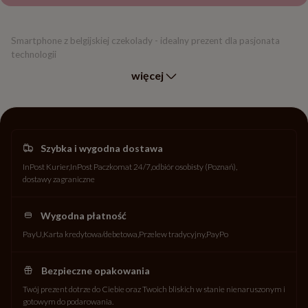
Smartphone z belgijskiej czekolady - idealny prezent dla pasjonata
technologii
więcej
Szybka i wygodna dostawa
InPost Kurier
InPost Paczkomat 24/7
odbiór osobisty (Poznań)
dostawy zagraniczne
Wygodna płatność
PayU
Karta kredytowa/debetowa
Przelew tradycyjny
PayPo
Bezpieczne opakowania
Twój prezent dotrze do Ciebie oraz Twoich bliskich w stanie nienaruszonym i
gotowym do podarowania.