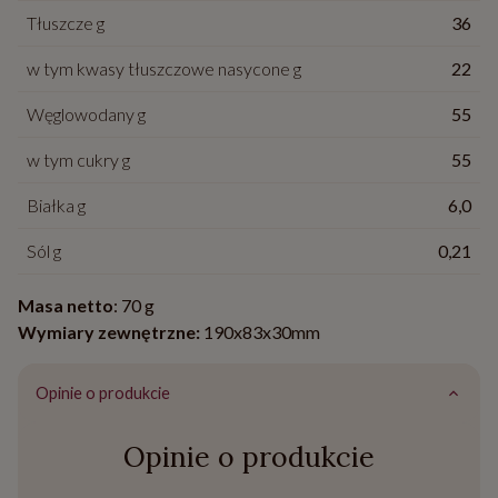
Tłuszcze g
36
w tym kwasy tłuszczowe nasycone g
22
Węglowodany g
55
w tym cukry g
55
Białka g
6,0
Sól g
0,21
Masa netto
: 70 g
Wymiary zewnętrzne:
190x83x30mm
Opinie o produkcie
Opinie o produkcie