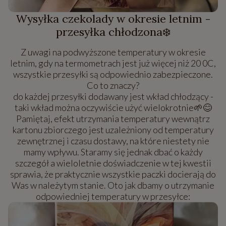
Wysyłka czekolady w okresie letnim -
przesyłka chłodzona❄️
Z uwagi na podwyższone temperatury w okresie
letnim, gdy na termometrach jest już więcej niż 20 0C,
wszystkie przesyłki są odpowiednio zabezpieczone.
Co to znaczy?
do każdej przesyłki dodawany jest wkład chłodzący -
taki wkład można oczywiście użyć wielokrotnie🌱😊
Pamiętaj, efekt utrzymania temperatury wewnątrz
kartonu zbiorczego jest uzależniony od temperatury
zewnętrznej i czasu dostawy, na które niestety nie
mamy wpływu. Staramy się jednak dbać o każdy
szczegół a wieloletnie doświadczenie w tej kwestii
sprawia, że praktycznie wszystkie paczki docierają do
Was w należytym stanie. Oto jak dbamy o utrzymanie
odpowiedniej temperatury w przesyłce: