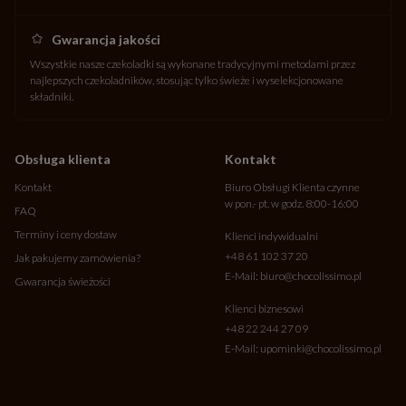
Gwarancja jakości
Wszystkie nasze czekoladki są wykonane tradycyjnymi metodami przez
najlepszych czekoladników, stosując tylko świeże i wyselekcjonowane
składniki.
Obsługa klienta
Kontakt
Kontakt
Biuro Obsługi Klienta czynne
w pon.- pt. w godz. 8:00-16:00
FAQ
Terminy i ceny dostaw
Klienci indywidualni
+48 61 102 37 20
Jak pakujemy zamówienia?
E-Mail:
biuro@chocolissimo.pl
Gwarancja świeżości
Klienci biznesowi
+48 22 244 27 09
E-Mail:
upominki@chocolissimo.pl