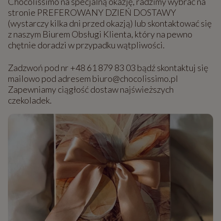
Chocolissimo na specjalną okazję, radzimy wybrać na
stronie PREFEROWANY DZIEŃ DOSTAWY
(wystarczy kilka dni przed okazją) lub skontaktować się
z naszym Biurem Obsługi Klienta, który na pewno
chętnie doradzi w przypadku wątpliwości.
Zadzwoń pod nr +48 61 879 83 03 bądź skontaktuj się
mailowo pod adresem biuro@chocolissimo.pl
Zapewniamy ciągłość dostaw najświeższych
czekoladek.