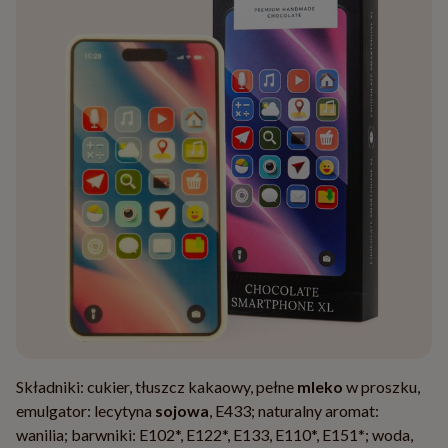
Składniki: cukier, tłuszcz kakaowy, pełne
mleko
w proszku,
emulgator: lecytyna
sojowa
, E433; naturalny aromat:
wanilia; barwniki: E102*, E122*, E133, E110*, E151*; woda,