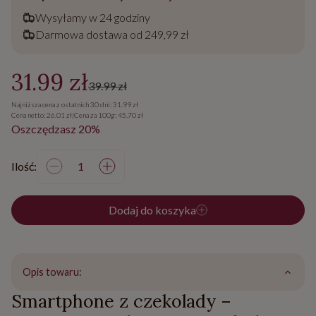
Wysyłamy w 24 godziny
Darmowa dostawa od 249,99 zł
31.99 zł
39.99 zł
Najniższa cena z ostatnich 30 dni: 31.99 zł
Cena netto: 26.01 zł
|
Cena za 100g: 45.70 zł
Oszczędzasz 20%
Ilość:
Dodaj do koszyka
Opis towaru:
Smartphone z czekolady –