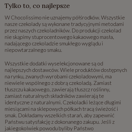
Tylko to, co najlepsze
W Chocolissimo nie uznajemy półśrodków. Wszystkie
nasze czekolady są wykonane tradycyjnymi metodami
przez naszych czekoladników. Do produkcji czekolad
nie skąpimy stuprocentowego kakaowego masła,
nadającego czekoladzie smukłego wyglądu i
niepowtarzalnego smaku.
Wszystkie dodatki wyselekcjonowane są od
najlepszych dostawców. Wiele produktów dostępnych
na rynku, zwanych wyrobami czekoladowymi, ma
niewiele wspólnego z dobrą czekoladą. Zamiast
tłuszczu kakaowego, zawierają tłuszcz roślinny,
zamiast naturalnych składników zawierają te
identyczne z naturalnymi. Czekoladki leżące długimi
miesiącami na sklepowych półkach tracą świeżość i
smak. Dokładamy wszelkich starań, aby zapewnić
Państwu satysfakcję z dokonanego zakupu. Jeśli z
jakiegokolwiek powodu byliby Państwo