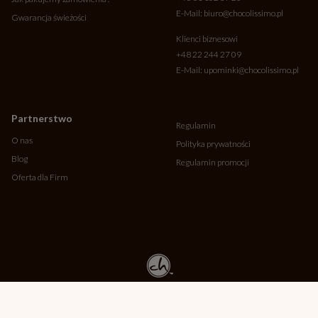
E-Mail:
biuro@chocolissimo.pl
Gwarancja świeżości
Klienci biznesowi
+48 22 244 27 09
E-Mail:
upominki@chocolissimo.pl
Partnerstwo
Regulamin
O nas
Polityka prywatności
Blog
Regulamin promocji
Oferta dla Firm