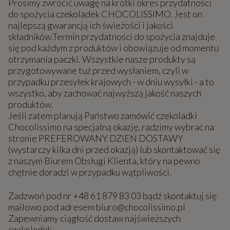
Prosimy zwrócić uwagę na krótki okres przydatności
do spożycia czekoladek CHOCOLISSIMO. Jest on
najlepszą gwarancją ich świeżości i jakości
składników.Termin przydatności do spożycia znajduje
się pod każdym z produktów i obowiązuje od momentu
otrzymania paczki. Wszystkie nasze produkty są
przygotowywane tuż przed wysłaniem, czyli w
przypadku przesyłek krajowych - w dniu wysyłki - a to
wszystko, aby zachować najwyższą jakość naszych
produktów.
Jeśli zatem planują Państwo zamówić czekoladki
Chocolissimo na specjalną okazję, radzimy wybrać na
stronie PREFEROWANY DZIEŃ DOSTAWY
(wystarczy kilka dni przed okazją) lub skontaktować się
z naszym Biurem Obsługi Klienta, który na pewno
chętnie doradzi w przypadku wątpliwości.
Zadzwoń pod nr +48 61 879 83 03 bądź skontaktuj się
mailowo pod adresem biuro@chocolissimo.pl
Zapewniamy ciągłość dostaw najświeższych
czekoladek.