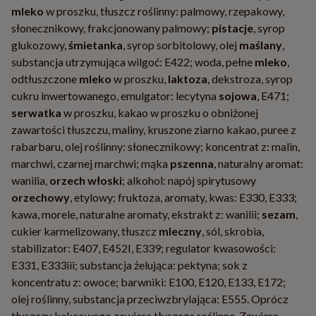
mleko
w proszku, tłuszcz roślinny: palmowy, rzepakowy,
słonecznikowy, frakcjonowany palmowy;
pistacje
, syrop
glukozowy,
śmietanka
, syrop sorbitolowy, olej
maślany
,
substancja utrzymująca wilgoć: E422; woda, pełne
mleko
,
odtłuszczone
mleko
w proszku,
laktoza
, dekstroza, syrop
cukru inwertowanego, emulgator: lecytyna
sojowa
, E471;
serwatka
w proszku, kakao w proszku o obniżonej
zawartości tłuszczu, maliny, kruszone ziarno kakao, puree z
rabarbaru, olej roślinny: słonecznikowy; koncentrat z: malin,
marchwi, czarnej marchwi; mąka
pszenna
, naturalny aromat:
wanilia,
orzech włoski
; alkohol: napój spirytusowy
orzechowy
, etylowy; fruktoza, aromaty, kwas: E330, E333;
kawa, morele, naturalne aromaty, ekstrakt z: wanilii;
sezam
,
cukier karmelizowany, tłuszcz
mleczny
, sól, skrobia,
stabilizator: E407, E452I, E339; regulator kwasowości:
E331, E333iii; substancja żelująca: pektyna; sok z
koncentratu z: owoce; barwniki: E100, E120, E133, E172;
olej roślinny, substancja przeciwzbrylająca: E555. Oprócz
tłuszczu kakaowego zawiera tłuszcze roślinne. Zawiera