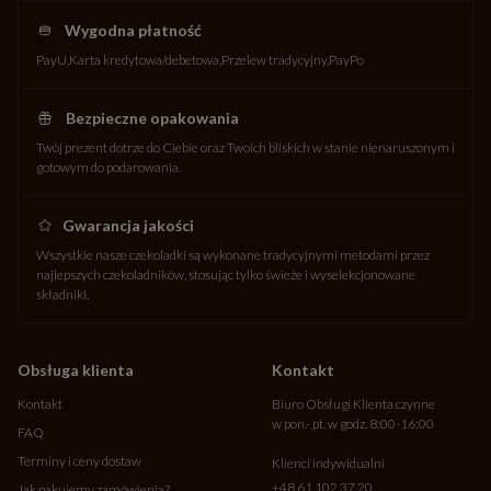
Wygodna płatność
PayU
Karta kredytowa/debetowa
Przelew tradycyjny
PayPo
Bezpieczne opakowania
Twój prezent dotrze do Ciebie oraz Twoich bliskich w stanie nienaruszonym i
gotowym do podarowania.
Gwarancja jakości
Wszystkie nasze czekoladki są wykonane tradycyjnymi metodami przez
najlepszych czekoladników, stosując tylko świeże i wyselekcjonowane
składniki.
Obsługa klienta
Kontakt
Kontakt
Biuro Obsługi Klienta czynne
w pon.- pt. w godz. 8:00-16:00
FAQ
Terminy i ceny dostaw
Klienci indywidualni
+48 61 102 37 20
Jak pakujemy zamówienia?