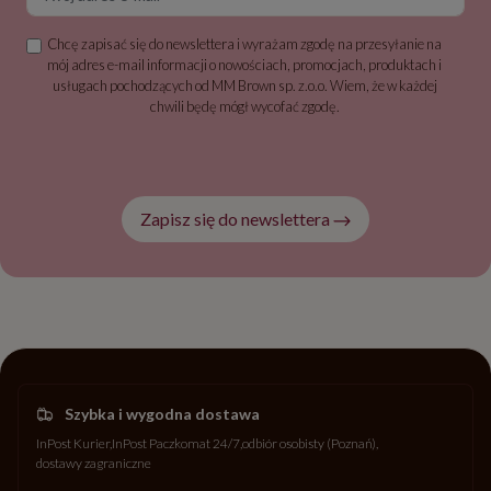
Chcę zapisać się do newslettera i wyrażam zgodę na przesyłanie na
mój adres e-mail informacji o nowościach, promocjach, produktach i
usługach pochodzących od MM Brown sp. z.o.o. Wiem, że w każdej
chwili będę mógł wycofać zgodę.
Zapisz się do newslettera
Szybka i wygodna dostawa
InPost Kurier
InPost Paczkomat 24/7
odbiór osobisty (Poznań)
dostawy zagraniczne