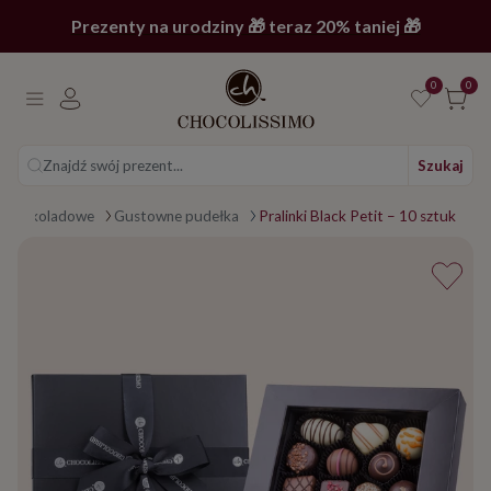
Prezenty na urodziny 🎁 teraz 20% taniej 🎁
0
0
Znajdź swój prezent...
Szukaj
ki czekoladowe
Gustowne pudełka
Pralinki Black Petit – 10 sztuk