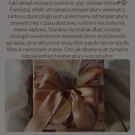
taki wkład można oczywiście użyć wielokrotnie🌱😊
Pamiętaj, efekt utrzymania temperatury wewnątrz
kartonu zbiorczego jest uzależniony od temperatury
zewnętrznej i czasu dostawy, na które niestety nie
mamy wpływu. Staramy się jednak dbać o każdy
szczegół a wieloletnie doświadczenie w tej kwestii
sprawia, że praktycznie wszystkie paczki docierają do
Was w należytym stanie. Oto jak dbamy o utrzymanie
odpowiedniej temperatury w przesyłce: