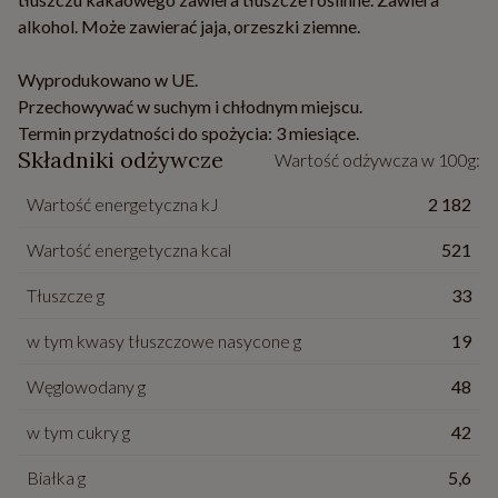
alkohol. Może zawierać jaja, orzeszki ziemne.
Wyprodukowano w UE.
Przechowywać w suchym i chłodnym miejscu.
Termin przydatności do spożycia: 3 miesiące.
Składniki odżywcze
Wartość odżywcza w 100g:
Wartość energetyczna kJ
2 182
Wartość energetyczna kcal
521
Tłuszcze g
33
w tym kwasy tłuszczowe nasycone g
19
Węglowodany g
48
w tym cukry g
42
Białka g
5,6