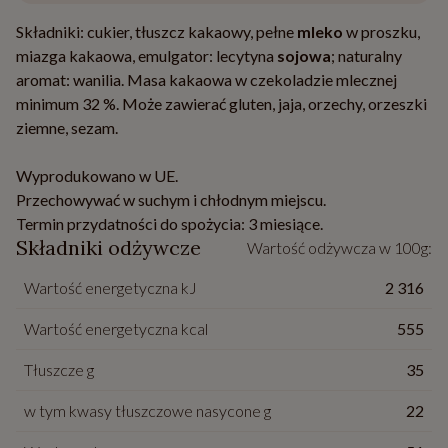
Składniki: cukier, tłuszcz kakaowy, pełne
mleko
w proszku,
miazga kakaowa, emulgator: lecytyna
sojowa
; naturalny
aromat: wanilia. Masa kakaowa w czekoladzie mlecznej
minimum 32 %. Może zawierać gluten, jaja, orzechy, orzeszki
ziemne, sezam.
Wyprodukowano w UE.
Przechowywać w suchym i chłodnym miejscu.
Termin przydatności do spożycia: 3 miesiące.
Składniki odżywcze
Wartość odżywcza w 100g:
Wartość energetyczna kJ
2 316
Wartość energetyczna kcal
555
Tłuszcze g
35
w tym kwasy tłuszczowe nasycone g
22