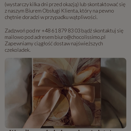
(wystarczy kilka dni przed okazją) lub skontaktować się
z naszym Biurem Obsługi Klienta, który na pewno
chętnie doradzi w przypadku wątpliwości.
Zadzwoń pod nr +48 61 879 83 03 bądź skontaktuj się
mailowo pod adresem biuro@chocolissimo.pl
Zapewniamy ciągłość dostaw najświeższych
czekoladek.