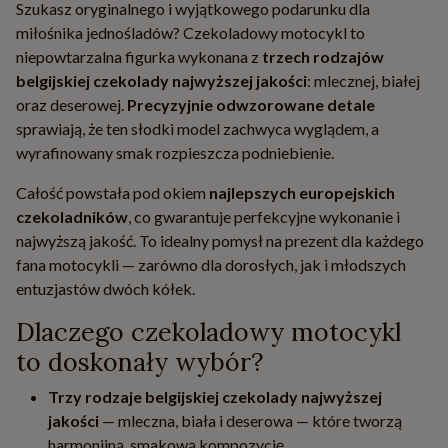
Szukasz oryginalnego i wyjątkowego podarunku dla
miłośnika jednośladów? Czekoladowy motocykl to
niepowtarzalna figurka wykonana z
trzech rodzajów
belgijskiej czekolady najwyższej jakości
: mlecznej, białej
oraz deserowej.
Precyzyjnie odwzorowane detale
sprawiają, że ten słodki model zachwyca wyglądem, a
wyrafinowany smak rozpieszcza podniebienie.
Całość powstała pod okiem
najlepszych europejskich
czekoladników
, co gwarantuje perfekcyjne wykonanie i
najwyższą jakość. To idealny pomysł na prezent dla każdego
fana motocykli — zarówno dla dorosłych, jak i młodszych
entuzjastów dwóch kółek.
Dlaczego czekoladowy motocykl
to doskonały wybór?
Trzy rodzaje belgijskiej czekolady najwyższej
jakości
— mleczna, biała i deserowa — które tworzą
harmonijną, smakową kompozycję.