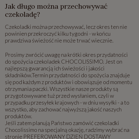
Jak długo można przechowywać
czekoladę?
Czekoladki można przechowywać, lecz okres ten nie
powinien przekroczyć kilku tygodni - w końcu
prawdziwa świeżość nie może trwać wiecznie.
Prosimy zwrócić uwagę na krótki okres przydatności
do spożycia czekoladek CHOCOLISSIMO. Jest on
najlepszą gwarancją ich świeżości i jakości
składników.Termin przydatności do spożycia znajduje
się pod każdym z produktów i obowiązuje od momentu
otrzymania paczki. Wszystkie nasze produkty są
przygotowywane tuż przed wysłaniem, czyli w
przypadku przesyłek krajowych - w dniu wysyłki - a to
wszystko, aby zachować najwyższą jakość naszych
produktów.
Jeśli zatem planują Państwo zamówić czekoladki
Chocolissimo na specjalną okazję, radzimy wybrać na
stronie PREFEROWANY DZIEŃ DOSTAWY