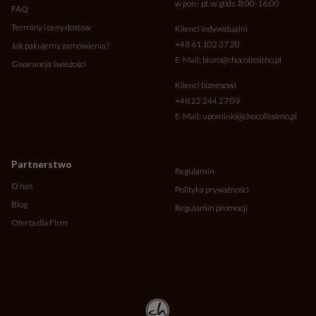
w pon.- pt. w godz. 8:00-16:00
FAQ
Terminy i ceny dostaw
Klienci indywidualni
+48 61 102 37 20
Jak pakujemy zamówienia?
E-Mail:
biuro@chocolissimo.pl
Gwarancja świeżości
Klienci biznesowi
+48 22 244 27 09
E-Mail:
upominki@chocolissimo.pl
Partnerstwo
Regulamin
O nas
Polityka prywatności
Blog
Regulamin promocji
Oferta dla Firm