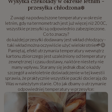
Wysyłka czekolady w okresie letnim -
przesyłka chłodzona❄️
Z uwagi na podwyższone temperatury w okresie
letnim, gdy na termometrach jest już więcej niż 20 0C,
wszystkie przesyłki są odpowiednio zabezpieczone.
Co to znaczy?
do każdej przesyłki dodawany jest wkład chłodzący -
taki wkład można oczywiście użyć wielokrotnie🌱😊
Pamiętaj, efekt utrzymania temperatury wewnątrz
kartonu zbiorczego jest uzależniony od temperatury
zewnętrznej i czasu dostawy, na które niestety nie
mamy wpływu. Staramy się jednak dbać o każdy
szczegół a wieloletnie doświadczenie w tej kwestii
sprawia, że praktycznie wszystkie paczki docierają do
Was w należytym stanie. Oto jak dbamy o utrzymanie
odpowiedniej temperatury w przesyłce: