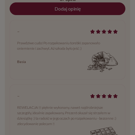
Dodaj opinię
-
Prawdziwe cudo! Po rozpakowaniu torebki zapanowało
oniemienie i zachwyt. Aż szkoda było jeść ;)
Basia
-
REWELACJA !!! pięknie wykonany, nawet najdrobniejsze
szczegóły, idealnie zapakowany. Prezent okazał się strzałem w
dziesiątkę :) ta radość w jego oczach po rozpakowaniu - bezcenne :)
zdecydowanie polecam !!