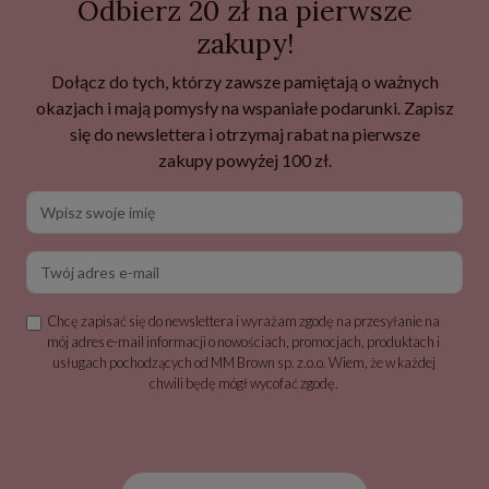
Odbierz 20 zł na pierwsze
zakupy!
Dołącz do tych, którzy zawsze pamiętają o ważnych
okazjach i mają pomysły na wspaniałe podarunki. Zapisz
się do newslettera i otrzymaj rabat na pierwsze
zakupy powyżej 100 zł.
Wpisz swoje imię
Twój adres e-mail
Chcę zapisać się do newslettera i wyrażam zgodę na przesyłanie na
mój adres e-mail informacji o nowościach, promocjach, produktach i
usługach pochodzących od MM Brown sp. z.o.o. Wiem, że w każdej
chwili będę mógł wycofać zgodę.