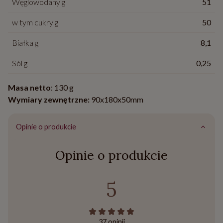
Węglowodany g
51
w tym cukry g
50
Białka g
8,1
Sól g
0,25
Masa netto
: 130 g
Wymiary zewnętrzne:
90x180x50mm
Opinie o produkcie
Opinie o produkcie
5
37 opinii