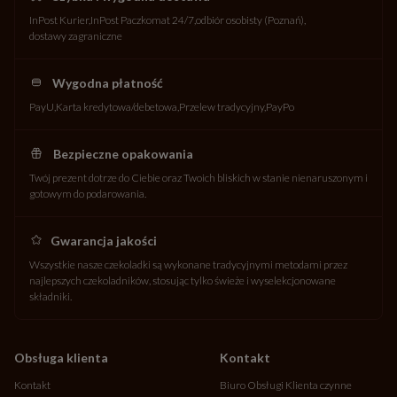
InPost Kurier
InPost Paczkomat 24/7
odbiór osobisty (Poznań)
dostawy zagraniczne
Wygodna płatność
PayU
Karta kredytowa/debetowa
Przelew tradycyjny
PayPo
Bezpieczne opakowania
Twój prezent dotrze do Ciebie oraz Twoich bliskich w stanie nienaruszonym i
gotowym do podarowania.
Gwarancja jakości
Wszystkie nasze czekoladki są wykonane tradycyjnymi metodami przez
najlepszych czekoladników, stosując tylko świeże i wyselekcjonowane
składniki.
Obsługa klienta
Kontakt
Kontakt
Biuro Obsługi Klienta czynne