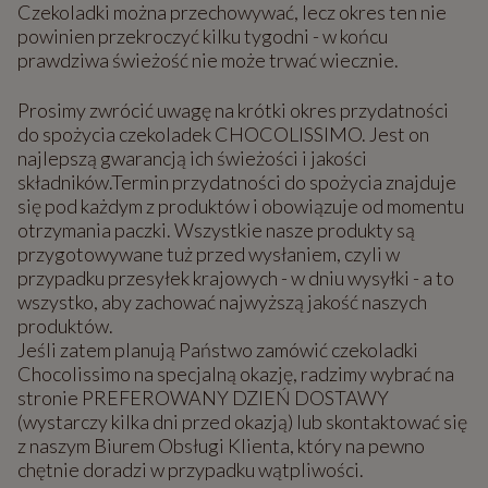
Czekoladki można przechowywać, lecz okres ten nie
powinien przekroczyć kilku tygodni - w końcu
prawdziwa świeżość nie może trwać wiecznie.
Prosimy zwrócić uwagę na krótki okres przydatności
do spożycia czekoladek CHOCOLISSIMO. Jest on
najlepszą gwarancją ich świeżości i jakości
składników.Termin przydatności do spożycia znajduje
się pod każdym z produktów i obowiązuje od momentu
otrzymania paczki. Wszystkie nasze produkty są
przygotowywane tuż przed wysłaniem, czyli w
przypadku przesyłek krajowych - w dniu wysyłki - a to
wszystko, aby zachować najwyższą jakość naszych
produktów.
Jeśli zatem planują Państwo zamówić czekoladki
Chocolissimo na specjalną okazję, radzimy wybrać na
stronie PREFEROWANY DZIEŃ DOSTAWY
(wystarczy kilka dni przed okazją) lub skontaktować się
z naszym Biurem Obsługi Klienta, który na pewno
chętnie doradzi w przypadku wątpliwości.