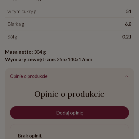
w tym cukry g
51
Białka g
6,8
Sól g
0,21
Masa netto
: 304 g
Wymiary zewnętrzne:
255x140x17mm
Opinie o produkcie
Opinie o produkcie
Dodaj opinię
Brak opinii.