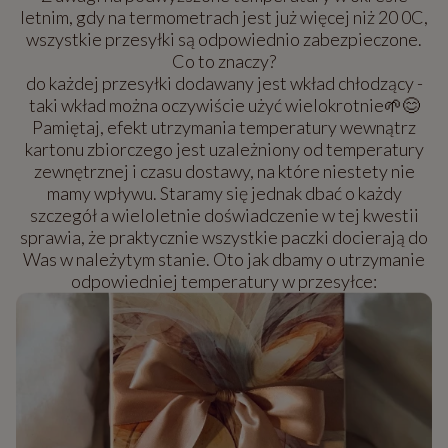
letnim, gdy na termometrach jest już więcej niż 20 0C,
wszystkie przesyłki są odpowiednio zabezpieczone.
Co to znaczy?
do każdej przesyłki dodawany jest wkład chłodzący -
taki wkład można oczywiście użyć wielokrotnie🌱😊
Pamiętaj, efekt utrzymania temperatury wewnątrz
kartonu zbiorczego jest uzależniony od temperatury
zewnętrznej i czasu dostawy, na które niestety nie
mamy wpływu. Staramy się jednak dbać o każdy
szczegół a wieloletnie doświadczenie w tej kwestii
sprawia, że praktycznie wszystkie paczki docierają do
Was w należytym stanie. Oto jak dbamy o utrzymanie
odpowiedniej temperatury w przesyłce: