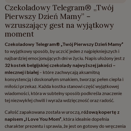
Czekoladowy Telegram® „Twój
Pierwszy Dzień Mamy” –
wzruszający gest na wyjątkowy
moment
Czekoladowy Telegram® „Twój Pierwszy Dzień Mamy”
to wyjątkowy sposób, by uczcić jeden z najpiękniejszych i
najbardziej emocjonujących dni w życiu. Napis ułożony jest z
32 kostek belgijskiej czekolady najwyższej jakości –
mlecznej i białej
– które zachwycają aksamitną
konsystencją i doskonałym smakiem, tworząc pełen ciepła i
miłości przekaz. Każda kostka stanowi część wyjątkowej
wiadomości, która w subtelny sposób podkreśla znaczenie
tej niezwykłej chwili i wyraża wdzięczność oraz radość.
Całość zapakowana została w uroczą,
różową kopertę z
napisem „I Love You Mom”
, która idealnie dopełnia
charakter prezentu i sprawia, że jest on gotowy do wręczenia