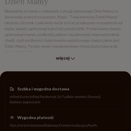
Dzień Mamy
Niezwykłe życzenia z czekolady z okazji pierwszego Dnia Mamy to
doskonały pomysł na prezent. Napis "Twój pierwszy Dzień Mamy"
ułożony z kostek czekolady może zostać przekazany w prezencie od
męża, świeżo upieczonej babci lub przyjaciółki. Podarowany świeżo
upieczonej mamie, podkreślą piękno tej pierwszej, niepowtarzalnej
chwili, czyli możliwości świętowania wyjątkowego święta jakim jest
Dzień Mamy. Pyszny smak i niezapomniane słowa pozostaną w jej
sercu na zawsze.
więcej
Szybka i wygodna dostawa
InPost Kurier
InPost Paczkomat 24/7
odbiór osobisty (Poznań)
dostawy zagraniczne
Wygodna płatność
PayU
Karta kredytowa/debetowa
Przelew tradycyjny
PayPo