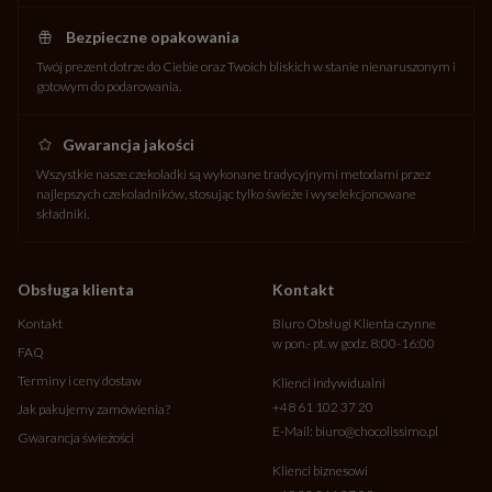
Bezpieczne opakowania
Twój prezent dotrze do Ciebie oraz Twoich bliskich w stanie nienaruszonym i
gotowym do podarowania.
Gwarancja jakości
Wszystkie nasze czekoladki są wykonane tradycyjnymi metodami przez
najlepszych czekoladników, stosując tylko świeże i wyselekcjonowane
składniki.
Obsługa klienta
Kontakt
Kontakt
Biuro Obsługi Klienta czynne
w pon.- pt. w godz. 8:00-16:00
FAQ
Terminy i ceny dostaw
Klienci indywidualni
+48 61 102 37 20
Jak pakujemy zamówienia?
E-Mail:
biuro@chocolissimo.pl
Gwarancja świeżości
Klienci biznesowi