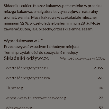
Składniki: cukier, tłuszcz kakaowy, pełne
mleko
w proszku,
miazga kakaowa, emulgator: lecytyna
sojowa
; naturalny
aromat: wanilia. Masa kakaowa w czekoladzie mlecznej
minimum 32 %, w czekoladzie białej minimum 28 %. Może
zawierać gluten, jaja, orzechy, orzeszki ziemne, sezam.
Wyprodukowano w UE.
Przechowywać w suchym i chłodnym miejscu.
Termin przydatności do spożycia: 6 miesięcy.
Składniki odżywcze
Wartość odżywcza w 100g:
Wartość energetyczna kJ
2 359
Wartość energetyczna kcal
563
Tłuszcze g
36
w tym kwasy tłuszczowe nasycone g
22
Węglowodany g
52