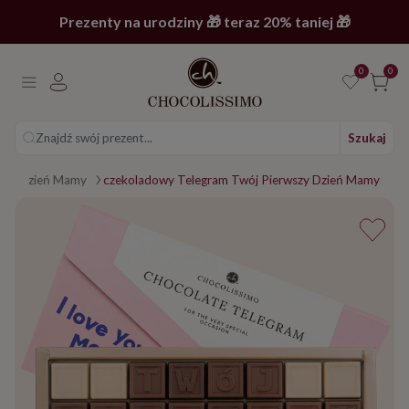
Prezenty na urodziny 🎁 teraz 20% taniej 🎁
0
0
Znajdź swój prezent...
Szukaj
 na Dzień Mamy
czekoladowy Telegram Twój Pierwszy Dzień Mamy