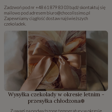
Zadzwoń pod nr +48 61 879 83 03 bądź skontaktuj się
mailowo pod adresem biuro@chocolissimo.pl
Zapewniamy ciągłość dostaw najświeższych
czekoladek.
Wysyłka czekolady w okresie letnim -
przesyłka chłodzona❄️
Z uwagi na podwyższone temperatury w okresie