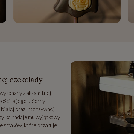
iej czekolady
 wykonany z aksamitnej
kości, a jego upiorny
 białej oraz intensywnej
 tylko nadaje mu wyjątkowy
ie smaków, które oczaruje