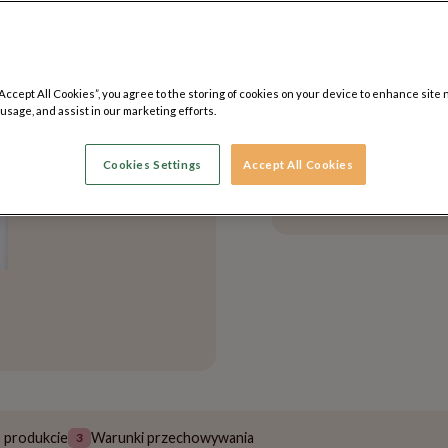
dostawy
(sprawdź*)
“Accept All Cookies”, you agree to the storing of cookies on your device to enhance site 
 usage, and assist in our marketing efforts.
Sprawdź metody 
Wysyłamy w 24 godz
Cookies Settings
Accept All Cookies
Darmowa dostawa 
249,99 zł
o produkcie
Warunki przechowywania
3