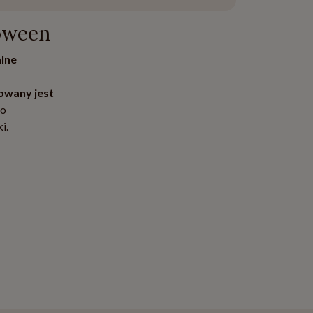
loween
alne
owany jest
do
i.