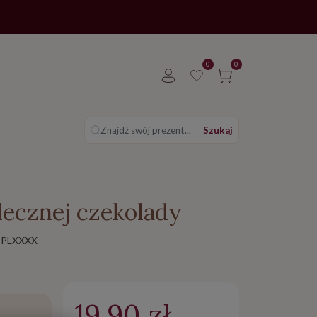
0
0
Znajdź swój prezent...
Szukaj
lecznej czekolady
-PLXXXX
19.90 zł