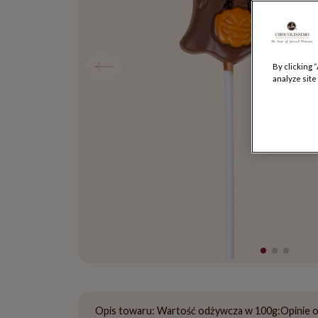
By clicking 
analyze site
Opis towaru:
Wartość odżywcza w 100g:
Opinie 