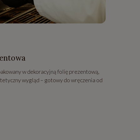
zentowa
apakowany w dekoracyjną folię prezentową,
estetyczny wygląd – gotowy do wręczenia od