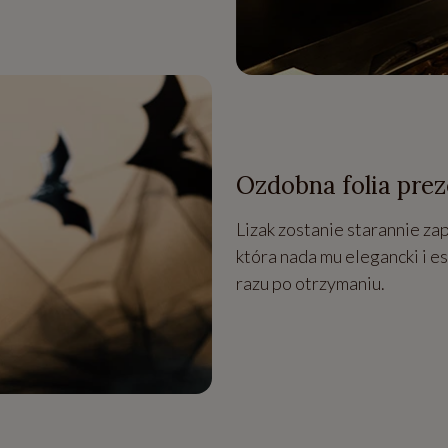
Ozdobna folia pre
Lizak zostanie starannie z
która nada mu elegancki i 
razu po otrzymaniu.