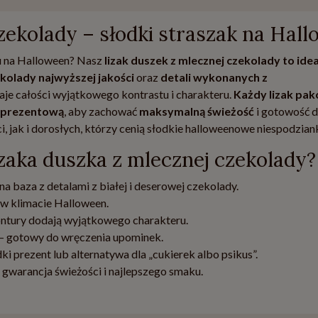
zekolady – słodki straszak na Hal
u na Halloween? Nasz
lizak duszek z mlecznej czekolady to ide
ekolady najwyższej jakości
oraz
detali wykonanych z
daje całości wyjątkowego kontrastu i charakteru.
Każdy lizak pak
ę prezentową
, aby zachować
maksymalną świeżość
i gotowość 
, jak i dorosłych, którzy cenią słodkie halloweenowe niespodziank
zaka duszka z mlecznej czekolady?
na baza z detalami z białej i deserowej czekolady.
 w klimacie Halloween.
kontury dodają wyjątkowego charakteru.
– gotowy do wręczenia upominek.
ki prezent lub alternatywa dla „cukierek albo psikus”.
 gwarancja świeżości i najlepszego smaku.