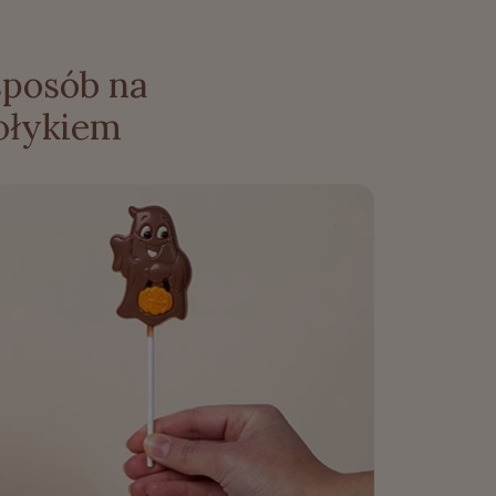
 sposób na
ołykiem