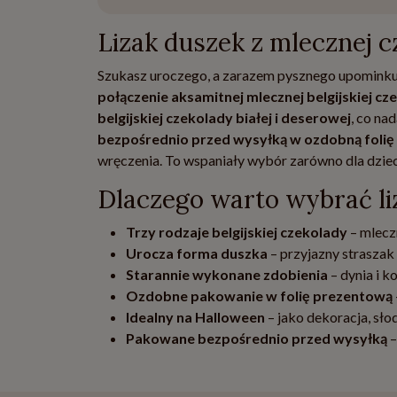
Lizak duszek z mlecznej c
Szukasz uroczego, a zarazem pysznego upomink
połączenie aksamitnej mlecznej belgijskiej cz
belgijskiej czekolady białej i deserowej
, co na
bezpośrednio przed wysyłką w ozdobną foli
wręczenia. To wspaniały wybór zarówno dla dzieci
Dlaczego warto wybrać li
Trzy rodzaje belgijskiej czekolady
– mlecz
Urocza forma duszka
– przyjazny straszak
Starannie wykonane zdobienia
– dynia i 
Ozdobne pakowanie w folię prezentową
Idealny na Halloween
– jako dekoracja, słod
Pakowane bezpośrednio przed wysyłką
–