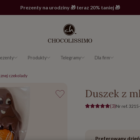
Prezenty na urodziny 🎁 teraz 20% taniej 🎁
ezenty
Produkty
Telegramy
Dla firm
znej czekolady
Duszek z m
(3)
Nr ref.
3215
Preferowany dzień