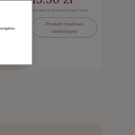
Cena netto: 16.18 zł
|
Cena za 100g: 79.60 zł
Produkt chwilowo
navigation,
niedostępny
dostawy
iny
od