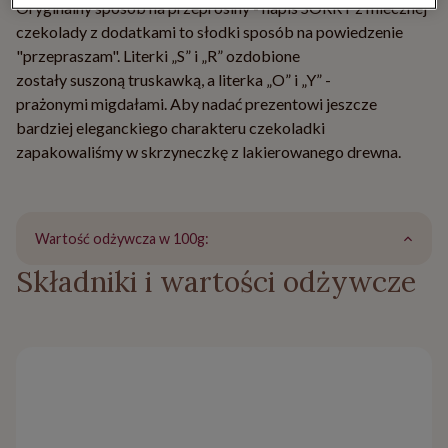
Oryginalny sposób na przeprosiny - napis SORRY z mlecznej
czekolady z dodatkami to słodki sposób na powiedzenie
"przepraszam". Literki „S” i „R” ozdobione
zostały suszoną truskawką, a literka „O” i „Y” -
prażonymi migdałami. Aby nadać prezentowi jeszcze
bardziej eleganckiego charakteru czekoladki
zapakowaliśmy
w skrzyneczkę z
lakierowanego drewna.
Wartość odżywcza w 100g:
Składniki i wartości odżywcze