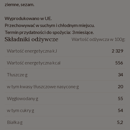
ziemne, sezam.
Wyprodukowano w UE.
Przechowywać w suchym i chłodnym miejscu.
Termin przydatności do spożycia: 3 miesiące.
Składniki odżywcze
Wartość odżywcza w 100g:
Wartość energetyczna kJ
2 329
Wartość energetyczna kcal
556
Tłuszcze g
34
w tym kwasy tłuszczowe nasycone g
20
Węglowodany g
55
w tym cukry g
54
Białka g
5,2