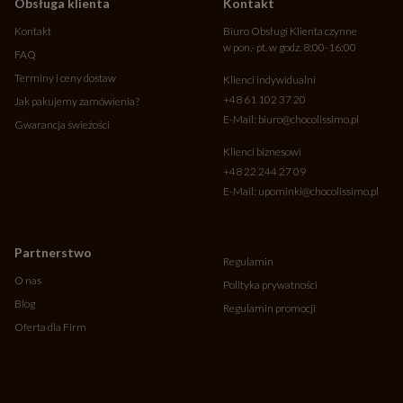
Obsługa klienta
Kontakt
Kontakt
Biuro Obsługi Klienta czynne
w pon.- pt. w godz. 8:00-16:00
FAQ
Terminy i ceny dostaw
Klienci indywidualni
+48 61 102 37 20
Jak pakujemy zamówienia?
E-Mail:
biuro@chocolissimo.pl
Gwarancja świeżości
Klienci biznesowi
+48 22 244 27 09
E-Mail:
upominki@chocolissimo.pl
Partnerstwo
Regulamin
O nas
Polityka prywatności
Blog
Regulamin promocji
Oferta dla Firm