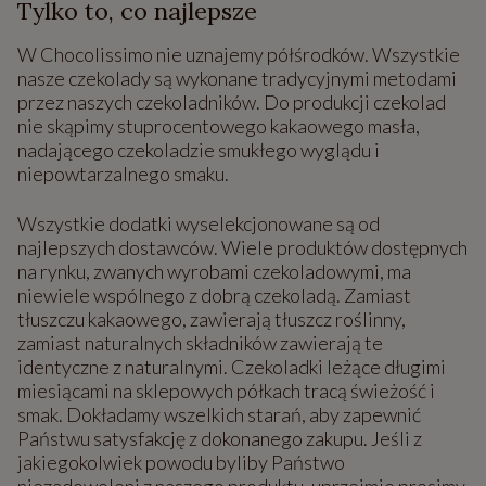
Tylko to, co najlepsze
W Chocolissimo nie uznajemy półśrodków. Wszystkie
nasze czekolady są wykonane tradycyjnymi metodami
przez naszych czekoladników. Do produkcji czekolad
nie skąpimy stuprocentowego kakaowego masła,
nadającego czekoladzie smukłego wyglądu i
niepowtarzalnego smaku.
Wszystkie dodatki wyselekcjonowane są od
najlepszych dostawców. Wiele produktów dostępnych
na rynku, zwanych wyrobami czekoladowymi, ma
niewiele wspólnego z dobrą czekoladą. Zamiast
tłuszczu kakaowego, zawierają tłuszcz roślinny,
zamiast naturalnych składników zawierają te
identyczne z naturalnymi. Czekoladki leżące długimi
miesiącami na sklepowych półkach tracą świeżość i
smak. Dokładamy wszelkich starań, aby zapewnić
Państwu satysfakcję z dokonanego zakupu. Jeśli z
jakiegokolwiek powodu byliby Państwo