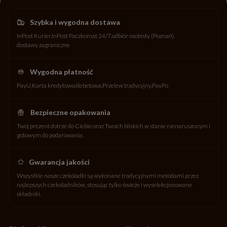
Szybka i wygodna dostawa
InPost Kurier
InPost Paczkomat 24/7
odbiór osobisty (Poznań)
dostawy zagraniczne
Wygodna płatność
PayU
Karta kredytowa/debetowa
Przelew tradycyjny
PayPo
Bezpieczne opakowania
Twój prezent dotrze do Ciebie oraz Twoich bliskich w stanie nienaruszonym i
gotowym do podarowania.
Gwarancja jakości
Wszystkie nasze czekoladki są wykonane tradycyjnymi metodami przez
najlepszych czekoladników, stosując tylko świeże i wyselekcjonowane
składniki.