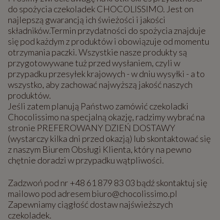
do spożycia czekoladek CHOCOLISSIMO. Jest on
najlepszą gwarancją ich świeżości i jakości
składników.Termin przydatności do spożycia znajduje
się pod każdym z produktów i obowiązuje od momentu
otrzymania paczki. Wszystkie nasze produkty są
przygotowywane tuż przed wysłaniem, czyli w
przypadku przesyłek krajowych - w dniu wysyłki - a to
wszystko, aby zachować najwyższą jakość naszych
produktów.
Jeśli zatem planują Państwo zamówić czekoladki
Chocolissimo na specjalną okazję, radzimy wybrać na
stronie PREFEROWANY DZIEŃ DOSTAWY
(wystarczy kilka dni przed okazją) lub skontaktować się
z naszym Biurem Obsługi Klienta, który na pewno
chętnie doradzi w przypadku wątpliwości.
Zadzwoń pod nr +48 61 879 83 03 bądź skontaktuj się
mailowo pod adresem biuro@chocolissimo.pl
Zapewniamy ciągłość dostaw najświeższych
czekoladek.