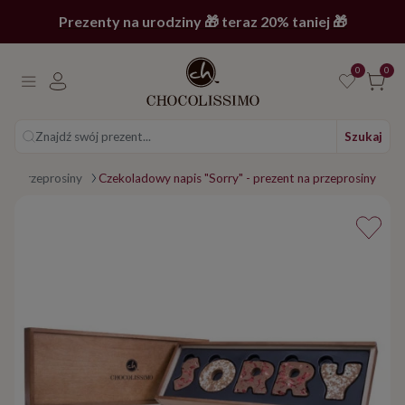
Prezenty na urodziny 🎁 teraz 20% taniej 🎁
0
0
Znajdź swój prezent...
Szukaj
i
Przeprosiny
Czekoladowy napis "Sorry" - prezent na przeprosiny