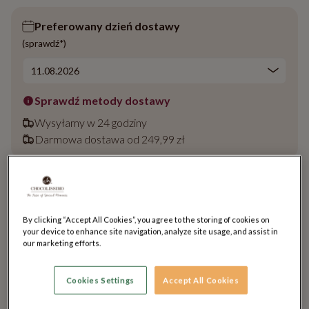
Preferowany dzień dostawy
(sprawdź*)
Sprawdź metody dostawy
Wysyłamy w 24 godziny
Darmowa dostawa od 249,99 zł
149.90 zł
Cena netto: 121.87 zł
|
Cena za 100g: 149.90 zł
By clicking “Accept All Cookies”, you agree to the storing of cookies on
your device to enhance site navigation, analyze site usage, and assist in
Produkt chwilowo niedostępny
our marketing efforts.
Cookies Settings
Accept All Cookies
Opis towaru: