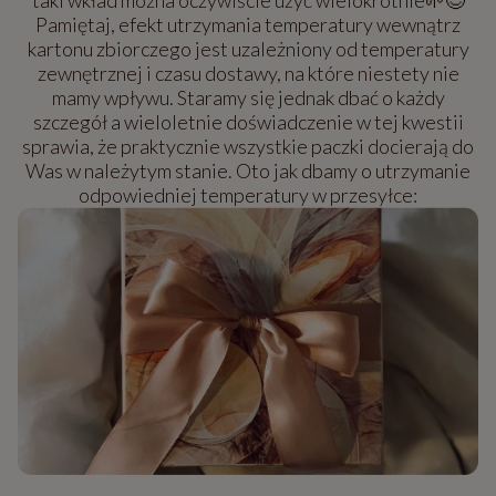
taki wkład można oczywiście użyć wielokrotnie🌱😊
Pamiętaj, efekt utrzymania temperatury wewnątrz
kartonu zbiorczego jest uzależniony od temperatury
zewnętrznej i czasu dostawy, na które niestety nie
mamy wpływu. Staramy się jednak dbać o każdy
szczegół a wieloletnie doświadczenie w tej kwestii
sprawia, że praktycznie wszystkie paczki docierają do
Was w należytym stanie. Oto jak dbamy o utrzymanie
odpowiedniej temperatury w przesyłce: