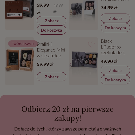
wstążką
39.99
49.99
74.89 zł
zł
zł
Zobacz
Zobacz
Do koszyka
Do koszyka
Black
Pralinki
TWÓJ GRAWER
LPudełko
Elegance Mini
czekoladek
w szkatułce
Black L - 6
49.90 zł
pralinek
59.99 zł
Zobacz
Zobacz
Do koszyka
Odbierz 20 zł na pierwsze
zakupy!
Dołącz do tych, którzy zawsze pamiętają o ważnych