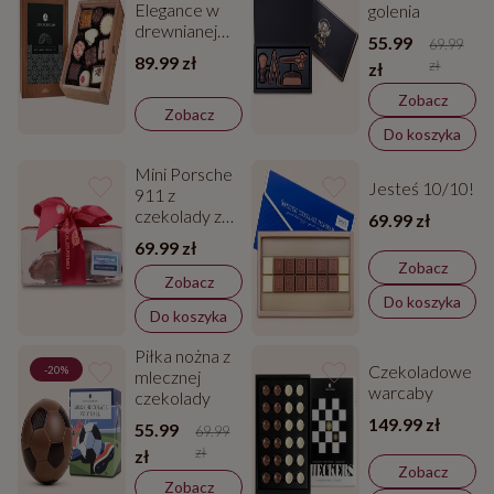
Elegance w
golenia
drewnianej
55.99
69.99
skrzyneczce
89.99 zł
zł
zł
Zobacz
Zobacz
Do koszyka
Mini Porsche
Jesteś 10/10!
911 z
czekolady ze
69.99 zł
wstążką -
69.99 zł
Walentynki
Zobacz
Zobacz
Do koszyka
Do koszyka
Piłka nożna z
Czekoladowe
-20%
mlecznej
warcaby
czekolady
149.99 zł
55.99
69.99
zł
zł
Zobacz
Zobacz