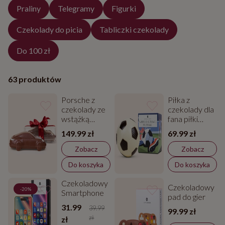
Praliny
Telegramy
Figurki
Czekolady do picia
Tabliczki czekolady
Do 100 zł
63 produktów
Porsche z
Piłka z
czekolady ze
czekolady dla
wstążką
fana piłki
„Love”
nożnej
149.99 zł
69.99 zł
Zobacz
Zobacz
Do koszyka
Do koszyka
Czekoladowy
Czekoladowy
-20%
Smartphone
pad do gier
31.99
39.99
99.99 zł
zł
zł