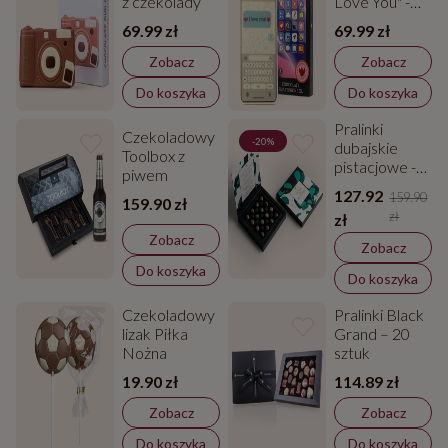
z czekolady
Love You" -
Walentynki
69.99 zł
69.99 zł
Zobacz
Zobacz
Do koszyka
Do koszyka
Pralinki
Czekoladowy
-20%
dubajskie
Toolbox z
pistacjowe -
piwem
zestaw 16
127.92
159.90
159.90 zł
zł
zł
Zobacz
Zobacz
Do koszyka
Do koszyka
Czekoladowy
Pralinki Black
lizak Piłka
Grand – 20
Nożna
sztuk
19.90 zł
114.89 zł
Zobacz
Zobacz
Do koszyka
Do koszyka