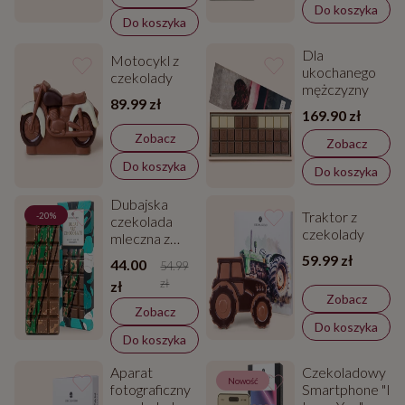
Do koszyka
Do koszyka
Dla
Motocykl z
ukochanego
czekolady
mężczyzny
89.99 zł
169.90 zł
Zobacz
Zobacz
Do koszyka
Do koszyka
Dubajska
Traktor z
-20%
czekolada
czekolady
mleczna z
pistacjami
59.99 zł
44.00
54.99
zł
zł
Zobacz
Zobacz
Do koszyka
Do koszyka
Aparat
Czekoladowy
Nowość
fotograficzny
Smartphone "I