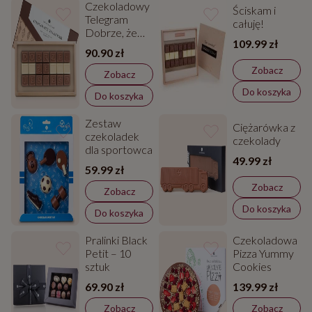
Czekoladowy
Ściskam i
Telegram
całuję!
Dobrze, że
109.99 zł
jesteś
90.90 zł
Zobacz
Zobacz
Do koszyka
Do koszyka
Zestaw
Ciężarówka z
czekoladek
czekolady
dla sportowca
49.99 zł
59.99 zł
Zobacz
Zobacz
Do koszyka
Do koszyka
Pralinki Black
Czekoladowa
Petit – 10
Pizza Yummy
sztuk
Cookies
69.90 zł
139.99 zł
Zobacz
Zobacz