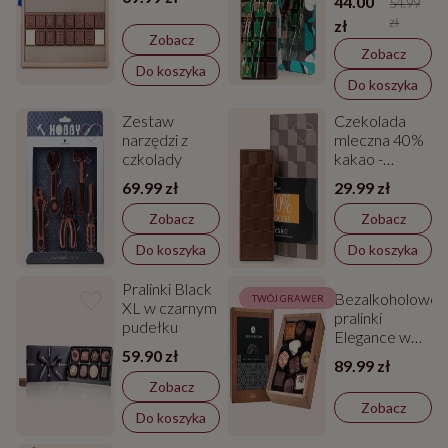
44.00
54.99
zł
zł
Zobacz
Zobacz
Do koszyka
Do koszyka
Zestaw
Czekolada
narzędzi z
mleczna 40%
czkolady
kakao -
Meksyk
69.99 zł
29.99 zł
Zobacz
Zobacz
Do koszyka
Do koszyka
Pralinki Black
Bezalkoholowe
TWÓJ GRAWER
XL w czarnym
pralinki
pudełku
Elegance w
59.90 zł
drewnianej
89.99 zł
skrzyneczce
Zobacz
Zobacz
Do koszyka