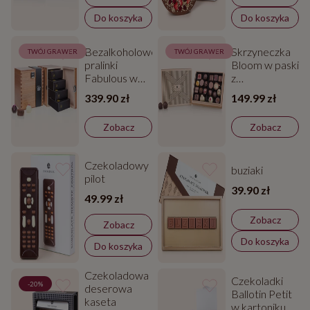
Do koszyka
Do koszyka
Bezalkoholowe
Skrzyneczka
TWÓJ GRAWER
TWÓJ GRAWER
pralinki
Bloom w paski
Fabulous w
z
szkatułce
czekoladkami
339.90 zł
149.99 zł
Zobacz
Zobacz
Czekoladowy
buziaki
pilot
39.90 zł
49.99 zł
Zobacz
Zobacz
Do koszyka
Do koszyka
Czekoladowa
Czekoladki
-20%
deserowa
Ballotin Petit
kaseta
w kartoniku z