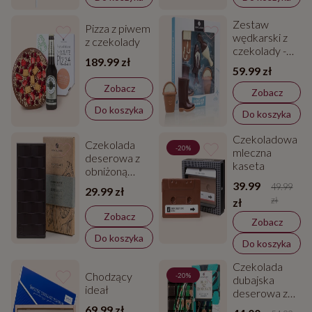
Zestaw
Pizza z piwem
wędkarski z
z czekolady
czekolady -
189.99 zł
prezent dla
59.99 zł
wędkarza
Zobacz
Zobacz
Do koszyka
Do koszyka
Czekoladowa
Czekolada
-20%
mleczna
deserowa z
kaseta
obniżoną
zawartością
39.99
49.99
29.99 zł
cukru - 80%
zł
zł
kakao
Zobacz
Zobacz
Do koszyka
Do koszyka
Czekolada
Chodzący
-20%
dubajska
ideał
deserowa z
pistacjami
69.99 zł