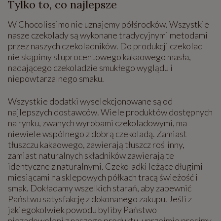
Tylko to, co najlepsze
W Chocolissimo nie uznajemy półśrodków. Wszystkie
nasze czekolady są wykonane tradycyjnymi metodami
przez naszych czekoladników. Do produkcji czekolad
nie skąpimy stuprocentowego kakaowego masła,
nadającego czekoladzie smukłego wyglądu i
niepowtarzalnego smaku.
Wszystkie dodatki wyselekcjonowane są od
najlepszych dostawców. Wiele produktów dostępnych
na rynku, zwanych wyrobami czekoladowymi, ma
niewiele wspólnego z dobrą czekoladą. Zamiast
tłuszczu kakaowego, zawierają tłuszcz roślinny,
zamiast naturalnych składników zawierają te
identyczne z naturalnymi. Czekoladki leżące długimi
miesiącami na sklepowych półkach tracą świeżość i
smak. Dokładamy wszelkich starań, aby zapewnić
Państwu satysfakcję z dokonanego zakupu. Jeśli z
jakiegokolwiek powodu byliby Państwo
niezadowoleni z naszego produktu, uprzejmie prosimy