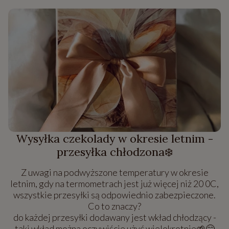
Wysyłka czekolady w okresie letnim -
przesyłka chłodzona❄️
Z uwagi na podwyższone temperatury w okresie
letnim, gdy na termometrach jest już więcej niż 20 0C,
wszystkie przesyłki są odpowiednio zabezpieczone.
Co to znaczy?
do każdej przesyłki dodawany jest wkład chłodzący -
taki wkład można oczywiście użyć wielokrotnie🌱😊