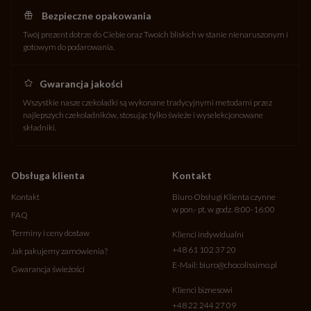
Bezpieczne opakowania
Twój prezent dotrze do Ciebie oraz Twoich bliskich w stanie nienaruszonym i
gotowym do podarowania.
Gwarancja jakości
Wszystkie nasze czekoladki są wykonane tradycyjnymi metodami przez
najlepszych czekoladników, stosując tylko świeże i wyselekcjonowane
składniki.
Obsługa klienta
Kontakt
Kontakt
Biuro Obsługi Klienta czynne
w pon.- pt. w godz. 8:00-16:00
FAQ
Terminy i ceny dostaw
Klienci indywidualni
+48 61 102 37 20
Jak pakujemy zamówienia?
E-Mail:
biuro@chocolissimo.pl
Gwarancja świeżości
Klienci biznesowi
+48 22 244 27 09