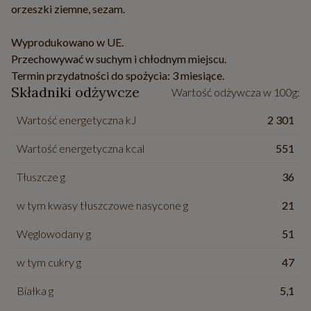
orzeszki ziemne, sezam.
Wyprodukowano w UE.
Przechowywać w suchym i chłodnym miejscu.
Termin przydatności do spożycia: 3 miesiące.
Składniki odżywcze
Wartość odżywcza w 100g:
Wartość energetyczna kJ
2 301
Wartość energetyczna kcal
551
Tłuszcze g
36
w tym kwasy tłuszczowe nasycone g
21
Węglowodany g
51
w tym cukry g
47
Białka g
5,1