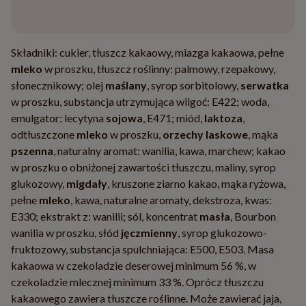
Składniki: cukier, tłuszcz kakaowy, miazga kakaowa, pełne
mleko
w proszku, tłuszcz roślinny: palmowy, rzepakowy,
słonecznikowy; olej
maślany
, syrop sorbitolowy,
serwatka
w proszku, substancja utrzymująca wilgoć: E422; woda,
emulgator: lecytyna
sojowa
, E471; miód,
laktoza
,
odtłuszczone
mleko
w proszku,
orzechy laskowe
, mąka
pszenna
, naturalny aromat: wanilia, kawa, marchew; kakao
w proszku o obniżonej zawartości tłuszczu, maliny, syrop
glukozowy,
migdały
, kruszone ziarno kakao, mąka ryżowa,
pełne
mleko
, kawa, naturalne aromaty, dekstroza, kwas:
E330; ekstrakt z: wanilii; sól, koncentrat
masła
, Bourbon
wanilia w proszku, słód
jęczmienny
, syrop glukozowo-
fruktozowy, substancja spulchniająca: E500, E503. Masa
kakaowa w czekoladzie deserowej minimum 56 %, w
czekoladzie mlecznej minimum 33 %. Oprócz tłuszczu
kakaowego zawiera tłuszcze roślinne. Może zawierać jaja,