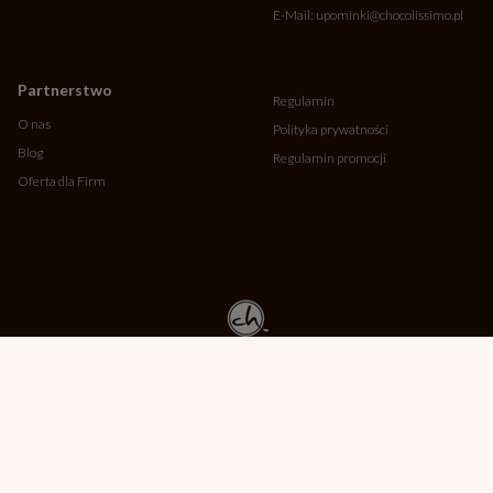
E-Mail:
upominki@chocolissimo.pl
Partnerstwo
Regulamin
O nas
Polityka prywatności
Blog
Regulamin promocji
Oferta dla Firm
Copyright © MMBrown 2026