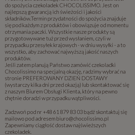
do spożycia czekoladek CHOCOLISSIMO. Jest on
najlepszą gwarancją ich świeżości i jakości
składników.Termin przydatności do spożycia znajduje
się pod każdym z produktów i obowiązuje od momentu
otrzymania paczki. Wszystkie nasze produkty są
przygotowywane tuż przed wysłaniem, czyli w
przypadku przesyłek krajowych - w dniu wysyłki - a to
wszystko, aby zachować najwyższą jakość naszych
produktów.
Jeśli zatem planują Państwo zamówić czekoladki
Chocolissimo na specjalną okazję, radzimy wybrać na
stronie PREFEROWANY DZIEŃ DOSTAWY
(wystarczy kilka dni przed okazją) lub skontaktować się
z naszym Biurem Obsługi Klienta, który na pewno
chętnie doradzi w przypadku wątpliwości.
Zadzwoń pod nr +48 61 879 83 03 bądź skontaktuj się
mailowo pod adresem biuro@chocolissimo.pl
Zapewniamy ciągłość dostaw najświeższych
czekoladek.