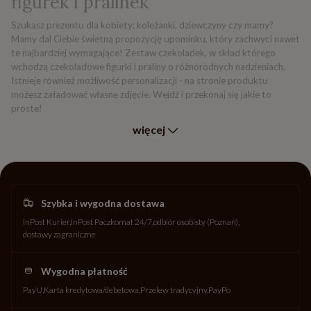
figurek i pralinek
Szukasz prezentu dla kobiety: koleżanki, dziewczyny czy mamy?
Mamy dal Ciebie świetną propozycję upominku, który zachwyci nawet
te najbardziej wymagające! Zestaw czekoladek, w skład którego
wchodzą czekoladowe figurki i praliny o różnorodnych nadzieniach.
Istnieje również możliwość personalizacji - na stronie produktu
możesz załadować własne zdjęcie. Wejdź i przekonaj się jakie to
proste!
więcej
Szybka i wygodna dostawa
InPost Kurier
InPost Paczkomat 24/7
odbiór osobisty (Poznań)
dostawy zagraniczne
Wygodna płatność
PayU
Karta kredytowa/debetowa
Przelew tradycyjny
PayPo