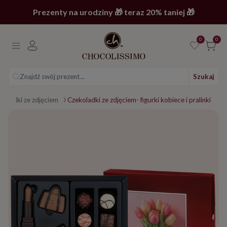
Prezenty na urodziny 🎁 teraz 20% taniej 🎁
0
0
Znajdź swój prezent...
Szukaj
koladki ze zdjęciem
Czekoladki ze zdjęciem- figurki kobiece i pralinki