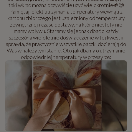
taki wkład można oczywiście użyć wielokrotnie🌱😊
Pamiętaj, efekt utrzymania temperatury wewnątrz
kartonu zbiorczego jest uzależniony od temperatury
zewnętrznej i czasu dostawy, na które niestety nie
mamy wpływu. Staramy się jednak dbać o każdy
szczegół a wieloletnie doświadczenie w tej kwestii
sprawia, że praktycznie wszystkie paczki docierają do
Was w należytym stanie. Oto jak dbamy o utrzymanie
odpowiedniej temperatury w przesyłce: