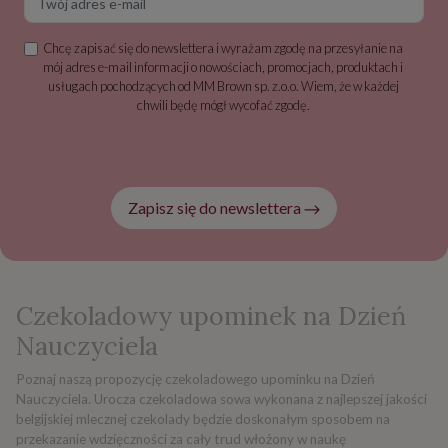
Chcę zapisać się do newslettera i wyrażam zgodę na przesyłanie na
mój adres e-mail informacji o nowościach, promocjach, produktach i
usługach pochodzących od MM Brown sp. z.o.o. Wiem, że w każdej
chwili będę mógł wycofać zgodę.
Zapisz się do newslettera
Czekoladowy upominek na Dzień
Nauczyciela
Poznaj naszą propozycję czekoladowego upominku na Dzień
Nauczyciela. Urocza czekoladowa sowa wykonana z najlepszej jakości
belgijskiej mlecznej czekolady będzie doskonałym sposobem na
przekazanie wdzięczności za cały trud włożony w naukę