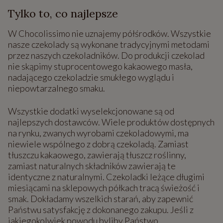
Tylko to, co najlepsze
W Chocolissimo nie uznajemy półśrodków. Wszystkie
nasze czekolady są wykonane tradycyjnymi metodami
przez naszych czekoladników. Do produkcji czekolad
nie skąpimy stuprocentowego kakaowego masła,
nadającego czekoladzie smukłego wyglądu i
niepowtarzalnego smaku.
Wszystkie dodatki wyselekcjonowane są od
najlepszych dostawców. Wiele produktów dostępnych
na rynku, zwanych wyrobami czekoladowymi, ma
niewiele wspólnego z dobrą czekoladą. Zamiast
tłuszczu kakaowego, zawierają tłuszcz roślinny,
zamiast naturalnych składników zawierają te
identyczne z naturalnymi. Czekoladki leżące długimi
miesiącami na sklepowych półkach tracą świeżość i
smak. Dokładamy wszelkich starań, aby zapewnić
Państwu satysfakcję z dokonanego zakupu. Jeśli z
jakiegokolwiek powodu byliby Państwo