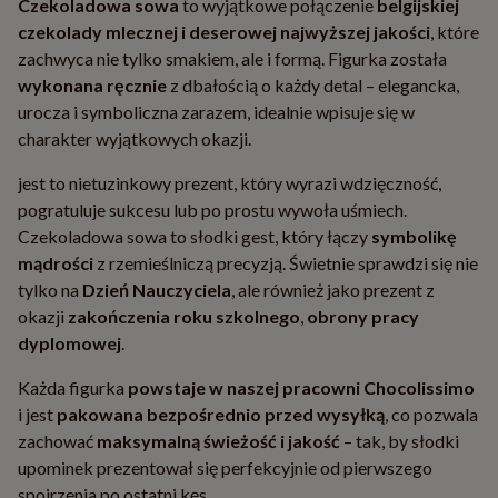
Czekoladowa sowa
to wyjątkowe połączenie
belgijskiej
czekolady mlecznej i deserowej najwyższej jakości
, które
zachwyca nie tylko smakiem, ale i formą. Figurka została
wykonana ręcznie
z dbałością o każdy detal – elegancka,
urocza i symboliczna zarazem, idealnie wpisuje się w
charakter wyjątkowych okazji.
jest to nietuzinkowy prezent, który wyrazi wdzięczność,
pogratuluje sukcesu lub po prostu wywoła uśmiech.
Czekoladowa sowa to słodki gest, który łączy
symbolikę
mądrości
z rzemieślniczą precyzją. Świetnie sprawdzi się nie
tylko na
Dzień Nauczyciela
, ale również jako prezent z
okazji
zakończenia roku szkolnego
,
obrony pracy
dyplomowej
.
Każda figurka
powstaje w naszej pracowni Chocolissimo
i jest
pakowana bezpośrednio przed wysyłką
, co pozwala
zachować
maksymalną świeżość i jakość
– tak, by słodki
upominek prezentował się perfekcyjnie od pierwszego
spojrzenia po ostatni kęs.