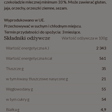
czekoladzie mlecznej minimum 33 %. Może zawierać gluten,
jaja, orzechy, orzeszki ziemne, sezam.
Wyprodukowano w UE.
Przechowywać w suchym i chłodnym miejscu.
Termin przydatności do spożycia: 3 miesiące.
Składniki odżywcze
Wartość odżywcza w 100g:
Wartość energetyczna kJ
2 343
Wartość energetyczna kcal
561
Tłuszcze g
35
w tym kwasy tłuszczowe nasycone g
21
Węglowodany g
55
w tym cukry g
54
Białka g
4,9