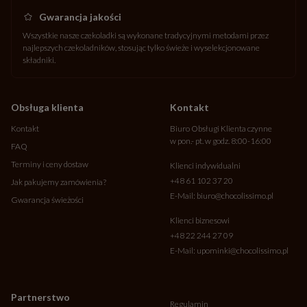
Gwarancja jakości
Wszystkie nasze czekoladki są wykonane tradycyjnymi metodami przez
najlepszych czekoladników, stosując tylko świeże i wyselekcjonowane
składniki.
Obsługa klienta
Kontakt
Kontakt
Biuro Obsługi Klienta czynne
w pon.- pt. w godz. 8:00-16:00
FAQ
Terminy i ceny dostaw
Klienci indywidualni
+48 61 102 37 20
Jak pakujemy zamówienia?
E-Mail:
biuro@chocolissimo.pl
Gwarancja świeżości
Klienci biznesowi
+48 22 244 27 09
E-Mail:
upominki@chocolissimo.pl
Partnerstwo
Regulamin