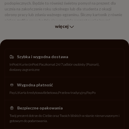
podopiecznych. Będzie to również świetny pomysł na prezent dla
ucznia na zakończenie roku szkolnego lub dla studenta z okazji
obrony pracy lub zdania ważnego egzaminu. Śliczny kartonik z równie
piękną grafiką sowy będzie się wspaniale prezentował z innymi
więcej
upominkami, ale także jako samodzielny prezent. Nie czekaj i zamów
już dziś!
Oryginalny prezent na Dzień
Nauczyciela
Czekoladowa sowa to z pewnością unikat w swoim rodzaju! Długo
Szybka i wygodna dostawa
zastanawialiśmy się nad tym jaki prezent można wręczyć
InPost Kurier
InPost Paczkomat 24/7
odbiór osobisty (Poznań)
nauczycielowi z okazji 14 października i oto mamy! Pięknie
dostawy zagraniczne
zaprojektowane pudełko a we wnętrzu figurka płaska sowy, czyli
symbolu mądrości.
Wygodna płatność
PayU
Karta kredytowa/debetowa
Przelew tradycyjny
PayPo
Bezpieczne opakowania
Twój prezent dotrze do Ciebie oraz Twoich bliskich w stanie nienaruszonym i
gotowym do podarowania.