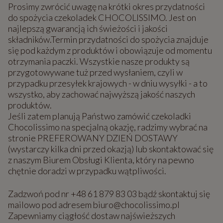
Prosimy zwrócić uwagę na krótki okres przydatności
do spożycia czekoladek CHOCOLISSIMO. Jest on
najlepszą gwarancją ich świeżości i jakości
składników.Termin przydatności do spożycia znajduje
się pod każdym z produktów i obowiązuje od momentu
otrzymania paczki. Wszystkie nasze produkty są
przygotowywane tuż przed wysłaniem, czyli w
przypadku przesyłek krajowych - w dniu wysyłki - a to
wszystko, aby zachować najwyższą jakość naszych
produktów.
Jeśli zatem planują Państwo zamówić czekoladki
Chocolissimo na specjalną okazję, radzimy wybrać na
stronie PREFEROWANY DZIEŃ DOSTAWY
(wystarczy kilka dni przed okazją) lub skontaktować się
z naszym Biurem Obsługi Klienta, który na pewno
chętnie doradzi w przypadku wątpliwości.
Zadzwoń pod nr +48 61 879 83 03 bądź skontaktuj się
mailowo pod adresem biuro@chocolissimo.pl
Zapewniamy ciągłość dostaw najświeższych