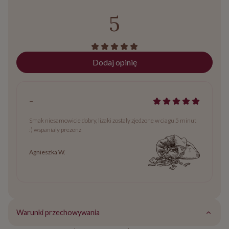
5
Dodaj opinię
-
Smak niesamowicie dobry, lizaki zostaly zjedzone w ciagu 5 minut
:) wspanialy prezenz
Agnieszka W.
Warunki przechowywania