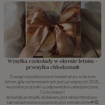
Wysyłka czekolady w okresie letnim -
przesyłka chłodzona❄️
Z uwagi na podwyższone temperatury w okresie
letnim, gdy na termometrach jest już więcej niż 20 0C,
wszystkie przesyłki są odpowiednio zabezpieczone.
Co to znaczy?
do każdej przesyłki dodawany jest wkład chłodzący -
taki wkład można oczywiście użyć wielokrotnie🌱😊