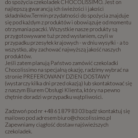
do spożycia czekoladek CHOCOLISSIMO. Jest on
najlepszą gwarancją ich świeżości i jakości
składników.Termin przydatności do spożycia znajduje
się pod każdym z produktów i obowiązuje od momentu
otrzymania paczki. Wszystkie nasze produkty są
przygotowywane tuż przed wysłaniem, czyli w
przypadku przesyłek krajowych - w dniu wysyłki - a to
wszystko, aby zachować najwyższą jakość naszych
produktów.
Jeśli zatem planują Państwo zamówić czekoladki
Chocolissimo na specjalną okazję, radzimy wybrać na
stronie PREFEROWANY DZIEŃ DOSTAWY
(wystarczy kilka dni przed okazją) lub skontaktować się
z naszym Biurem Obsługi Klienta, który na pewno
chętnie doradzi w przypadku wątpliwości.
Zadzwoń pod nr +48 61 879 83 03 bądź skontaktuj się
mailowo pod adresem biuro@chocolissimo.pl
Zapewniamy ciągłość dostaw najświeższych
czekoladek.