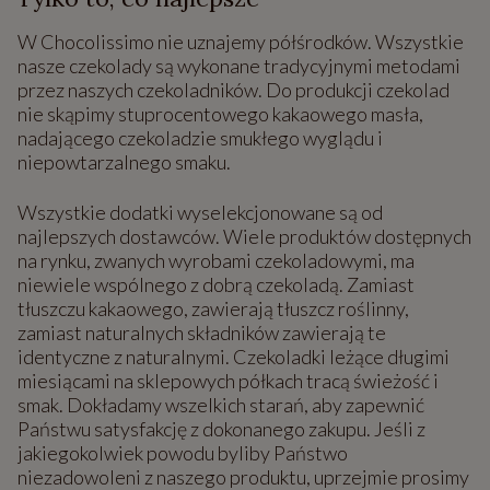
W Chocolissimo nie uznajemy półśrodków. Wszystkie
nasze czekolady są wykonane tradycyjnymi metodami
przez naszych czekoladników. Do produkcji czekolad
nie skąpimy stuprocentowego kakaowego masła,
nadającego czekoladzie smukłego wyglądu i
niepowtarzalnego smaku.
Wszystkie dodatki wyselekcjonowane są od
najlepszych dostawców. Wiele produktów dostępnych
na rynku, zwanych wyrobami czekoladowymi, ma
niewiele wspólnego z dobrą czekoladą. Zamiast
tłuszczu kakaowego, zawierają tłuszcz roślinny,
zamiast naturalnych składników zawierają te
identyczne z naturalnymi. Czekoladki leżące długimi
miesiącami na sklepowych półkach tracą świeżość i
smak. Dokładamy wszelkich starań, aby zapewnić
Państwu satysfakcję z dokonanego zakupu. Jeśli z
jakiegokolwiek powodu byliby Państwo
niezadowoleni z naszego produktu, uprzejmie prosimy