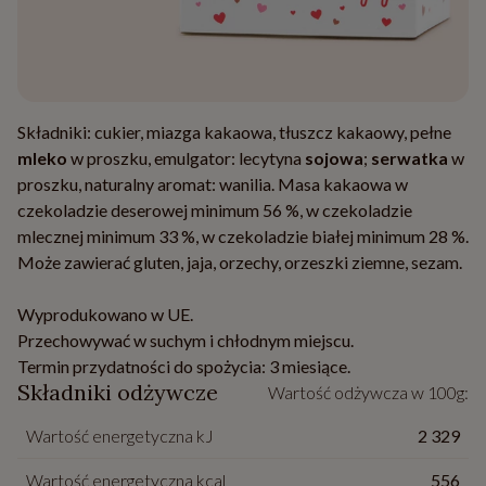
Składniki: cukier, miazga kakaowa, tłuszcz kakaowy, pełne
mleko
w proszku, emulgator: lecytyna
sojowa
;
serwatka
w
proszku, naturalny aromat: wanilia. Masa kakaowa w
czekoladzie deserowej minimum 56 %, w czekoladzie
mlecznej minimum 33 %, w czekoladzie białej minimum 28 %.
Może zawierać gluten, jaja, orzechy, orzeszki ziemne, sezam.
Wyprodukowano w UE.
Przechowywać w suchym i chłodnym miejscu.
Termin przydatności do spożycia: 3 miesiące.
Składniki odżywcze
Wartość odżywcza w 100g:
Wartość energetyczna kJ
2 329
Wartość energetyczna kcal
556