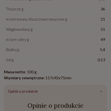
Tłuszcze g
36
w tym kwasy tłuszczowe nasycone g
21
Węglowodany g
51
w tym cukry g
49
Białka g
5,4
Sól g
0,13
Masa netto
: 100 g
Wymiary zewnętrzne:
117x92x71mm
Opinie o produkcie
Opinie o produkcie