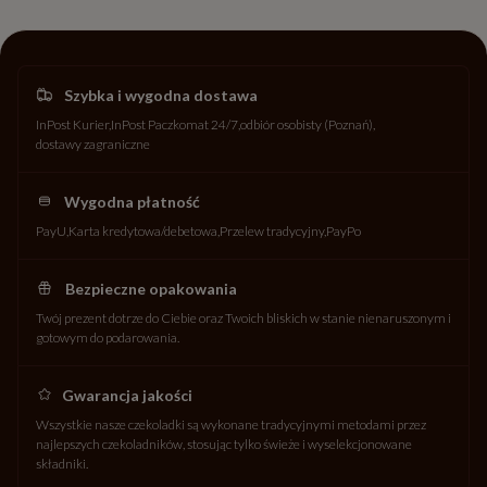
Szybka i wygodna dostawa
InPost Kurier
InPost Paczkomat 24/7
odbiór osobisty (Poznań)
dostawy zagraniczne
Wygodna płatność
PayU
Karta kredytowa/debetowa
Przelew tradycyjny
PayPo
Bezpieczne opakowania
Twój prezent dotrze do Ciebie oraz Twoich bliskich w stanie nienaruszonym i
gotowym do podarowania.
Gwarancja jakości
Wszystkie nasze czekoladki są wykonane tradycyjnymi metodami przez
najlepszych czekoladników, stosując tylko świeże i wyselekcjonowane
składniki.