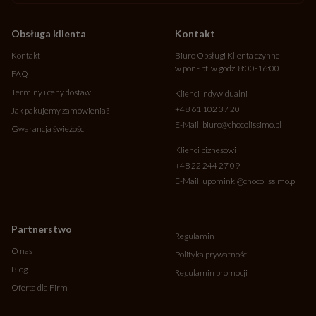
Obsługa klienta
Kontakt
Kontakt
Biuro Obsługi Klienta czynne
w pon.- pt. w godz. 8:00-16:00
FAQ
Terminy i ceny dostaw
Klienci indywidualni
+48 61 102 37 20
Jak pakujemy zamówienia?
E-Mail:
biuro@chocolissimo.pl
Gwarancja świeżości
Klienci biznesowi
+48 22 244 27 09
E-Mail:
upominki@chocolissimo.pl
Partnerstwo
Regulamin
O nas
Polityka prywatności
Blog
Regulamin promocji
Oferta dla Firm