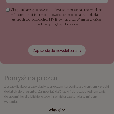
Chcę zapisać się do newslettera i wyrażam zgodę na przesyłanie na
mój adres e-mail informacji o nowościach, promocjach, produktach i
usługach pochodzących od MM Brown sp. z.o.o. Wiem, że w każdej
chwili będę mógł wycofać zgodę.
Zapisz się do newslettera
Pomysł na prezent
Zestaw lizaków z czekolady w uroczym kartoniku z okienkiem - słodki
dodatek do prezentu. Zamów już dziś lizaki i dołącz po jednym z nich
do upominku dla bliskiej osoby! Belgijska czekolada w miłosnym
wydaniu.
więcej