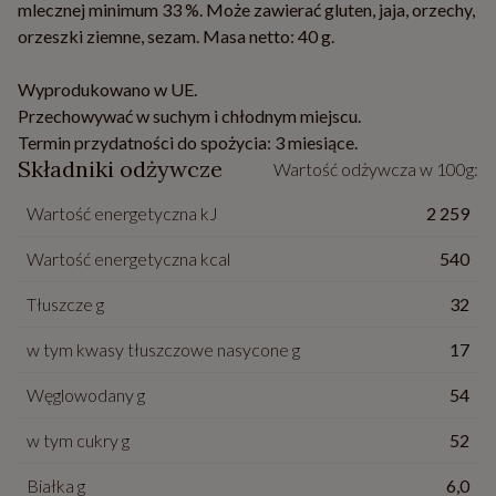
mlecznej minimum 33 %. Może zawierać gluten, jaja, orzechy,
orzeszki ziemne, sezam. Masa netto: 40 g.
Wyprodukowano w UE.
Przechowywać w suchym i chłodnym miejscu.
Termin przydatności do spożycia: 3 miesiące.
Składniki odżywcze
Wartość odżywcza w 100g:
Wartość energetyczna kJ
2 259
Wartość energetyczna kcal
540
Tłuszcze g
32
w tym kwasy tłuszczowe nasycone g
17
Węglowodany g
54
w tym cukry g
52
Białka g
6,0