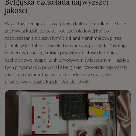
Belgijska czekolada najwyższej
jakości
W zestawie znajdziesz wyjątkową kolekcję słodkości, które
zachwycą każde dziecko – od czekoladowej kuli do
rozpuszczania z puszystymi piankami marshmallow, przez
pralinki w kształcie choinek i bałwanków, po figurki Mikołaja,
reniferów, uroczego misia i pingwinka. Całość dopełniają
czekoladowe neapolitanki z motywem świątecznym. Każdy z
tych przysmaków powstał z belgijskiej czekolady najwyższej
jakości, co gwarantuje nie tylko doskonały smak, ale i
prawdziwą radość z każdej słodkiej chwili.