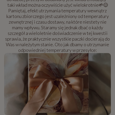
taki wkład można oczywiście użyć wielokrotnie🌱😊
Pamiętaj, efekt utrzymania temperatury wewnątrz
kartonu zbiorczego jest uzależniony od temperatury
zewnętrznej i czasu dostawy, na które niestety nie
mamy wpływu. Staramy się jednak dbać o każdy
szczegół a wieloletnie doświadczenie w tej kwestii
sprawia, że praktycznie wszystkie paczki docierają do
Was w należytym stanie. Oto jak dbamy o utrzymanie
odpowiedniej temperatury w przesyłce: