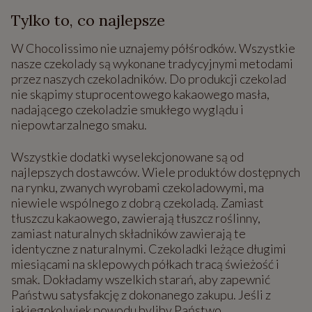
Tylko to, co najlepsze
W Chocolissimo nie uznajemy półśrodków. Wszystkie
nasze czekolady są wykonane tradycyjnymi metodami
przez naszych czekoladników. Do produkcji czekolad
nie skąpimy stuprocentowego kakaowego masła,
nadającego czekoladzie smukłego wyglądu i
niepowtarzalnego smaku.
Wszystkie dodatki wyselekcjonowane są od
najlepszych dostawców. Wiele produktów dostępnych
na rynku, zwanych wyrobami czekoladowymi, ma
niewiele wspólnego z dobrą czekoladą. Zamiast
tłuszczu kakaowego, zawierają tłuszcz roślinny,
zamiast naturalnych składników zawierają te
identyczne z naturalnymi. Czekoladki leżące długimi
miesiącami na sklepowych półkach tracą świeżość i
smak. Dokładamy wszelkich starań, aby zapewnić
Państwu satysfakcję z dokonanego zakupu. Jeśli z
jakiegokolwiek powodu byliby Państwo