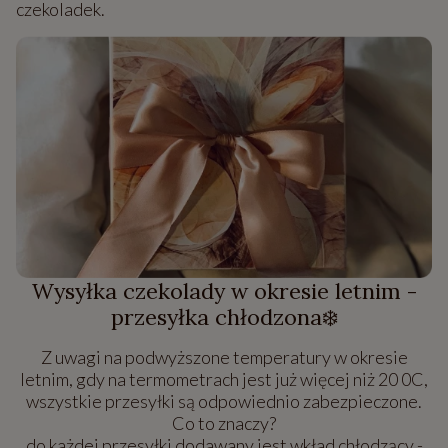
czekoladek.
Wysyłka czekolady w okresie letnim -
przesyłka chłodzona❄️
Z uwagi na podwyższone temperatury w okresie
letnim, gdy na termometrach jest już więcej niż 20 0C,
wszystkie przesyłki są odpowiednio zabezpieczone.
Co to znaczy?
do każdej przesyłki dodawany jest wkład chłodzący -