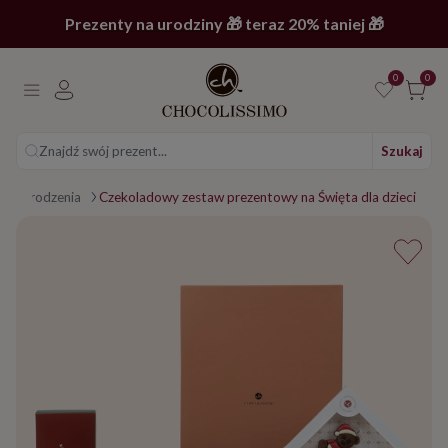
Prezenty na urodziny 🎁 teraz 20% taniej 🎁
0
0
Znajdź swój prezent...
Szukaj
go Narodzenia
Czekoladowy zestaw prezentowy na Święta dla dzieci