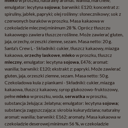
mleko
w proszku, naturalny aromat: wanilia, marchew;
emulgator: lecytyna
sojowa
; barwniki: E120; koncentrat z:
spiruliny, jabłek, papryki; olej roślinny: słonecznikowy; sok z
czerwonych buraków w proszku. Masa kakaowa w
czekoladzie mlecznej minimum 28 %. Oprócz tłuszczu
kakaowego zawiera tłuszcze roślinne. Może zawierać gluten,
jaja, orzechy, orzeszki ziemne, sezam. Masa netto: 20 g.
Santa's Crew L - Składniki: cukier, tłuszcz kakaowy, miazga
kakaowa,
orzechy laskowe
,
mleko
w proszku, tłuszcz
mleczny
, emulgator: lecytyna
sojowa
, E476; aromat:
wanilia; barwniki: E120; ekstrakt z: papryki. Może zawierać
gluten, jaja, orzeszki ziemne, sezam. Masa netto: 50 g.
Czekoladowa kula z piankami - Składniki: cukier, miazga
kakaowa, tłuszcz kakaowy, syrop glukozowo-fruktozowy,
pełne
mleko
w proszku, woda,
serwatka
w proszku,
substancja żelująca: żelatyna; emulgator: lecytyna
sojowa
;
substancja zagęszczająca: skrobia kukurydziana; naturalny
aromat: wanilia; barwniki: E162; aromaty. Masa kakaowa w
czekoladzie deserowej minimum 56 %, w czekoladzie