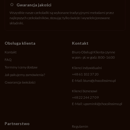
Gwarancja jakości
Wszystkie nasze czekoladki są wykonane tradycyjnymi metodami przez
najlepszych czekoladników, stosując tylko świeże i wyselekcjonowane
składniki.
Obsługa klienta
Kontakt
Kontakt
Biuro Obsługi Klienta czynne
w pon.- pt. w godz. 8:00-16:00
FAQ
Terminy i ceny dostaw
Klienci indywidualni
+48 61 102 37 20
Jak pakujemy zamówienia?
E-Mail:
biuro@chocolissimo.pl
Gwarancja świeżości
Klienci biznesowi
+48 22 244 27 09
E-Mail:
upominki@chocolissimo.pl
Partnerstwo
Regulamin