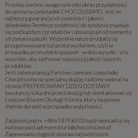
Prosimy zwrócić uwagę na krótki okres przydatności
do spożycia czekoladek CHOCOLISSIMO. Jest on
najlepszą gwarancją ich świeżości i jakości
składników.Termin przydatności do spożycia znajduje
się pod każdym z produktów i obowiązuje od momentu
otrzymania paczki. Wszystkie nasze produkty są
przygotowywane tuż przed wysłaniem, czyli w
przypadku przesyłek krajowych - w dniu wysyłki - a to
wszystko, aby zachować najwyższą jakość naszych
produktów.
Jeśli zatem planują Państwo zamówić czekoladki
Chocolissimo na specjalną okazję, radzimy wybrać na
stronie PREFEROWANY DZIEŃ DOSTAWY
(wystarczy kilka dni przed okazją) lub skontaktować się
z naszym Biurem Obsługi Klienta, który na pewno
chętnie doradzi w przypadku wątpliwości.
Zadzwoń pod nr +48 61 879 83 03 bądź skontaktuj się
mailowo pod adresem biuro@chocolissimo.pl
Zapewniamy ciągłość dostaw najświeższych