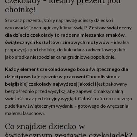
czekolady - idealny prezent pod
choinkę!
Szukasz prezentu, który naprawdę ucieszy dziecko i
wprowadzi je w magiczny klimat świąt?
Zestaw świąteczny
dla dzieci z czekolady to radosna mieszanka smaków,
świątecznych kształtów i zimowych motywów
– idealna
propozycja pod choinkę, do
kalendarza adwentowego
lub
jako słodka niespodzianka na grudniowe popołudnie.
Każdy element czekoladowego boxa świątecznego dla
dzieci powstaje ręcznie w pracowni Chocolissimo z
belgijskiej czekolady najwyższej jakości
i jest pakowany
bezpośrednio przed wysyłką, aby zapewnić maksymalną
świeżość oraz perfekcyjny wygląd. Całość trafia do uroczego
pudełka w świątecznym wydaniu – gotowego do wręczenia
małemu łasuchowi.
Co znajdzie dziecko w
świątecznym zestawie czekoladek?