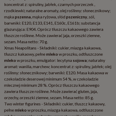
koncentrat z: spiruliny, jabłek, czarnych porzeczek ,
rzodkiewki; naturalne aromaty, olej roślinny: słonecznikowy;
mąka
pszenna
, mąka ryżowa, słód
pszeniczny
, sól,
barwniki: E120, E133, E141, E160c, E161b; substancja
glazurująca: E904. Oprócz tłuszczu kakaowego zawiera
tłuszcze roślinne. Może zawierać jaja, orzeszki ziemne,
sezam. Masa netto: 70 g.
Xmas Neapolitans - Składniki: cukier, miazga kakaowa,
tłuszcz kakaowy, pełne
mleko
w proszku, odtłuszczone
mleko
w proszku, emulgator: lecytyna
sojowa
; naturalny
aromat: wanilia, marchew; koncentrat z: spiruliny, jabłek; olej
roślinny: słonecznikowy; barwniki: E120. Masa kakaowa w
czekoladzie deserowej minimum 54 %, w czekoladzie
mlecznej minimum 28 %. Oprócz tłuszczu kakaowego
zawiera tłuszcze roślinne. Może zawierać gluten, jaja,
orzechy, orzeszki ziemne, sezam. Masa netto: 85 g.
Two winter figurines - Składniki: cukier, tłuszcz kakaowy,
pełne
mleko
w proszku, miazga kakaowa, odtłuszczone