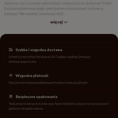
dzieciom czas i uczynią nadchodzące święta jeszcze słodszymi. Pełne
Bożonarodzeniowej magii czekoladowe niespodzianki zachwycą
każdego! Nie zwlekaj i zamów już dziś!
więcej
Szybka i wygodna dostawa
InPost Kurier
InPost Paczkomat 24/7
odbiór osobisty (Poznań)
dostawy zagraniczne
Wygodna płatność
PayU
Karta kredytowa/debetowa
Przelew tradycyjny
PayPo
Bezpieczne opakowania
Twój prezent dotrze do Ciebie oraz Twoich bliskich w stanie nienaruszonym i
gotowym do podarowania.