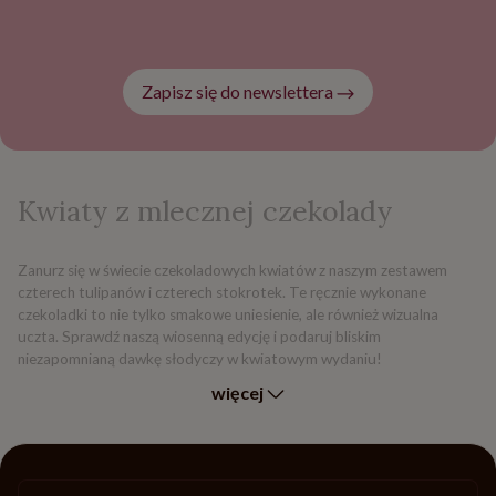
Zapisz się do newslettera
Kwiaty z mlecznej czekolady
Zanurz się w świecie czekoladowych kwiatów z naszym zestawem
czterech tulipanów i czterech stokrotek. Te ręcznie wykonane
czekoladki to nie tylko smakowe uniesienie, ale również wizualna
uczta. Sprawdź naszą wiosenną edycję i podaruj bliskim
niezapomnianą dawkę słodyczy w kwiatowym wydaniu!
więcej