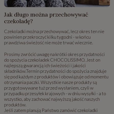
Jak długo można przechowywać
czekoladę?
Czekoladki można przechowywać, lecz okres ten nie
powinien przekroczyć kilku tygodni - w końcu
prawdziwa świeżość nie może trwać wiecznie.
Prosimy zwrócić uwagę na krótki okres przydatności
do spożycia czekoladek CHOCOLISSIMO. Jest on
najlepszą gwarancją ich świeżości i jakości
składników.Termin przydatności do spożycia znajduje
się pod każdym z produktów i obowiązuje od momentu
otrzymania paczki. Wszystkie nasze produkty są
przygotowywane tuż przed wysłaniem, czyli w
przypadku przesyłek krajowych - w dniu wysyłki - a to
wszystko, aby zachować najwyższą jakość naszych
produktów.
Jeśli zatem planują Państwo zamówić czekoladki