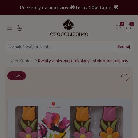
Prezenty na urodziny 🎁 teraz 20% taniej 🎁
0
0
Znajdź swój prezent...
Szukaj
ji
Dzień Kobiet
Kwiaty z mlecznej czekolady - stokrotki i tulipany
-20%