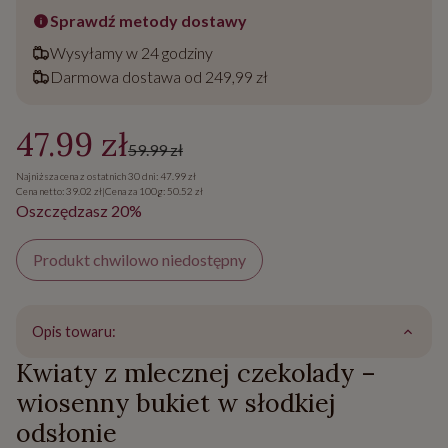
Sprawdź metody dostawy
Wysyłamy w 24 godziny
Darmowa dostawa od 249,99 zł
47.99 zł
59.99 zł
Najniższa cena z ostatnich 30 dni: 47.99 zł
Cena netto: 39.02 zł
|
Cena za 100g: 50.52 zł
Oszczędzasz 20%
Produkt chwilowo niedostępny
Opis towaru:
Kwiaty z mlecznej czekolady –
wiosenny bukiet w słodkiej
odsłonie