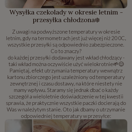
Wysyłka czekolady w okresie letnim -
przesyłka chłodzona❄️
Z uwagi na podwyższone temperatury w okresie
letnim, gdy na termometrach jest już więcej niż 20 0C,
wszystkie przesyłki są odpowiednio zabezpieczone.
Co to znaczy?
do każdej przesyłki dodawany jest wkład chłodzący -
taki wkład można oczywiście użyć wielokrotnie🌱😊
Pamiętaj, efekt utrzymania temperatury wewnątrz
kartonu zbiorczego jest uzależniony od temperatury
zewnętrznej i czasu dostawy, na które niestety nie
mamy wpływu. Staramy się jednak dbać o każdy
szczegół a wieloletnie doświadczenie w tej kwestii
sprawia, że praktycznie wszystkie paczki docierają do
Was w należytym stanie. Oto jak dbamy o utrzymanie
odpowiedniej temperatury w przesyłce: