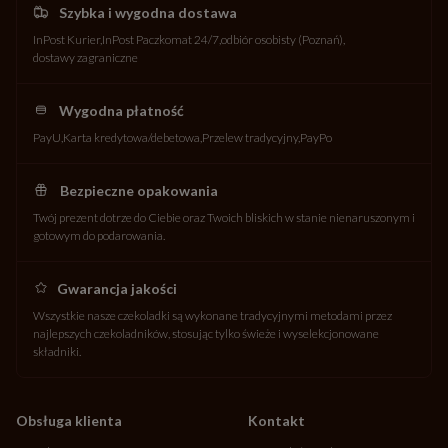
Szybka i wygodna dostawa
InPost Kurier
InPost Paczkomat 24/7
odbiór osobisty (Poznań)
dostawy zagraniczne
Wygodna płatność
PayU
Karta kredytowa/debetowa
Przelew tradycyjny
PayPo
Bezpieczne opakowania
Twój prezent dotrze do Ciebie oraz Twoich bliskich w stanie nienaruszonym i
gotowym do podarowania.
Gwarancja jakości
Wszystkie nasze czekoladki są wykonane tradycyjnymi metodami przez
najlepszych czekoladników, stosując tylko świeże i wyselekcjonowane
składniki.
Obsługa klienta
Kontakt