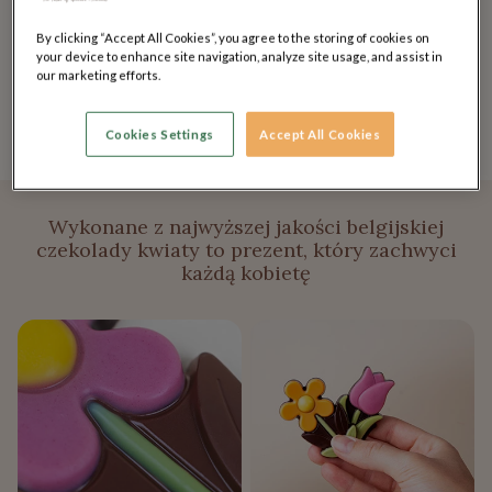
Elegancka oprawa
– zestaw zapakowany jest w
By clicking “Accept All Cookies”, you agree to the storing of cookies on
stylowe pudełko z okienkiem.
your device to enhance site navigation, analyze site usage, and assist in
our marketing efforts.
Kolory czekoladowych kwiatków dobierane są losowo
spośród aktualnie dostępnych wariantów.
Cookies Settings
Accept All Cookies
Wykonane z najwyższej jakości belgijskiej
czekolady kwiaty to prezent, który zachwyci
każdą kobietę