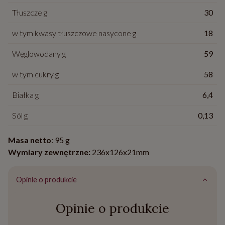
Tłuszcze g
30
w tym kwasy tłuszczowe nasycone g
18
Węglowodany g
59
w tym cukry g
58
Białka g
6,4
Sól g
0,13
Masa netto
: 95 g
Wymiary zewnętrzne:
236x126x21mm
Opinie o produkcie
Opinie o produkcie