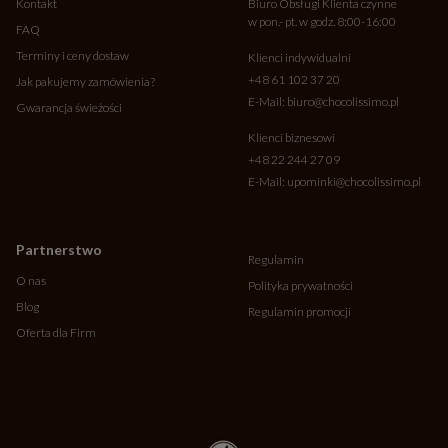
Kontakt
Biuro Obsługi Klienta czynne
w pon.- pt. w godz. 8:00-16:00
FAQ
Terminy i ceny dostaw
Klienci indywidualni
+48 61 102 37 20
Jak pakujemy zamówienia?
E-Mail:
biuro@chocolissimo.pl
Gwarancja świeżości
Klienci biznesowi
+48 22 244 27 09
E-Mail:
upominki@chocolissimo.pl
Partnerstwo
Regulamin
O nas
Polityka prywatności
Blog
Regulamin promocji
Oferta dla Firm