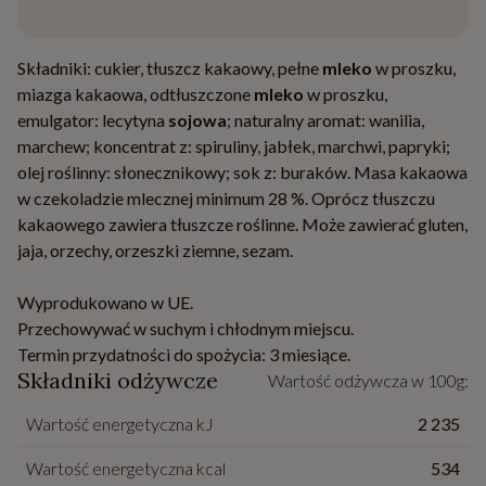
Składniki: cukier, tłuszcz kakaowy, pełne
mleko
w proszku,
miazga kakaowa, odtłuszczone
mleko
w proszku,
emulgator: lecytyna
sojowa
; naturalny aromat: wanilia,
marchew; koncentrat z: spiruliny, jabłek, marchwi, papryki;
olej roślinny: słonecznikowy; sok z: buraków. Masa kakaowa
w czekoladzie mlecznej minimum 28 %. Oprócz tłuszczu
kakaowego zawiera tłuszcze roślinne. Może zawierać gluten,
jaja, orzechy, orzeszki ziemne, sezam.
Wyprodukowano w UE.
Przechowywać w suchym i chłodnym miejscu.
Termin przydatności do spożycia: 3 miesiące.
Składniki odżywcze
Wartość odżywcza w 100g:
Wartość energetyczna kJ
2 235
Wartość energetyczna kcal
534