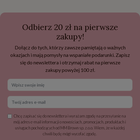
Odbierz 20 zł na pierwsze
zakupy!
Dołącz do tych, którzy zawsze pamiętają o ważnych
okazjach i mają pomysły na wspaniałe podarunki. Zapisz
się do newslettera i otrzymaj rabat na pierwsze
zakupy powyżej 100 zł.
Wpisz swoje imię
Twój adres e-mail
Chcę zapisać się do newslettera i wyrażam zgodę na przesyłanie na
mój adres e-mail informacji o nowościach, promocjach, produktach i
usługach pochodzących od MM Brown sp. z.o.o. Wiem, że w każdej
chwili będę mógł wycofać zgodę.