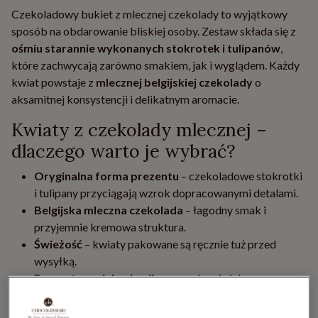
Czekoladowy bukiet z mlecznej czekolady to wyjątkowy
sposób na obdarowanie bliskiej osoby. Zestaw składa się z
ośmiu starannie wykonanych stokrotek i tulipanów
,
które zachwycają zarówno smakiem, jak i wyglądem. Każdy
kwiat powstaje z
mlecznej belgijskiej czekolady
o
aksamitnej konsystencji i delikatnym aromacie.
Kwiaty z czekolady mlecznej –
dlaczego warto je wybrać?
Oryginalna forma prezentu
– czekoladowe stokrotki
i tulipany przyciągają wzrok dopracowanymi detalami.
Belgijska mleczna czekolada
– łagodny smak i
przyjemnie kremowa struktura.
Świeżość
– kwiaty pakowane są ręcznie tuż przed
wysyłką.
Prezent na wiele okazji
– sprawdzą się jako
samodzielny upominek lub słodki dodatek do
większego prezentu.