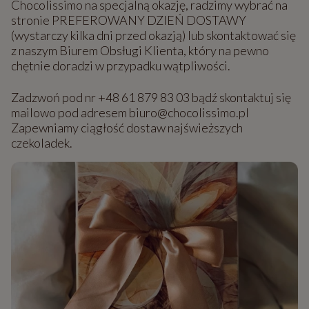
Chocolissimo na specjalną okazję, radzimy wybrać na
stronie PREFEROWANY DZIEŃ DOSTAWY
(wystarczy kilka dni przed okazją) lub skontaktować się
z naszym Biurem Obsługi Klienta, który na pewno
chętnie doradzi w przypadku wątpliwości.
Zadzwoń pod nr +48 61 879 83 03 bądź skontaktuj się
mailowo pod adresem biuro@chocolissimo.pl
Zapewniamy ciągłość dostaw najświeższych
czekoladek.