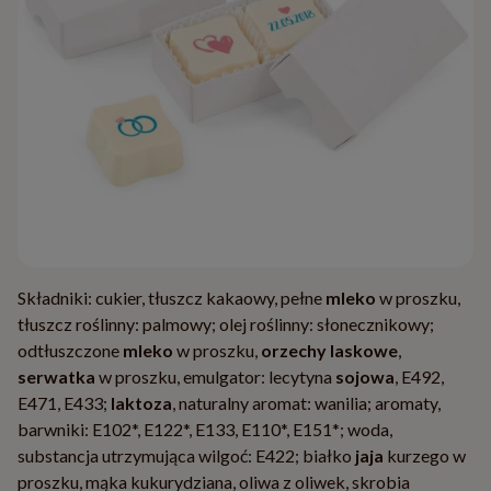
Składniki: cukier, tłuszcz kakaowy, pełne
mleko
w proszku,
tłuszcz roślinny: palmowy; olej roślinny: słonecznikowy;
odtłuszczone
mleko
w proszku,
orzechy laskowe
,
serwatka
w proszku, emulgator: lecytyna
sojowa
, E492,
E471, E433;
laktoza
, naturalny aromat: wanilia; aromaty,
barwniki: E102*, E122*, E133, E110*, E151*; woda,
substancja utrzymująca wilgoć: E422; białko
jaja
kurzego w
proszku, mąka kukurydziana, oliwa z oliwek, skrobia