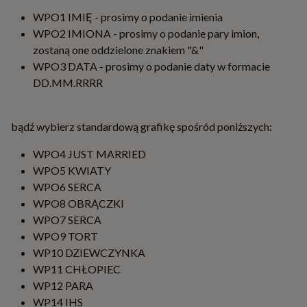
WPO1 IMIĘ - prosimy o podanie imienia
WPO2 IMIONA - prosimy o podanie pary imion,
zostaną one oddzielone znakiem "&"
WPO3 DATA - prosimy o podanie daty w formacie
DD.MM.RRRR
bądź wybierz standardową grafikę spośród poniższych:
WPO4 JUST MARRIED
WPO5 KWIATY
WPO6 SERCA
WPO8 OBRĄCZKI
WPO7 SERCA
WPO9 TORT
WP10 DZIEWCZYNKA
WP11 CHŁOPIEC
WP12 PARA
WP14 IHS