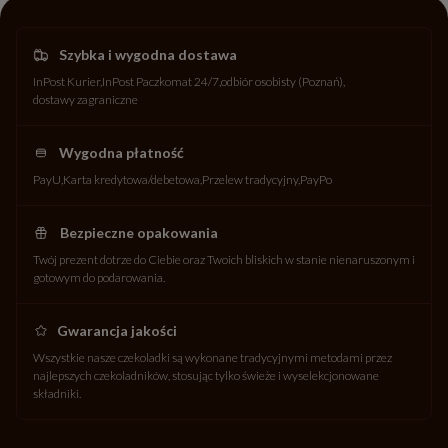
Szybka i wygodna dostawa
InPost Kurier
InPost Paczkomat 24/7
odbiór osobisty (Poznań)
dostawy zagraniczne
Wygodna płatność
PayU
Karta kredytowa/debetowa
Przelew tradycyjny
PayPo
Bezpieczne opakowania
Twój prezent dotrze do Ciebie oraz Twoich bliskich w stanie nienaruszonym i
gotowym do podarowania.
Gwarancja jakości
Wszystkie nasze czekoladki są wykonane tradycyjnymi metodami przez
najlepszych czekoladników, stosując tylko świeże i wyselekcjonowane
składniki.