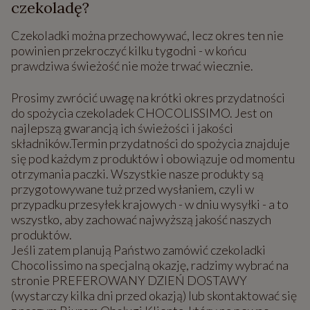
czekoladę?
Czekoladki można przechowywać, lecz okres ten nie
powinien przekroczyć kilku tygodni - w końcu
prawdziwa świeżość nie może trwać wiecznie.
Prosimy zwrócić uwagę na krótki okres przydatności
do spożycia czekoladek CHOCOLISSIMO. Jest on
najlepszą gwarancją ich świeżości i jakości
składników.Termin przydatności do spożycia znajduje
się pod każdym z produktów i obowiązuje od momentu
otrzymania paczki. Wszystkie nasze produkty są
przygotowywane tuż przed wysłaniem, czyli w
przypadku przesyłek krajowych - w dniu wysyłki - a to
wszystko, aby zachować najwyższą jakość naszych
produktów.
Jeśli zatem planują Państwo zamówić czekoladki
Chocolissimo na specjalną okazję, radzimy wybrać na
stronie PREFEROWANY DZIEŃ DOSTAWY
(wystarczy kilka dni przed okazją) lub skontaktować się