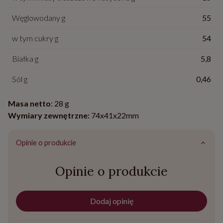
Węglowodany g
55
w tym cukry g
54
Białka g
5,8
Sól g
0,46
Masa netto
: 28 g
Wymiary zewnętrzne:
74x41x22mm
Opinie o produkcie
Opinie o produkcie
Dodaj opinię