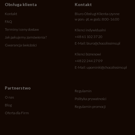
Obsługa klienta
Kontakt
Kontakt
Biuro Obsługi Klienta czynne
w pon.- pt. w godz. 8:00-16:00
FAQ
Terminy i ceny dostaw
Klienci indywidualni
+48 61 102 37 20
Jak pakujemy zamówienia?
E-Mail:
biuro@chocolissimo.pl
Gwarancja świeżości
Klienci biznesowi
+48 22 244 27 09
E-Mail:
upominki@chocolissimo.pl
Partnerstwo
Regulamin
O nas
Polityka prywatności
Blog
Regulamin promocji
Oferta dla Firm