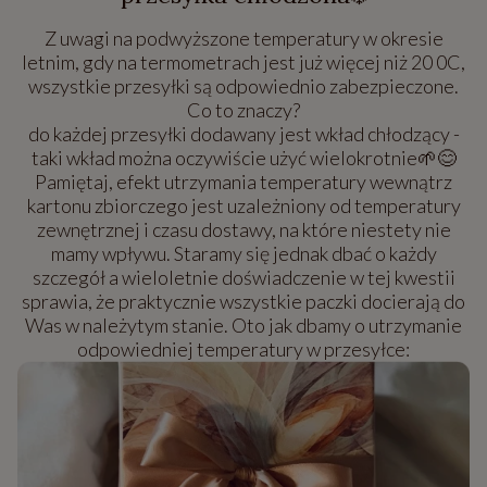
Z uwagi na podwyższone temperatury w okresie
letnim, gdy na termometrach jest już więcej niż 20 0C,
wszystkie przesyłki są odpowiednio zabezpieczone.
Co to znaczy?
do każdej przesyłki dodawany jest wkład chłodzący -
taki wkład można oczywiście użyć wielokrotnie🌱😊
Pamiętaj, efekt utrzymania temperatury wewnątrz
kartonu zbiorczego jest uzależniony od temperatury
zewnętrznej i czasu dostawy, na które niestety nie
mamy wpływu. Staramy się jednak dbać o każdy
szczegół a wieloletnie doświadczenie w tej kwestii
sprawia, że praktycznie wszystkie paczki docierają do
Was w należytym stanie. Oto jak dbamy o utrzymanie
odpowiedniej temperatury w przesyłce: