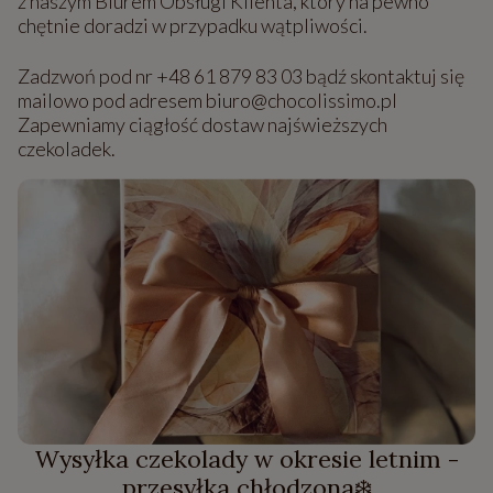
z naszym Biurem Obsługi Klienta, który na pewno
chętnie doradzi w przypadku wątpliwości.
Zadzwoń pod nr +48 61 879 83 03 bądź skontaktuj się
mailowo pod adresem biuro@chocolissimo.pl
Zapewniamy ciągłość dostaw najświeższych
czekoladek.
Wysyłka czekolady w okresie letnim -
przesyłka chłodzona❄️