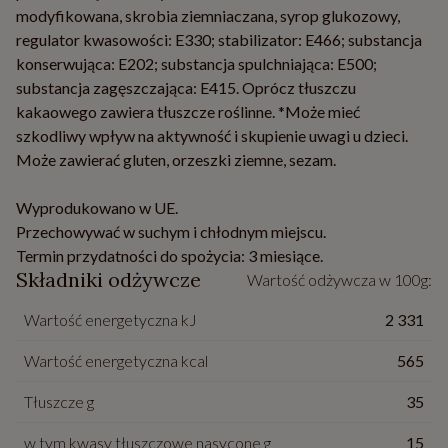
modyfikowana, skrobia ziemniaczana, syrop glukozowy,
regulator kwasowości: E330; stabilizator: E466; substancja
konserwująca: E202; substancja spulchniająca: E500;
substancja zagęszczająca: E415. Oprócz tłuszczu
kakaowego zawiera tłuszcze roślinne. *Może mieć
szkodliwy wpływ na aktywność i skupienie uwagi u dzieci.
Może zawierać gluten, orzeszki ziemne, sezam.
Wyprodukowano w UE.
Przechowywać w suchym i chłodnym miejscu.
Termin przydatności do spożycia: 3 miesiące.
Składniki odżywcze
Wartość odżywcza w 100g:
Wartość energetyczna kJ
2 331
Wartość energetyczna kcal
565
Tłuszcze g
35
w tym kwasy tłuszczowe nasycone g
15