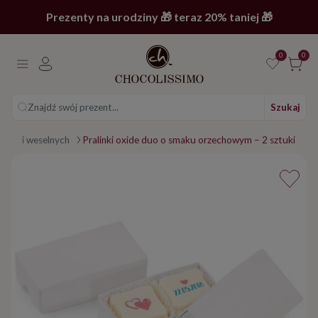
Prezenty na urodziny 🎁 teraz 20% taniej 🎁
0
0
Znajdź swój prezent...
Szukaj
 gości weselnych
Pralinki oxide duo o smaku orzechowym – 2 sztuki