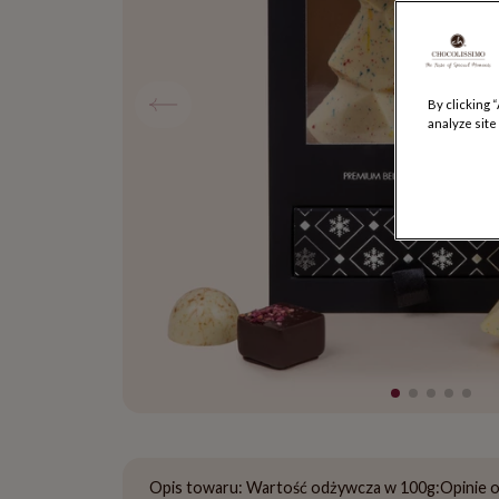
By clicking 
analyze site
Opis towaru:
Wartość odżywcza w 100g:
Opinie 