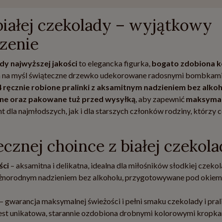
białej czekolady – wyjątkowy
zenie
ady najwyższej jakości
to elegancka figurka,
bogato zdobiona 
a na myśl świąteczne drzewko udekorowane radosnymi bombkam
4 ręcznie robione pralinki z aksamitnym nadzieniem bez alko
ne oraz pakowane tuż przed wysyłką
, aby zapewnić
maksyma
 dla najmłodszych, jak i dla starszych członków rodziny, którzy c
cznej choince z białej czekol
ści
– aksamitna i delikatna, idealna dla miłośników słodkiej czekol
 różnorodnym nadzieniem bez alkoholu, przygotowywane pod okiem
– gwarancja maksymalnej świeżości i pełni smaku czekolady i pral
jest unikatowa, starannie ozdobiona drobnymi kolorowymi kropka