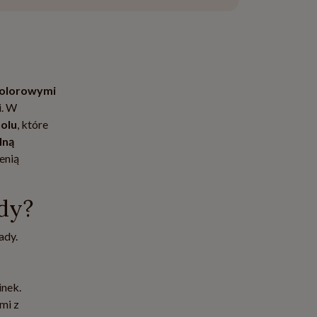
kolorowymi
i. W
holu
, które
lną
enią
ady?
ady.
inek.
mi z