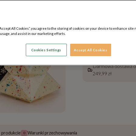
Preferowany dzień
dostawy
(sprawdź*)
“Accept All Cookies”, you agree to the storing of cookies on your device to enhance site 
 usage, and assist in our marketing efforts.
Sprawdź metody 
Cookies Settings
Accept All Cookies
Wysyłamy w 24 godz
Darmowa dostawa 
249,99 zł
o produkcie
Warunki przechowywania
0