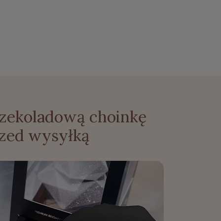
czekoladową choinkę
zed wysyłką