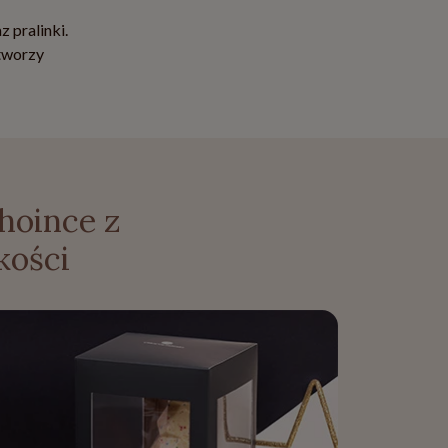
 pralinki.
 tworzy
hoince z
kości