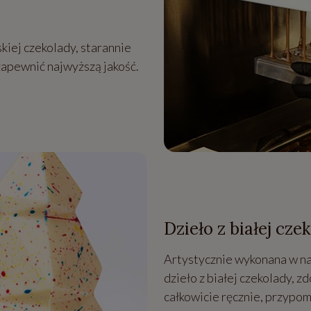
kiej czekolady, starannie
zapewnić najwyższą jakość.
Dzieło z białej cze
Artystycznie wykonana w na
dzieło z białej czekolady,
całkowicie ręcznie, przypo