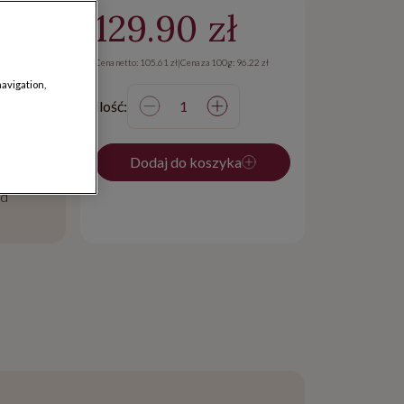
129.90 zł
Cena netto: 105.61 zł
|
Cena za 100g: 96.22 zł
navigation,
Ilość:
dostawy
Dodaj do koszyka
iny
od