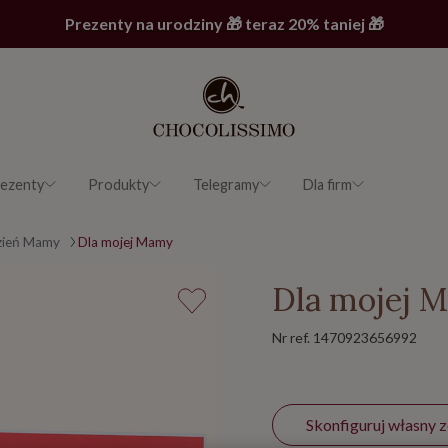
Prezenty na urodziny 🎁 teraz 20% taniej 🎁
ezenty
Produkty
Telegramy
Dla firm
zień Mamy
Dla mojej Mamy
Dla mojej 
Nr ref.
1470923656992
Skonfiguruj własny 