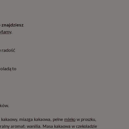
 znajdziesz
ń Mamy
.
 radość
koladą to
aków.
cz kakaowy, miazga kakaowa, pełne
mleko
w proszku,
uralny aromat: wanilia. Masa kakaowa w czekoladzie