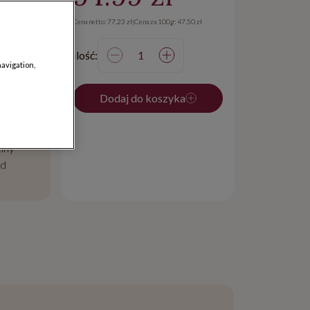
Cena netto: 77.23 zł
|
Cena za 100g: 47.50 zł
Ilość:
navigation,
Dodaj do koszyka
dostawy
iny
od