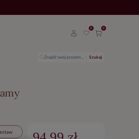
0
0
Znajdź swój prezent...
Szukaj
Mamy
zestaw
94.99 zł