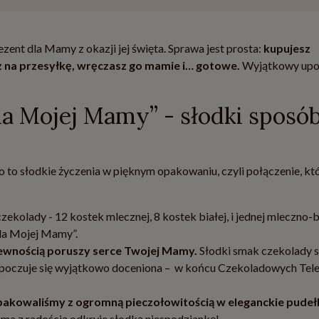
zent dla Mamy z okazji jej święta. Sprawa jest prosta:
kupujesz
 na przesyłkę, wręczasz go mamie i… gotowe.
Wyjątkowy upo
a Mojej Mamy” - słodki sposób
to słodkie życzenia w pięknym opakowaniu, czyli połączenie, któ
ekolady - 12 kostek mlecznej, 8 kostek białej, i jednej mleczno-bi
la Mojej Mamy”.
ewnością poruszy serce Twojej Mamy.
Słodki smak czekolady s
że poczuje się wyjątkowo doceniona – w końcu Czekoladowych Te
akowaliśmy z ogromną pieczołowitością w eleganckie pudeł
ma z radością odkryje słodką niespodziankę!