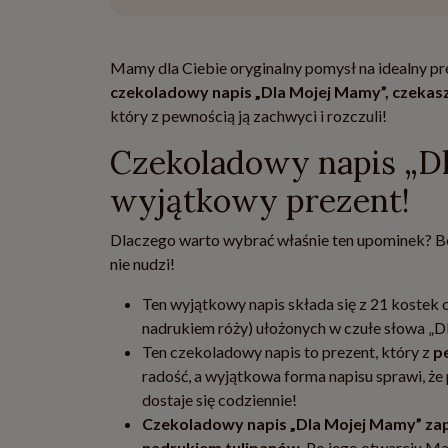
Mamy dla Ciebie oryginalny pomysł na idealny pre
czekoladowy napis „Dla Mojej Mamy”, czekasz
który z pewnością ją zachwyci i rozczuli!
Czekoladowy napis „Dl
wyjątkowy prezent!
Dlaczego warto wybrać właśnie ten upominek? Bo 
nie nudzi!
Ten wyjątkowy napis składa się z 21 kostek cz
nadrukiem róży) ułożonych w czułe słowa „D
Ten czekoladowy napis to prezent, który z
p
radość, a wyjątkowa forma napisu sprawi, 
dostaje się codziennie!
Czekoladowy napis „Dla Mojej Mamy” zap
nadrukiem tulipanów.
Po jego otwarciu Ma