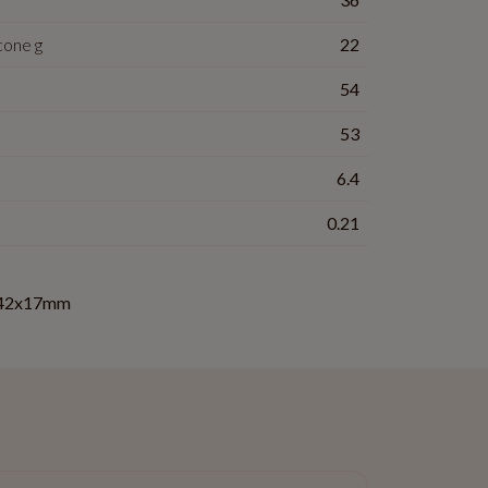
cone g
22
54
53
6.4
0.21
42x17mm