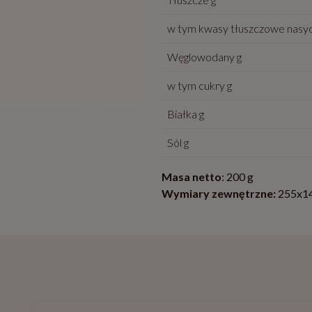
w tym kwasy tłuszczowe nasy
Węglowodany g
w tym cukry g
Białka g
Sól g
Masa netto
: 200 g
Wymiary zewnętrzne:
255x1