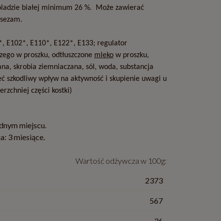
ladzie białej minimum 26 %. Może zawierać
 sezam.
*, E102*, E110*, E122*, E133; regulator
zego w proszku, odtłuszczone
mleko
w proszku,
ana, skrobia ziemniaczana, sól, woda, substancja
ć szkodliwy wpływ na aktywność i skupienie uwagi u
erzchniej części kostki)
dnym miejscu.
a: 3 miesiące.
Wartość odżywcza w 100g:
2373
567
36