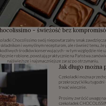
hocolissimo - świeżość bez kompromis
oladki Chocolissimo swój niepowtarzalny smak zawdzięczaj
kładnikom i wymyślnym recepturom, ale również temu, że 
zkodliwych środków konserwujących - w tym względzie nie 
ęcznie robione, powstają praktycznie na Państwa zamówie
najświeższe i najsmaczniejsze zaraz po otrzymaniu.
Jak długo można 
Czekoladki można przecho
przekroczyć kilku tygodni
trwać wiecznie.
Prosimy zwrócić uwagę na 
czekoladek CHOCOLISSIMO