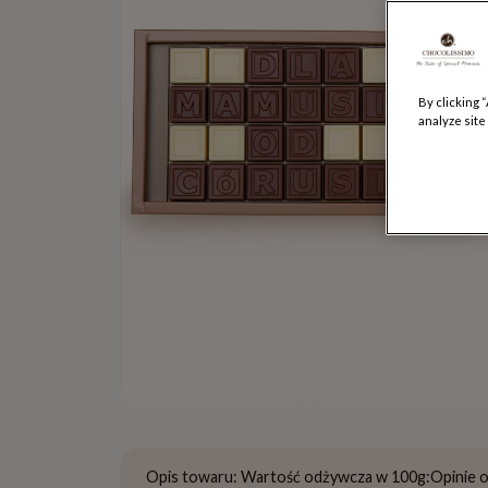
By clicking 
analyze site
Opis towaru:
Wartość odżywcza w 100g:
Opinie 