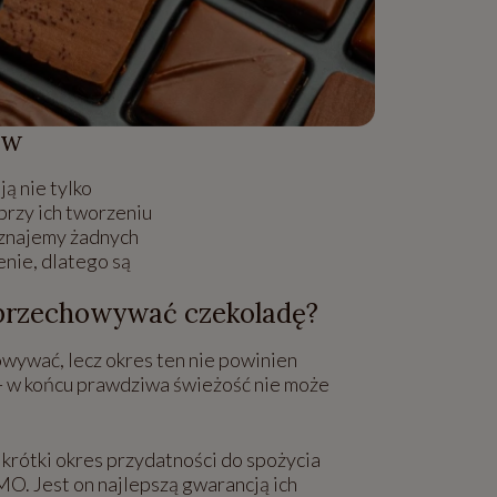
ów
ą nie tylko
przy ich tworzeniu
uznajemy żadnych
nie, dlatego są
przechowywać czekoladę?
wywać, lecz okres ten nie powinien
 - w końcu prawdziwa świeżość nie może
krótki okres przydatności do spożycia
. Jest on najlepszą gwarancją ich