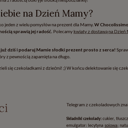
Ciebie na Dzień Mamy?
o jeden z wielu pomysłów na prezent dla Mamy.
W Chocolissimo
ością sprawią jej radość.
Polecamy
kwiaty z dostawą na Dzie
ż dziś i podaruj Mamie słodki prezent prosto z serca!
Spraw
tóry z pewnością zapamięta na długo.
eli się czekoladkami z dziećmi! ;) W końcu delektowanie się cze
ci
Telegram z czekoladowych zn
cukier, tłusz
Składniki czekolady:
emulgator: lecytyna
sojowa
; nat