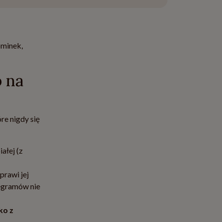
minek,
 na
re nigdy się
ałej (z
prawi jej
legramów nie
ko z