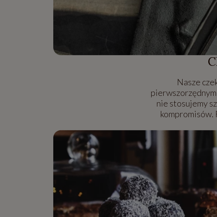
C
Nasze czek
pierwszorzędnym s
nie stosujemy s
kompromisów. R