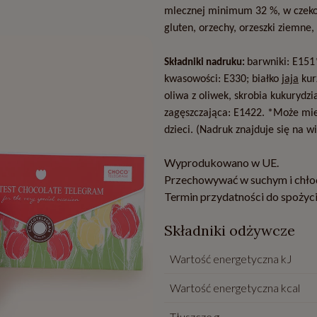
mlecznej minimum 32 %, w czeko
gluten, orzechy, orzeszki ziemne,
barwniki: E151
Składniki nadruku:
kwasowości: E330; białko
jaja
kur
oliwa z oliwek, skrobia kukurydzi
zagęszczająca: E1422. *Może mie
dzieci. (Nadruk znajduje się na wi
Wyprodukowano w UE.
Przechowywać w suchym i chło
Termin przydatności do spożyci
Składniki odżywcze
Wartość energetyczna kJ
Wartość energetyczna kcal
Tłuszcze g