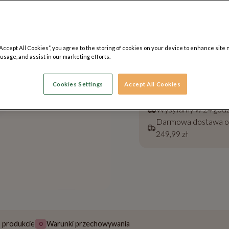
Preferowany dzień
dostawy
“Accept All Cookies”, you agree to the storing of cookies on your device to enhance site 
(sprawdź*)
 usage, and assist in our marketing efforts.
Cookies Settings
Accept All Cookies
Sprawdź metody 
Wysyłamy w 24 godz
Darmowa dostawa 
249,99 zł
o produkcie
Warunki przechowywania
0