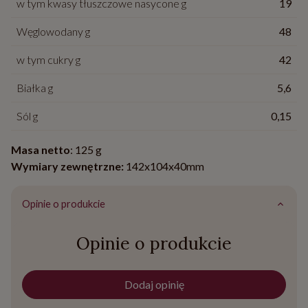
w tym kwasy tłuszczowe nasycone g
19
Węglowodany g
48
w tym cukry g
42
Białka g
5,6
Sól g
0,15
Masa netto
: 125 g
Wymiary zewnętrzne:
142x104x40mm
Opinie o produkcie
Opinie o produkcie
Dodaj opinię