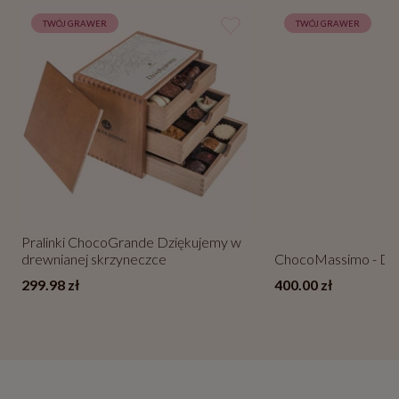
TWÓJ GRAWER
TWÓJ GRAWER
Pralinki ChocoGrande Dziękujemy w
drewnianej skrzyneczce
ChocoMassimo - Dz
299.98 zł
400.00 zł