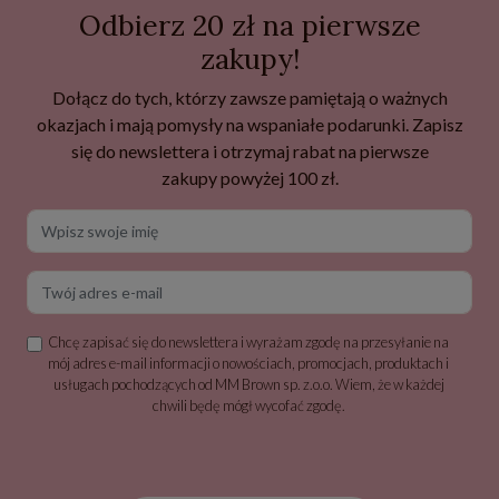
Odbierz 20 zł na pierwsze
zakupy!
Dołącz do tych, którzy zawsze pamiętają o ważnych
okazjach i mają pomysły na wspaniałe podarunki. Zapisz
się do newslettera i otrzymaj rabat na pierwsze
zakupy powyżej 100 zł.
Wpisz swoje imię
Twój adres e-mail
Chcę zapisać się do newslettera i wyrażam zgodę na przesyłanie na
mój adres e-mail informacji o nowościach, promocjach, produktach i
usługach pochodzących od MM Brown sp. z.o.o. Wiem, że w każdej
chwili będę mógł wycofać zgodę.