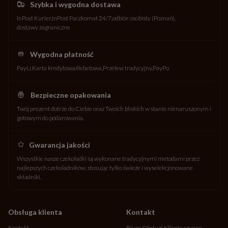
Szybka i wygodna dostawa
InPost Kurier
InPost Paczkomat 24/7
odbiór osobisty (Poznań)
dostawy zagraniczne
Wygodna płatność
PayU
Karta kredytowa/debetowa
Przelew tradycyjny
PayPo
Bezpieczne opakowania
Twój prezent dotrze do Ciebie oraz Twoich bliskich w stanie nienaruszonym i
gotowym do podarowania.
Gwarancja jakości
Wszystkie nasze czekoladki są wykonane tradycyjnymi metodami przez
najlepszych czekoladników, stosując tylko świeże i wyselekcjonowane
składniki.
Obsługa klienta
Kontakt
Kontakt
Biuro Obsługi Klienta czynne