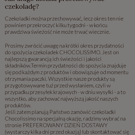
czekoladę?
Czekoladki można przechowywać, lecz okres ten nie
powinien przekroczyć kilku tygodni - w końcu
prawdziwa świeżość nie może trwać wiecznie.
Prosimy zwrócić uwagę na krótki okres przydatności
do spożycia czekoladek CHOCOLISSIMO. Jest on
najlepszą gwarancją ich świeżości i jakości
składników.Termin przydatności do spożycia znajduje
się pod każdym z produktów i obowiązuje od momentu
otrzymania paczki. Wszystkie nasze produkty są
przygotowywane tuż przed wysłaniem, czyli w
przypadku przesyłek krajowych - w dniu wysyłki - a to
wszystko, aby zachować najwyższą jakość naszych
produktów.
Jeśli zatem planują Państwo zamówić czekoladki
Chocolissimo na specjalną okazję, radzimy wybrać na
stronie PREFEROWANY DZIEŃ DOSTAWY
(wystarczy kilka dni przed okazją) lub skontaktować się