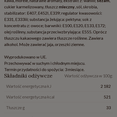
kawa, morele, naturalne aromaty, ekstrakt z: wanilii;
sezam
,
cukier karmelizowany, tłuszcz
mleczny
, sól, skrobia,
stabilizator: E407, E452I, E339; regulator kwasowości:
E331, E333iii; substancja żelująca: pektyna; sok z
koncentratu z: owoce; barwniki: E100, E120, E133, E172;
olej roślinny, substancja przeciwzbrylająca: E555. Oprócz
tłuszczu kakaowego zawiera tłuszcze roślinne. Zawiera
alkohol. Może zawierać jaja, orzeszki ziemne.
Wyprodukowano w UE.
Przechowywać w suchym i chłodnym miejscu.
Termin przydatności do spożycia: 3 miesiące.
Składniki odżywcze
Wartość odżywcza w 100g:
Wartość energetyczna kJ
2 182
Wartość energetyczna kcal
521
Tłuszcze g
33