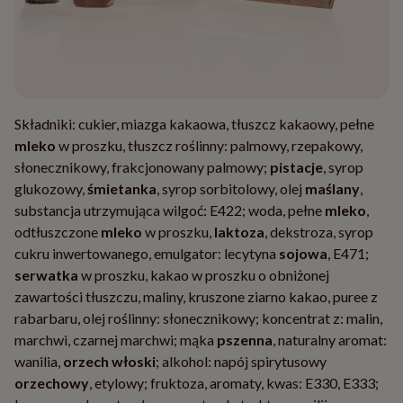
Składniki: cukier, miazga kakaowa, tłuszcz kakaowy, pełne
mleko
w proszku, tłuszcz roślinny: palmowy, rzepakowy,
słonecznikowy, frakcjonowany palmowy;
pistacje
, syrop
glukozowy,
śmietanka
, syrop sorbitolowy, olej
maślany
,
substancja utrzymująca wilgoć: E422; woda, pełne
mleko
,
odtłuszczone
mleko
w proszku,
laktoza
, dekstroza, syrop
cukru inwertowanego, emulgator: lecytyna
sojowa
, E471;
serwatka
w proszku, kakao w proszku o obniżonej
zawartości tłuszczu, maliny, kruszone ziarno kakao, puree z
rabarbaru, olej roślinny: słonecznikowy; koncentrat z: malin,
marchwi, czarnej marchwi; mąka
pszenna
, naturalny aromat:
wanilia,
orzech włoski
; alkohol: napój spirytusowy
orzechowy
, etylowy; fruktoza, aromaty, kwas: E330, E333;