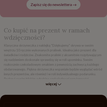
Zapisz się do newslettera
Co kupić na prezent w ramach
wdzięczności?
Klasyczna skrzyneczka z naklejką "Dziękujemy" skrywa w swoim
wnętrzu 10 ręcznie wykonanych pralinek. Idealna jako prezent dla
świadków i rodziców. Znakomite pralinki z aksamitnie rozpływającym
się nadzieniem doskonale sprawdzą się w roli upominku. Swoim
rozkosznie czekoladowym smakiem z pewnością zachwycą każdego
obdarowanego. Piękna skrzyneczka wspaniale będzie wyglądać wśród
innych prezentów, ale również i w roli indywidualnego podarunku.
Podaruj swoim bliskim odrobinę czekoladowej przyjemności.
więcej