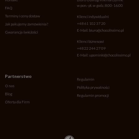
w pon.- pt. w godz. 8:00-16:00
FAQ
Terminy i ceny dostaw
Klienci indywidualni
+48 61 102 37 20
Jak pakujemy zamówienia?
E-Mail:
biuro@chocolissimo.pl
Gwarancja świeżości
Klienci biznesowi
+48 22 244 27 09
E-Mail:
upominki@chocolissimo.pl
Partnerstwo
Regulamin
O nas
Polityka prywatności
Blog
Regulamin promocji
Oferta dla Firm