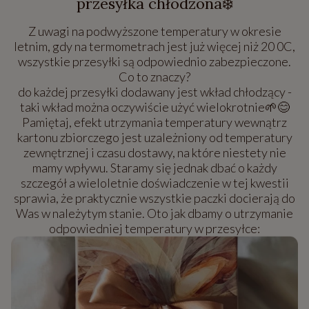
przesyłka chłodzona❄️
Z uwagi na podwyższone temperatury w okresie
letnim, gdy na termometrach jest już więcej niż 20 0C,
wszystkie przesyłki są odpowiednio zabezpieczone.
Co to znaczy?
do każdej przesyłki dodawany jest wkład chłodzący -
taki wkład można oczywiście użyć wielokrotnie🌱😊
Pamiętaj, efekt utrzymania temperatury wewnątrz
kartonu zbiorczego jest uzależniony od temperatury
zewnętrznej i czasu dostawy, na które niestety nie
mamy wpływu. Staramy się jednak dbać o każdy
szczegół a wieloletnie doświadczenie w tej kwestii
sprawia, że praktycznie wszystkie paczki docierają do
Was w należytym stanie. Oto jak dbamy o utrzymanie
odpowiedniej temperatury w przesyłce: