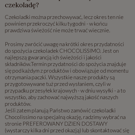
czekoladę?
Czekoladki można przechowywać, lecz okres ten nie
powinien przekroczyć kilku tygodni - w końcu
prawdziwa świeżość nie może trwać wiecznie.
Prosimy zwrócić uwagę na krótki okres przydatności
do spożycia czekoladek CHOCOLISSIMO. Jest on
najlepszą gwarancją ich świeżości i jakości
składników.Termin przydatności do spożycia znajduje
się pod każdym z produktów i obowiązuje od momentu
otrzymania paczki. Wszystkie nasze produkty są
przygotowywane tuż przed wysłaniem, czyli w
przypadku przesyłek krajowych - w dniu wysyłki - a to
wszystko, aby zachować najwyższą jakość naszych
produktów.
Jeśli zatem planują Państwo zamówić czekoladki
Chocolissimo na specjalną okazję, radzimy wybrać na
stronie PREFEROWANY DZIEŃ DOSTAWY
(wystarczy kilka dni przed okazją) lub skontaktować się