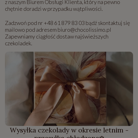
z naszym Biurem Obsługi Klienta, który na pewno
chętnie doradzi w przypadku wątpliwości.
Zadzwoń pod nr +48 61 879 83 03 bądź skontaktuj się
mailowo pod adresem biuro@chocolissimo.pl
Zapewniamy ciągłość dostaw najświeższych
czekoladek.
Wysyłka czekolady w okresie letnim -
przesyłka chłodzona❄️