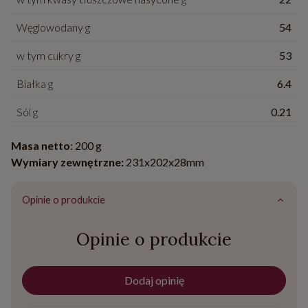
Węglowodany g
54
w tym cukry g
53
Białka g
6.4
Sól g
0.21
Masa netto
: 200 g
Wymiary zewnętrzne:
231x202x28mm
Opinie o produkcie
Opinie o produkcie
Dodaj opinię