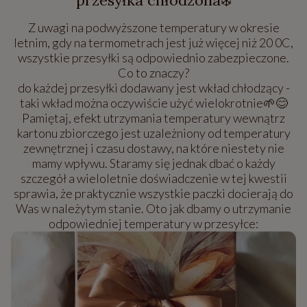
Z uwagi na podwyższone temperatury w okresie
letnim, gdy na termometrach jest już więcej niż 20 0C,
wszystkie przesyłki są odpowiednio zabezpieczone.
Co to znaczy?
do każdej przesyłki dodawany jest wkład chłodzący -
taki wkład można oczywiście użyć wielokrotnie🌱😊
Pamiętaj, efekt utrzymania temperatury wewnątrz
kartonu zbiorczego jest uzależniony od temperatury
zewnętrznej i czasu dostawy, na które niestety nie
mamy wpływu. Staramy się jednak dbać o każdy
szczegół a wieloletnie doświadczenie w tej kwestii
sprawia, że praktycznie wszystkie paczki docierają do
Was w należytym stanie. Oto jak dbamy o utrzymanie
odpowiedniej temperatury w przesyłce: