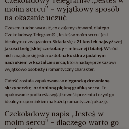
Czekoladowy Telegram® „Jesteś w
moim sercu” – wyjątkowy sposób
na okazanie uczuć
Czasem trudno wyrazić, co czujemy słowami, dlatego
Czekoladowy Telegram® „Jesteś w moim sercu” jest
idealnym rozwiązaniem. Składa się z
21 kostek najwyższej
jakości belgijskiej czekolady – mlecznej i białej.
Wśród
nich znajduje się jedna ozdobna
kostka z jadalnym
nadrukiem w kształcie serca
, która nadaje przekazowi
wyjątkowo osobisty i romantyczny charakter.
Całość została zapakowana w
elegancką drewnianą
skrzyneczkę, ozdobioną piękną grafiką serca.
To
opakowanie podkreśla wyjątkowość prezentu i czyni go
idealnym upominkiem na każdą romantyczną okazję.
Czekoladowy napis „Jesteś w
moim sercu” – dlaczego warto go