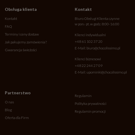
Obsługa klienta
Kontakt
Kontakt
Biuro Obsługi Klienta czynne
w pon.- pt. w godz. 8:00-16:00
FAQ
Terminy i ceny dostaw
Klienci indywidualni
+48 61 102 37 20
Jak pakujemy zamówienia?
E-Mail:
biuro@chocolissimo.pl
Gwarancja świeżości
Klienci biznesowi
+48 22 244 27 09
E-Mail:
upominki@chocolissimo.pl
Partnerstwo
Regulamin
O nas
Polityka prywatności
Blog
Regulamin promocji
Oferta dla Firm