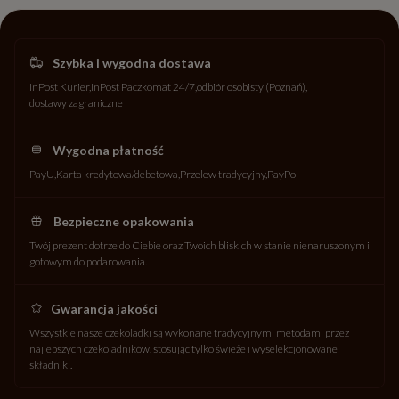
Szybka i wygodna dostawa
InPost Kurier
InPost Paczkomat 24/7
odbiór osobisty (Poznań)
dostawy zagraniczne
Wygodna płatność
PayU
Karta kredytowa/debetowa
Przelew tradycyjny
PayPo
Bezpieczne opakowania
Twój prezent dotrze do Ciebie oraz Twoich bliskich w stanie nienaruszonym i
gotowym do podarowania.
Gwarancja jakości
Wszystkie nasze czekoladki są wykonane tradycyjnymi metodami przez
najlepszych czekoladników, stosując tylko świeże i wyselekcjonowane
składniki.