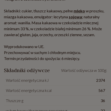
Składniki: cukier, tłuszcz kakaowy, pełne
mleko
w proszku,
miazga kakaowa, emulgator: lecytyna
sojowa
; naturalny
aromat: wanilia. Masa kakaowa w czekoladzie mlecznej
minimum 33 %, w czekoladzie białej minimum 26 %. Może
zawierać gluten, jaja, orzechy, orzeszki ziemne, sezam.
Wyprodukowano w UE.
Przechowywać w suchym i chłodnym miejscu.
Termin przydatności do spożycia: 6 miesięcy.
Składniki odżywcze
Wartość odżywcza w 100g:
Wartość energetyczna kJ
2374
Wartość energetyczna kcal
567
Tłuszcze g
36
w tym kwasy tłuszczowe nasycone g
22