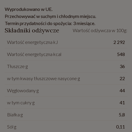
Wyprodukowano w UE.
Przechowywać w suchym i chłodnym miejscu.
Termin przydatności do spożycia: 3 miesiące.
Składniki odżywcze
Wartość odżywcza w 100g:
Wartość energetyczna kJ
2 292
Wartość energetyczna kcal
548
Tłuszcze g
36
w tym kwasy tłuszczowe nasycone g
22
Węglowodany g
44
w tym cukry g
41
Białka g
5,8
Sól g
0,11