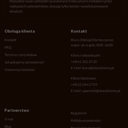
Wszystkie nasze czekoladki są wykonane tradycyjnymi metodami przez
najlepszych czekoladników, stosując tylko świeże i wyselekcjonowane
składniki.
Obsługa klienta
Kontakt
Kontakt
Biuro Obsługi Klienta czynne
w pon.- pt. w godz. 8:00-16:00
FAQ
Terminy i ceny dostaw
Klienci indywidualni
+48 61 102 37 20
Jak pakujemy zamówienia?
E-Mail:
biuro@chocolissimo.pl
Gwarancja świeżości
Klienci biznesowi
+48 22 244 27 09
E-Mail:
upominki@chocolissimo.pl
Partnerstwo
Regulamin
O nas
Polityka prywatności
Blog
Regulamin promocji