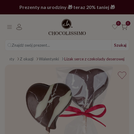
Prezenty na urodziny 🎁 teraz 20% taniej 🎁
0
0
Znajdź swój prezent...
Szukaj
ona główna
Prezenty
Z okazji
Walentynki
Lizak serce z czekolady deserowej