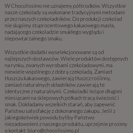
W Chocolissimo nie uznajemy półśrodków. Wszystkie
nasze czekolady są wykonane tradycyjnymi metodami
przez naszych czekoladników. Do produkcji czekolad
nie skąpimy stuprocentowego kakaowego masła,
nadającego czekoladzie smukłego wyglądu i
niepowtarzalnego smaku.
Wszystkie dodatki wyselekcjonowane są od
najlepszych dostawców. Wiele produktów dostępnych
na rynku, zwanych wyrobami czekoladowymi, ma
niewiele wspólnego z dobrą czekoladą. Zamiast
tłuszczu kakaowego, zawierają tłuszcz roślinny,
zamiast naturalnych składników zawierają te
identyczne z naturalnymi. Czekoladki leżące długimi
miesiącami na sklepowych półkach tracą świeżość i
smak. Dokładamy wszelkich starań, aby zapewnić
Państwu satysfakcję z dokonanego zakupu. Jeśli z
jakiegokolwiek powodu byliby Państwo
niezadowoleni z naszego produktu, uprzejmie prosimy
o kontakt: biuro@chocolissimo.pl