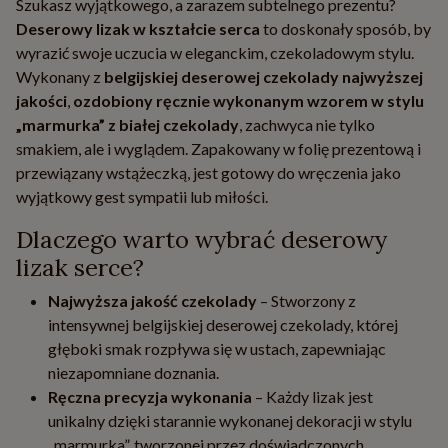
Szukasz wyjątkowego, a zarazem subtelnego prezentu?
Deserowy lizak w kształcie serca
to doskonały sposób, by
wyrazić swoje uczucia w eleganckim, czekoladowym stylu.
Wykonany z
belgijskiej deserowej czekolady najwyższej
jakości
,
ozdobiony ręcznie wykonanym wzorem w stylu
„marmurka” z białej czekolady
, zachwyca nie tylko
smakiem, ale i wyglądem. Zapakowany w folię prezentową i
przewiązany wstążeczką, jest gotowy do wręczenia jako
wyjątkowy gest sympatii lub miłości.
Dlaczego warto wybrać deserowy
lizak serce?
Najwyższa jakość czekolady
– Stworzony z
intensywnej belgijskiej deserowej czekolady, której
głęboki smak rozpływa się w ustach, zapewniając
niezapomniane doznania.
Ręczna precyzja wykonania
– Każdy lizak jest
unikalny dzięki starannie wykonanej dekoracji w stylu
„marmurka”, tworzonej przez doświadczonych