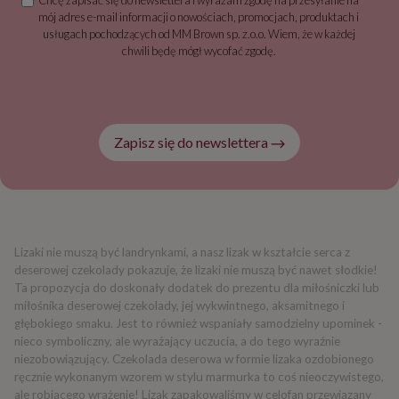
mój adres e-mail informacji o nowościach, promocjach, produktach i
usługach pochodzących od MM Brown sp. z.o.o. Wiem, że w każdej
chwili będę mógł wycofać zgodę.
Zapisz się do newslettera
Lizaki nie muszą być landrynkami, a nasz lizak w kształcie serca z
deserowej czekolady pokazuje, że lizaki nie muszą być nawet słodkie!
Ta propozycja do doskonały dodatek do prezentu dla miłośniczki lub
miłośnika deserowej czekolady, jej wykwintnego, aksamitnego i
głębokiego smaku. Jest to również wspaniały samodzielny upominek -
nieco symboliczny, ale wyrażający uczucia, a do tego wyraźnie
niezobowiązujący. Czekolada deserowa w formie lizaka ozdobionego
ręcznie wykonanym wzorem w stylu marmurka to coś nieoczywistego,
ale robiącego wrażenie! Lizak zapakowaliśmy w celofan przewiązany