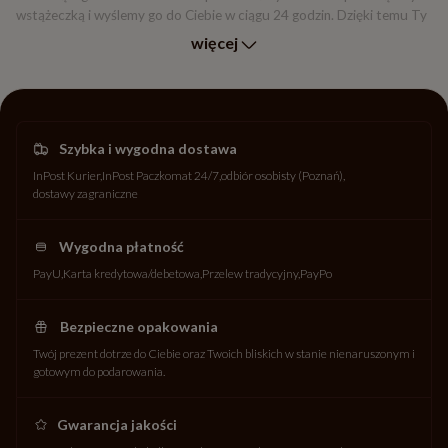
wstążeczką i wyślemy go do Ciebie w ciągu 24 godzin. Dzięki temu Ty
lub osoba, którą chcesz obdarować w ekspresowym tempie będzie
więcej
mogła doświadczyć głębi smaku najlepszej czekolady deserowej w
oryginalnej formie.
Szybka i wygodna dostawa
InPost Kurier
InPost Paczkomat 24/7
odbiór osobisty (Poznań)
dostawy zagraniczne
Wygodna płatność
PayU
Karta kredytowa/debetowa
Przelew tradycyjny
PayPo
Bezpieczne opakowania
Twój prezent dotrze do Ciebie oraz Twoich bliskich w stanie nienaruszonym i
gotowym do podarowania.
Gwarancja jakości