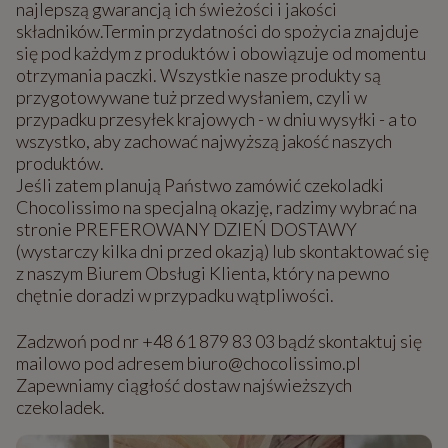
najlepszą gwarancją ich świeżości i jakości
składników.Termin przydatności do spożycia znajduje
się pod każdym z produktów i obowiązuje od momentu
otrzymania paczki. Wszystkie nasze produkty są
przygotowywane tuż przed wysłaniem, czyli w
przypadku przesyłek krajowych - w dniu wysyłki - a to
wszystko, aby zachować najwyższą jakość naszych
produktów.
Jeśli zatem planują Państwo zamówić czekoladki
Chocolissimo na specjalną okazję, radzimy wybrać na
stronie PREFEROWANY DZIEŃ DOSTAWY
(wystarczy kilka dni przed okazją) lub skontaktować się
z naszym Biurem Obsługi Klienta, który na pewno
chętnie doradzi w przypadku wątpliwości.
Zadzwoń pod nr +48 61 879 83 03 bądź skontaktuj się
mailowo pod adresem biuro@chocolissimo.pl
Zapewniamy ciągłość dostaw najświeższych
czekoladek.