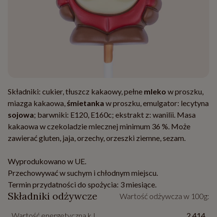
Składniki: cukier, tłuszcz kakaowy, pełne
mleko
w proszku,
miazga kakaowa,
śmietanka
w proszku, emulgator: lecytyna
sojowa
; barwniki: E120, E160c; ekstrakt z: wanilii. Masa
kakaowa w czekoladzie mlecznej minimum 36 %. Może
zawierać gluten, jaja, orzechy, orzeszki ziemne, sezam.
Wyprodukowano w UE.
Przechowywać w suchym i chłodnym miejscu.
Termin przydatności do spożycia: 3 miesiące.
Składniki odżywcze
Wartość odżywcza w 100g:
Wartość energetyczna kJ
2 414