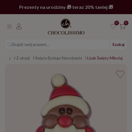
Prezenty na urodziny 🎁 teraz 20% taniej 🎁
0
0
Znajdź swój prezent...
Szukaj
a główna
ezenty
Z okazji
Święta Bożego Narodzenia
Lizak Święty Mikołaj