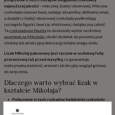
najwyższej jakości
– mlecznej, białej i deserowej. Mleczna
czekolada stanowi bazę, nadając aksamitny, delikatny smak,
a dodatki z białej i deserowej czekolady podkreślają
szczegóły figurki, tworząc efektowną i świąteczną całość.
Ta
czekoladowa figurka
to doskonały wybór na drobny
upominek na Mikołajki
, słodki dodatek do prezentu pod
choinkę lub atrakcyjną dekorację świątecznego stołu.
Lizak Mikołaj
pakowany jest ręcznie w ozdobną folię
prezentową tuż przed wysyłką
, co gwarantuje
maksymalną świeżość, aromat i atrakcyjny wygląd gotowy
do wręczenia.
Dlaczego warto wybrać lizak w
kształcie Mikołaja?
Połączenie trzech rodzajów belgijskiej czekolady
najwyższej jakości
– mleczna, biała i deserowa tworzą
wyjątkową kompozycję smaków i kolorów.