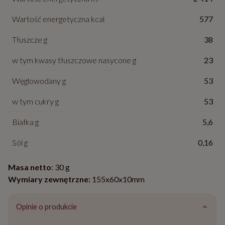
Wartość energetyczna kcal
577
Tłuszcze g
38
w tym kwasy tłuszczowe nasycone g
23
Węglowodany g
53
w tym cukry g
53
Białka g
5,6
Sól g
0,16
Masa netto
: 30 g
Wymiary zewnętrzne:
155x60x10mm
Opinie o produkcie