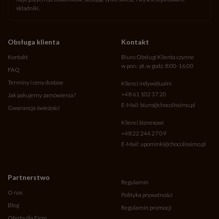
składniki.
Obsługa klienta
Kontakt
Kontakt
Biuro Obsługi Klienta czynne
w pon.- pt. w godz. 8:00-16:00
FAQ
Terminy i ceny dostaw
Klienci indywidualni
+48 61 102 37 20
Jak pakujemy zamówienia?
E-Mail:
biuro@chocolissimo.pl
Gwarancja świeżości
Klienci biznesowi
+48 22 244 27 09
E-Mail:
upominki@chocolissimo.pl
Partnerstwo
Regulamin
O nas
Polityka prywatności
Blog
Regulamin promocji
Oferta dla Firm