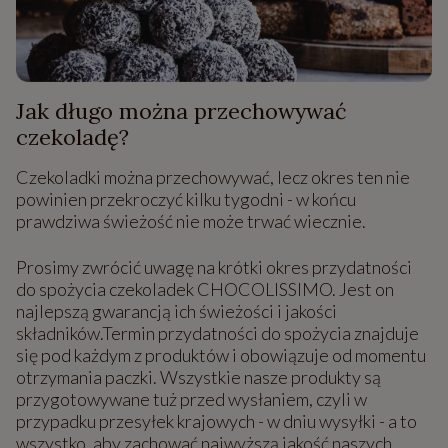
Jak długo można przechowywać
czekoladę?
Czekoladki można przechowywać, lecz okres ten nie
powinien przekroczyć kilku tygodni - w końcu
prawdziwa świeżość nie może trwać wiecznie.
Prosimy zwrócić uwagę na krótki okres przydatności
do spożycia czekoladek CHOCOLISSIMO. Jest on
najlepszą gwarancją ich świeżości i jakości
składników.Termin przydatności do spożycia znajduje
się pod każdym z produktów i obowiązuje od momentu
otrzymania paczki. Wszystkie nasze produkty są
przygotowywane tuż przed wysłaniem, czyli w
przypadku przesyłek krajowych - w dniu wysyłki - a to
wszystko, aby zachować najwyższą jakość naszych