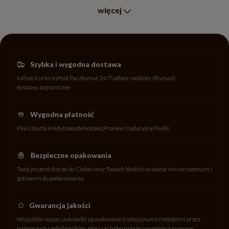
więcej
dziś!
Szybka i wygodna dostawa
InPost Kurier
InPost Paczkomat 24/7
odbiór osobisty (Poznań)
dostawy zagraniczne
Wygodna płatność
PayU
Karta kredytowa/debetowa
Przelew tradycyjny
PayPo
Bezpieczne opakowania
Twój prezent dotrze do Ciebie oraz Twoich bliskich w stanie nienaruszonym i
gotowym do podarowania.
Gwarancja jakości
Wszystkie nasze czekoladki są wykonane tradycyjnymi metodami przez
najlepszych czekoladników, stosując tylko świeże i wyselekcjonowane