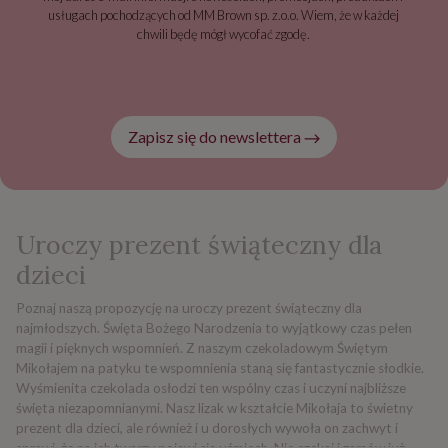
usługach pochodzących od MM Brown sp. z.o.o. Wiem, że w każdej
chwili będę mógł wycofać zgodę.
Zapisz się do newslettera
Uroczy prezent świąteczny dla
dzieci
Poznaj naszą propozycję na uroczy prezent świąteczny dla
najmłodszych. Święta Bożego Narodzenia to wyjątkowy czas pełen
magii i pięknych wspomnień. Z naszym czekoladowym Świętym
Mikołajem na patyku te wspomnienia staną się fantastycznie słodkie.
Wyśmienita czekolada osłodzi ten wspólny czas i uczyni najbliższe
święta niezapomnianymi. Nasz lizak w kształcie Mikołaja to świetny
prezent dla dzieci, ale również i u dorosłych wywoła on zachwyt i
sprawi, że na ich twarzy pojawi się uśmiech. Nie czekaj i zamów już