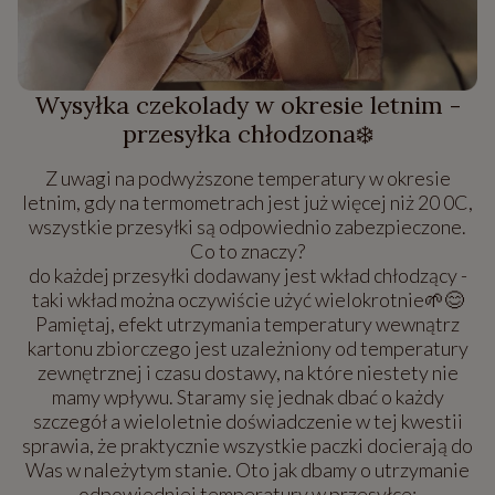
Wysyłka czekolady w okresie letnim -
przesyłka chłodzona❄️
Z uwagi na podwyższone temperatury w okresie
letnim, gdy na termometrach jest już więcej niż 20 0C,
wszystkie przesyłki są odpowiednio zabezpieczone.
Co to znaczy?
do każdej przesyłki dodawany jest wkład chłodzący -
taki wkład można oczywiście użyć wielokrotnie🌱😊
Pamiętaj, efekt utrzymania temperatury wewnątrz
kartonu zbiorczego jest uzależniony od temperatury
zewnętrznej i czasu dostawy, na które niestety nie
mamy wpływu. Staramy się jednak dbać o każdy
szczegół a wieloletnie doświadczenie w tej kwestii
sprawia, że praktycznie wszystkie paczki docierają do
Was w należytym stanie. Oto jak dbamy o utrzymanie
odpowiedniej temperatury w przesyłce: