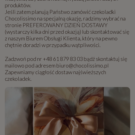
produktów.
Jeśli zatem planują Państwo zamówić czekoladki
Chocolissimo na specjalną okazję, radzimy wybrać na
stronie PREFEROWANY DZIEŃ DOSTAWY
(wystarczy kilka dni przed okazją) lub skontaktować się
z naszym Biurem Obsługi Klienta, który na pewno
chętnie doradzi w przypadku wątpliwości.
Zadzwoń pod nr +48 61 879 83 03 bądź skontaktuj się
mailowo pod adresem biuro@chocolissimo.pl
Zapewniamy ciągłość dostaw najświeższych
czekoladek.