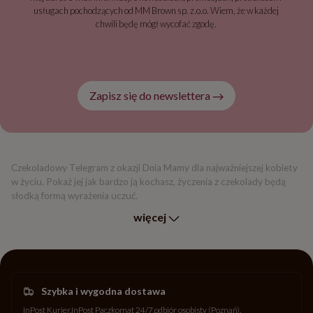
usługach pochodzących od MM Brown sp. z.o.o. Wiem, że w każdej
chwili będę mógł wycofać zgodę.
Zapisz się do newslettera
Czekoladowy Telegram z okazji Dnia Mamy dla najważniejszej kobiety
w życiu. Pokaż jej jak bardzo ją kochasz, życzenia z czekolady będą
słodką formą wyrażenia uczuć.
więcej
Szybka i wygodna dostawa
InPost Kurier
InPost Paczkomat 24/7
odbiór osobisty (Poznań)