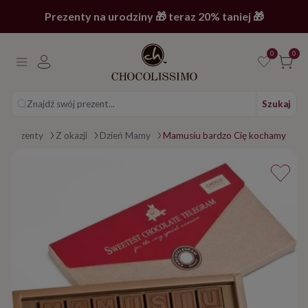
Prezenty na urodziny 🎁 teraz 20% taniej 🎁
0
0
Znajdź swój prezent...
Szukaj
trona główna
Prezenty
Z okazji
Dzień Mamy
Mamusiu bardzo Cię kochamy