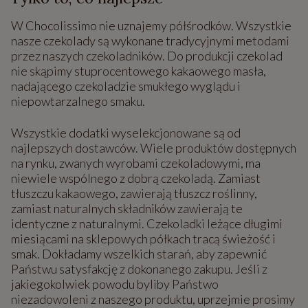
W Chocolissimo nie uznajemy półśrodków. Wszystkie
nasze czekolady są wykonane tradycyjnymi metodami
przez naszych czekoladników. Do produkcji czekolad
nie skąpimy stuprocentowego kakaowego masła,
nadającego czekoladzie smukłego wyglądu i
niepowtarzalnego smaku.
Wszystkie dodatki wyselekcjonowane są od
najlepszych dostawców. Wiele produktów dostępnych
na rynku, zwanych wyrobami czekoladowymi, ma
niewiele wspólnego z dobrą czekoladą. Zamiast
tłuszczu kakaowego, zawierają tłuszcz roślinny,
zamiast naturalnych składników zawierają te
identyczne z naturalnymi. Czekoladki leżące długimi
miesiącami na sklepowych półkach tracą świeżość i
smak. Dokładamy wszelkich starań, aby zapewnić
Państwu satysfakcję z dokonanego zakupu. Jeśli z
jakiegokolwiek powodu byliby Państwo
niezadowoleni z naszego produktu, uprzejmie prosimy