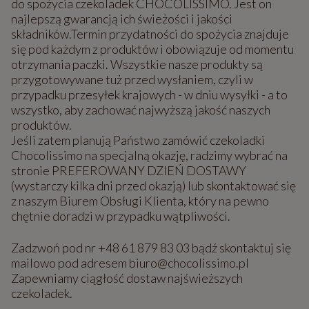
do spożycia czekoladek CHOCOLISSIMO. Jest on
najlepszą gwarancją ich świeżości i jakości
składników.Termin przydatności do spożycia znajduje
się pod każdym z produktów i obowiązuje od momentu
otrzymania paczki. Wszystkie nasze produkty są
przygotowywane tuż przed wysłaniem, czyli w
przypadku przesyłek krajowych - w dniu wysyłki - a to
wszystko, aby zachować najwyższą jakość naszych
produktów.
Jeśli zatem planują Państwo zamówić czekoladki
Chocolissimo na specjalną okazję, radzimy wybrać na
stronie PREFEROWANY DZIEŃ DOSTAWY
(wystarczy kilka dni przed okazją) lub skontaktować się
z naszym Biurem Obsługi Klienta, który na pewno
chętnie doradzi w przypadku wątpliwości.
Zadzwoń pod nr +48 61 879 83 03 bądź skontaktuj się
mailowo pod adresem biuro@chocolissimo.pl
Zapewniamy ciągłość dostaw najświeższych
czekoladek.