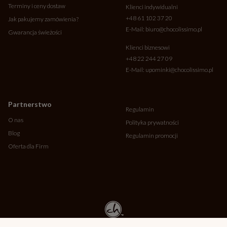
Terminy i ceny dostaw
Klienci indywidualni
+48 61 102 37 20
Jak pakujemy zamówienia?
E-Mail:
biuro@chocolissimo.pl
Gwarancja świeżości
Klienci biznesowi
+48 22 244 27 09
E-Mail:
upominki@chocolissimo.pl
Partnerstwo
Regulamin
O nas
Polityka prywatności
Blog
Regulamin promocji
Oferta dla Firm