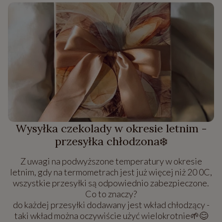
Wysyłka czekolady w okresie letnim -
przesyłka chłodzona❄️
Z uwagi na podwyższone temperatury w okresie
letnim, gdy na termometrach jest już więcej niż 20 0C,
wszystkie przesyłki są odpowiednio zabezpieczone.
Co to znaczy?
do każdej przesyłki dodawany jest wkład chłodzący -
taki wkład można oczywiście użyć wielokrotnie🌱😊