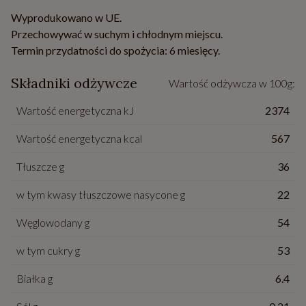
Wyprodukowano w UE.
Przechowywać w suchym i chłodnym miejscu.
Termin przydatności do spożycia: 6 miesięcy.
Składniki odżywcze
Wartość odżywcza w 100g:
Wartość energetyczna kJ
2374
Wartość energetyczna kcal
567
Tłuszcze g
36
w tym kwasy tłuszczowe nasycone g
22
Węglowodany g
54
w tym cukry g
53
Białka g
6.4