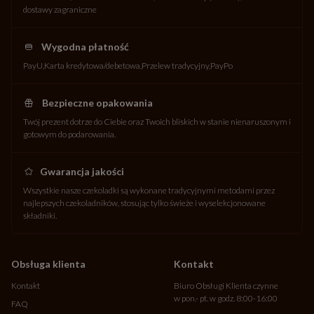
dostawy zagraniczne
Wygodna płatność
PayU
Karta kredytowa/debetowa
Przelew tradycyjny
PayPo
Bezpieczne opakowania
Twój prezent dotrze do Ciebie oraz Twoich bliskich w stanie nienaruszonym i
gotowym do podarowania.
Gwarancja jakości
Wszystkie nasze czekoladki są wykonane tradycyjnymi metodami przez
najlepszych czekoladników, stosując tylko świeże i wyselekcjonowane
składniki.
Obsługa klienta
Kontakt
Kontakt
Biuro Obsługi Klienta czynne
w pon.- pt. w godz. 8:00-16:00
FAQ