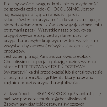
Prosimy zwrócić uwagę na krótki okres przydatności
do spożycia czekoladek CHOCOLISSIMO. Jest on
najlepszą gwarancją ich świeżości i jakości
składników.Termin przydatności do spożycia znajduje
się pod każdym z produktów i obowiązuje od momentu
otrzymania paczki. Wszystkie nasze produkty są
przygotowywane tuż przed wysłaniem, czyli w
przypadku przesyłek krajowych - w dniu wysyłki - a to
wszystko, aby zachować najwyższą jakość naszych
produktów.
Jeśli zatem planują Państwo zamówić czekoladki
Chocolissimo na specjalną okazję, radzimy wybrać na
stronie PREFEROWANY DZIEŃ DOSTAWY
(wystarczy kilka dni przed okazją) lub skontaktować się
z naszym Biurem Obsługi Klienta, który na pewno
chętnie doradzi w przypadku wątpliwości.
Zadzwoń pod nr +48 61 879 83 03 bądź skontaktuj się
mailowo pod adresem biuro@chocolissimo.pl
Zapewniamy ciągłość dostaw najświeższych