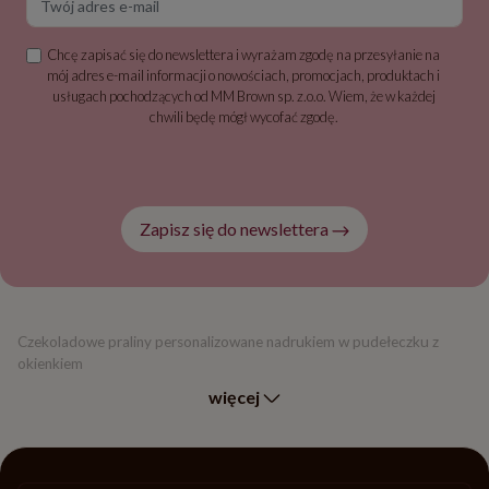
Chcę zapisać się do newslettera i wyrażam zgodę na przesyłanie na
mój adres e-mail informacji o nowościach, promocjach, produktach i
usługach pochodzących od MM Brown sp. z.o.o. Wiem, że w każdej
chwili będę mógł wycofać zgodę.
Zapisz się do newslettera
Czekoladowe praliny personalizowane nadrukiem w pudełeczku z
okienkiem
więcej