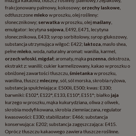
miazga kakaowa, tłuszcz roślinny: palmowy, rzepakowy,
frakcjonowany palmowy, kokosowy;
orzechy laskowe
,
odtłuszczone
mleko
w proszku, olej roślinny:
słonecznikowy;
serwatka
w proszku, olej
maślany
,
emulgator: lecytyna
sojowa
, E492, E471, lecytyna
słonecznikowa, E433; syrop sorbitolowy, syrop glukozowy,
substancja utrzymująca wilgoć: E422;
laktoza
, masło shea,
pełne
mleko
, woda, naturalny aromat: wanilia, karmel,
orzech włoski
,
migdał
; aromaty, mąka
pszenna
, dekstroza,
ekstrakt z: wanilii; cukier karmelizowany, kakao w proszku o
obniżonej zawartości tłuszczu,
śmietanka
w proszku,
wanilina, tłuszcz
mleczny
, sól, sól morska, skrobia ryżowa,
substancja spulchniająca: E500ii, E500; kwas: E330;
barwniki: E102*, E122*, E133, E110*, E151*; białko
jaja
kurzego w proszku, mąka kukurydziana, oliwa z oliwek,
skrobia modyfikowana, skrobia ziemniaczana, regulator
kwasowości: E330; stabilizator: E466; substancja
konserwująca: E202; substancja zagęszczająca: E415.
Oprócz tłuszczu kakaowego zawiera tłuszcze roślinne.