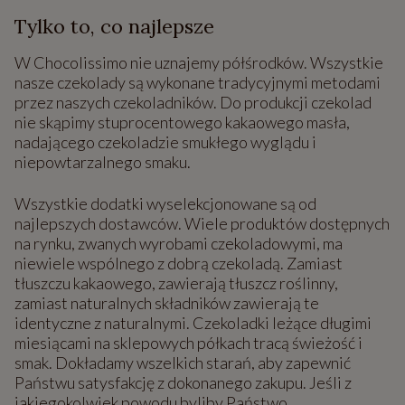
Tylko to, co najlepsze
W Chocolissimo nie uznajemy półśrodków. Wszystkie
nasze czekolady są wykonane tradycyjnymi metodami
przez naszych czekoladników. Do produkcji czekolad
nie skąpimy stuprocentowego kakaowego masła,
nadającego czekoladzie smukłego wyglądu i
niepowtarzalnego smaku.
Wszystkie dodatki wyselekcjonowane są od
najlepszych dostawców. Wiele produktów dostępnych
na rynku, zwanych wyrobami czekoladowymi, ma
niewiele wspólnego z dobrą czekoladą. Zamiast
tłuszczu kakaowego, zawierają tłuszcz roślinny,
zamiast naturalnych składników zawierają te
identyczne z naturalnymi. Czekoladki leżące długimi
miesiącami na sklepowych półkach tracą świeżość i
smak. Dokładamy wszelkich starań, aby zapewnić
Państwu satysfakcję z dokonanego zakupu. Jeśli z
jakiegokolwiek powodu byliby Państwo