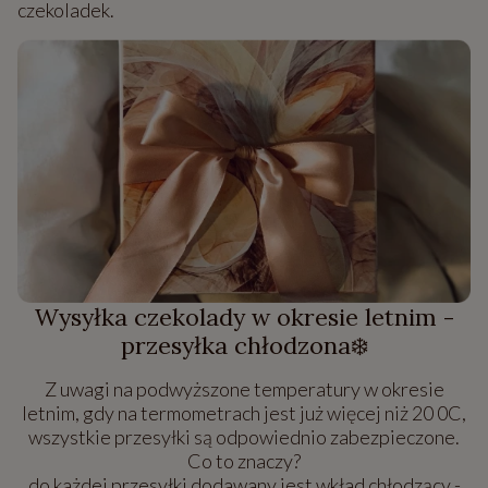
czekoladek.
Wysyłka czekolady w okresie letnim -
przesyłka chłodzona❄️
Z uwagi na podwyższone temperatury w okresie
letnim, gdy na termometrach jest już więcej niż 20 0C,
wszystkie przesyłki są odpowiednio zabezpieczone.
Co to znaczy?
do każdej przesyłki dodawany jest wkład chłodzący -