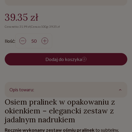
39.35 zł
Cena netto: 31.99 zł
|
Cena za 100g: 39.35 zł
Ilość:
Dodaj do koszyka
Opis towaru:
Osiem pralinek w opakowaniu z
okienkiem – elegancki zestaw z
jadalnym nadrukiem
Ręcznie wykonany zestaw ośmiu pralinek
to subtelny,