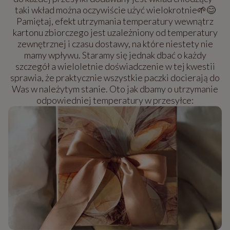
taki wkład można oczywiście użyć wielokrotnie🌱😊
Pamiętaj, efekt utrzymania temperatury wewnątrz
kartonu zbiorczego jest uzależniony od temperatury
zewnętrznej i czasu dostawy, na które niestety nie
mamy wpływu. Staramy się jednak dbać o każdy
szczegół a wieloletnie doświadczenie w tej kwestii
sprawia, że praktycznie wszystkie paczki docierają do
Was w należytym stanie. Oto jak dbamy o utrzymanie
odpowiedniej temperatury w przesyłce: