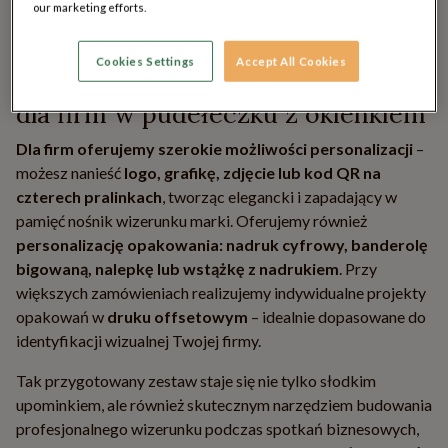
our marketing efforts.
podczas
eventów, jubileuszy, konferencji i spotkań
okolicznościowych
.
Cookies Settings
Accept All Cookies
Osiem personalizowanych pralinek
dla firm w pudełeczku z okienkiem
Dla firm oferujemy szerokie możliwości personalizacji
–
możesz nanieść
logo, grafikę, zdjęcie lub kod QR na
czterech pralinkach
, tworząc elegancki i zapadający w
pamięć nośnik wizerunku marki. Oferujemy również
personalizację opakowania:
nadruk cyfrowy, banderolę
bigowaną, nalepkę lub wstążkę z nadrukiem
. Przy
większych zamówieniach realizujemy indywidualne projekty
opakowań w
druku offsetowym
– idealnie dopasowane do
identyfikacji wizualnej Twojej firmy.
Tak przygotowany zestaw staje się nie tylko słodkim
upominkiem, ale również skutecznym narzędziem budowania
profesjonalnego wizerunku podczas spotkań biznesowych,