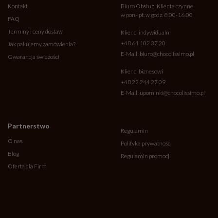
Kontakt
Biuro Obsługi Klienta czynne
w pon.- pt. w godz. 8:00-16:00
FAQ
Terminy i ceny dostaw
Klienci indywidualni
+48 61 102 37 20
Jak pakujemy zamówienia?
E-Mail:
biuro@chocolissimo.pl
Gwarancja świeżości
Klienci biznesowi
+48 22 244 27 09
E-Mail:
upominki@chocolissimo.pl
Partnerstwo
Regulamin
O nas
Polityka prywatności
Blog
Regulamin promocji
Oferta dla Firm