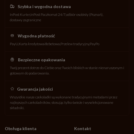
Szybka i wygodna dostawa
InPost Kurier
InPost Paczkomat 24/7
odbiór osobisty (Poznań)
dostawy zagraniczne
Wygodna płatność
PayU
Karta kredytowa/debetowa
Przelew tradycyjny
PayPo
Bezpieczne opakowania
Twój prezent dotrze do Ciebie oraz Twoich bliskich w stanie nienaruszonym i
gotowym do podarowania.
Gwarancja jakości
Wszystkie nasze czekoladki są wykonane tradycyjnymi metodami przez
najlepszych czekoladników, stosując tylko świeże i wyselekcjonowane
składniki.
Obsługa klienta
Kontakt