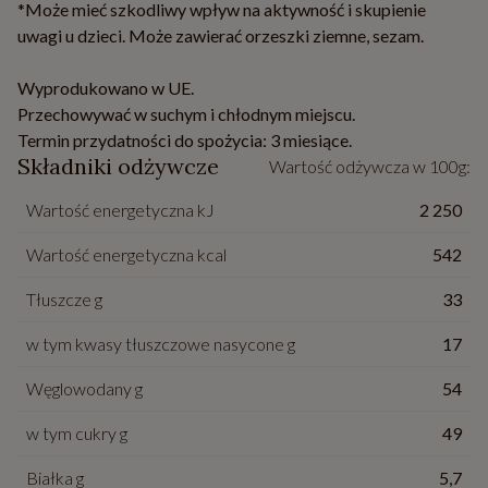
*Może mieć szkodliwy wpływ na aktywność i skupienie
uwagi u dzieci. Może zawierać orzeszki ziemne, sezam.
Wyprodukowano w UE.
Przechowywać w suchym i chłodnym miejscu.
Termin przydatności do spożycia: 3 miesiące.
Składniki odżywcze
Wartość odżywcza w 100g:
Wartość energetyczna kJ
2 250
Wartość energetyczna kcal
542
Tłuszcze g
33
w tym kwasy tłuszczowe nasycone g
17
Węglowodany g
54
w tym cukry g
49
Białka g
5,7