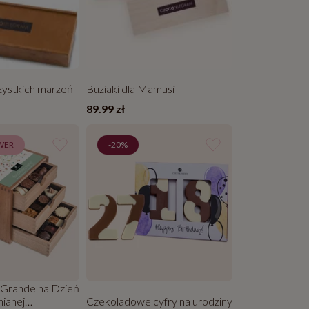
zystkich marzeń
Buziaki dla Mamusi
89.99 zł
WER
-20%
oGrande na Dzień
ianej
Czekoladowe cyfry na urodziny