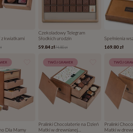
Czekoladowy Telegram
 z kwiatkami
Słodkich urodzin
Spełnienia ws
59.84 zł
169.80 zł
zł
74.80 zł
AWER
TWÓJ GRAWER
TWÓJ GRA
Pralinki Chocolaterie na Dzień
Pralinki Choc
mo Dla Mamy
Matki w drewnianej
Matki w drewn