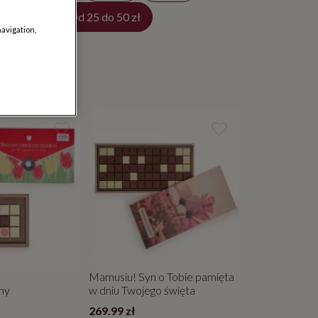
Do 25 zł
Od 25 do 50 zł
navigation,
Mamusiu! Syn o Tobie pamięta
my
w dniu Twojego święta
269.99 zł