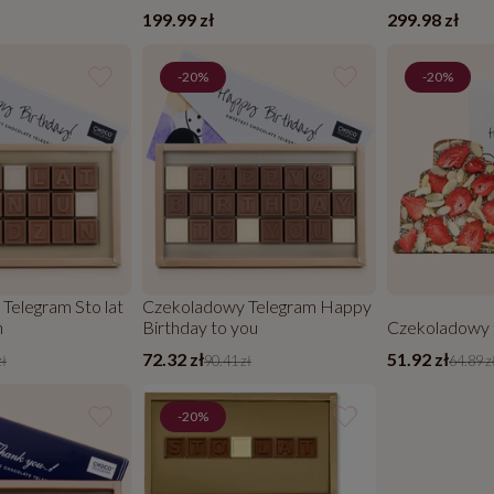
skrzyneczce
skrzyneczce
199.99 zł
299.98 zł
-20%
-20%
Telegram Sto lat
Czekoladowy Telegram Happy
n
Birthday to you
Czekoladowy 
72.32 zł
51.92 zł
zł
90.41 zł
64.89 z
-20%