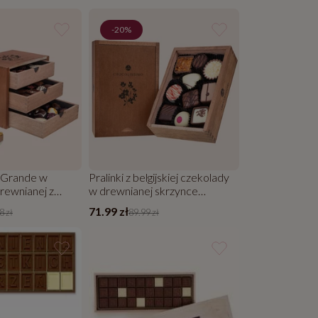
-20%
oGrande w
Pralinki z belgijskiej czekolady
rewnianej z
w drewnianej skrzynce
Elegance z kwiatkami
71.99 zł
8 zł
89.99 zł