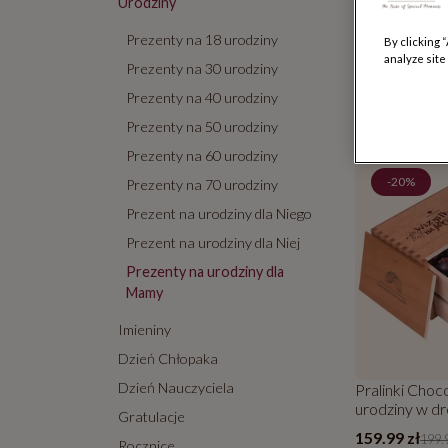
Urodziny
50-tka
Prezenty na 18 urodziny
By clicking 
analyze site
Od 50 do 7
Prezenty na 30 urodziny
Prezenty na 40 urodziny
Liczba wynik
Prezenty na 50 urodziny
Prezenty na 60 urodziny
-20%
Prezenty na 70 urodziny
Prezent na urodziny dla Niego
Prezent na urodziny dla Niej
Prezenty na urodziny dla
Mamy
Imieniny
Dzień Chłopaka
Dzień Nauczyciela
Pralinki Choc
urodziny w d
Gratulacje
skrzyneczce
159.99 zł
199.9
Rocznice