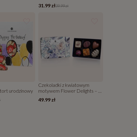
31.99 zł
39.99 zł
Czekoladki z kwiatowym
tort urodzinowy
motywem Flower Delights – 6
sztuk
49.99 zł
ł