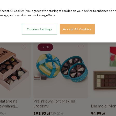
60-tka
70-tka
Dla niej
Dla niego
Dla mamy
“Accept All Cookies”, you agree to the storing of cookies on your device to enhance site 
 usage, and assist in our marketing efforts.
0 zł
Od 70 do 100 zł
Powyżej 100 zł
Cookies Settings
Accept All Cookies
ów
22 produktów
-20%
olaterie na
Pralinkowy Tort Maxi na
rewnianej
urodziny
Dla mojej Ma
191.92 zł
94.99 zł
9 zł
239.90 zł