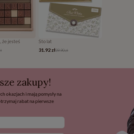
, że jesteś
Sto lat
31.92 zł
zł
39.90 zł
wsze zakupy!
ch okazjach i mają pomysły na
 otrzymaj rabat na pierwsze