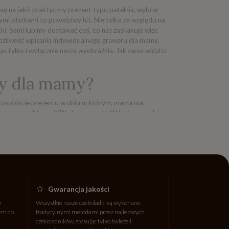
ię na jakiś praktyczny prezent typu patelnia, wybrać
mi płatkami to prawdziwy hit. Nie tylko ze względu na
i. Sami lubimy dostawać coś, co nas zaskakuje więc
ożliwość wpisania indywidualnego graweru dla mamy.
s tylko i wyłącznie nasza wyobraźnia. Jak sama widzisz
ny dla mamy?
ść osobiście prezentu w dniu w którym, mama ma
ę zostaw nam. Mamy 97% skuteczność. W końcu urodziny
 prezent dojdzie cały. Przygotowaliśmy specjalne
żesz dobrać także odpowiedni sposób dostawy prezentu
atego raczej radzimy uważać przy doborze dnia, w
z na pomysł na prezent, w postaci owoców w czekoladzie
poniedziałek. Możesz się wówczas spodziewać, że
e owoce są świeże i oblewane czekoladą w dniu wysyłki.
ami. Wszystko uzależnione jest od tego, jak dobrze
Gwarancja jakości
h
Wszystkie nasze czekoladki są wykonane
wym do
tradycyjnymi metodami przez najlepszych
czekoladników, stosując tylko świeże i