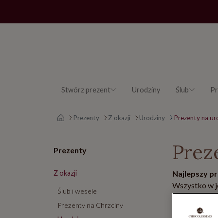
Stwórz prezent
Urodziny
Ślub
Pr
Strona główna
Prezenty
Z okazji
Urodziny
Prezenty na ur
Prez
Prezenty
Z okazji
Najlepszy p
Wszystko w j
Ślub i wesele
Prezenty na Chrzciny
Wszystkie