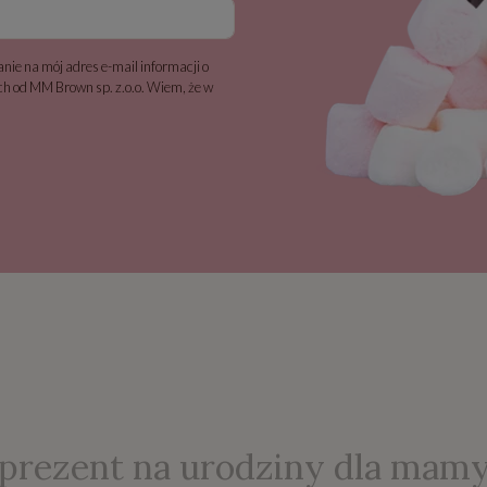
nie na mój adres e-mail informacji o
h od MM Brown sp. z.o.o. Wiem, że w
prezent na urodziny dla mam