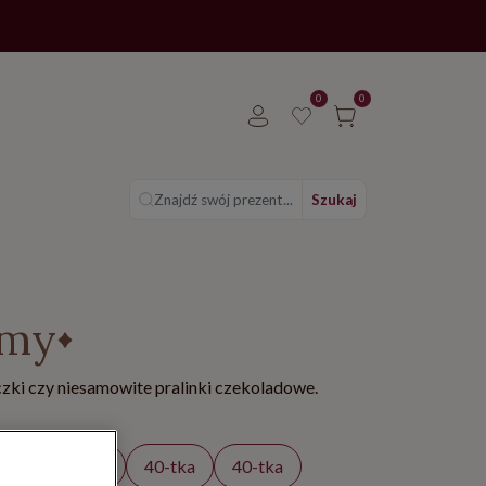
0
0
Znajdź swój prezent...
Szukaj
amy
iczki czy niesamowite pralinki czekoladowe.
tka
30-tka
40-tka
40-tka