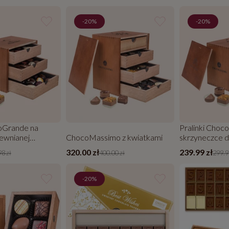
-20%
-20%
coGrande na
Pralinki Choc
rewnianej
ChocoMassimo z kwiatkami
skrzyneczce d
kwiatkami
320.00 zł
239.99 zł
8 zł
400.00 zł
299.9
-20%