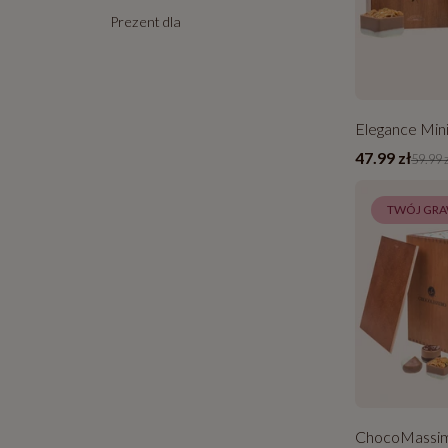
Prezent dla
Elegance Mini
47.99 zł
59.99 
TWÓJ GR
ChocoMassi