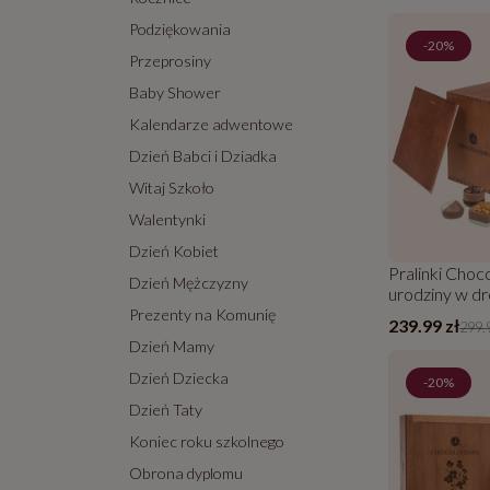
Podziękowania
-20%
Przeprosiny
Baby Shower
Kalendarze adwentowe
Dzień Babci i Dziadka
Witaj Szkoło
Walentynki
Dzień Kobiet
Pralinki Cho
Dzień Mężczyzny
urodziny w d
skrzyneczce
Prezenty na Komunię
239.99 zł
299.9
Dzień Mamy
Dzień Dziecka
-20%
Dzień Taty
Koniec roku szkolnego
Obrona dyplomu