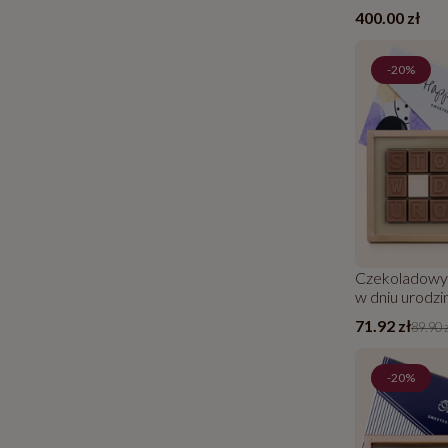
400.00 zł
-20%
Czekoladowy 
w dniu urodzi
71.92 zł
89.90 
-20%