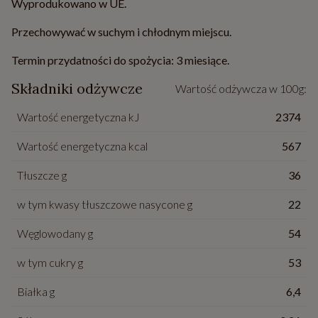
Wyprodukowano w UE.
Przechowywać w suchym i chłodnym miejscu.
Termin przydatności do spożycia: 3 miesiące.
Składniki odżywcze
Wartość odżywcza w 100g:
Wartość energetyczna kJ
2374
Wartość energetyczna kcal
567
Tłuszcze g
36
w tym kwasy tłuszczowe nasycone g
22
Węglowodany g
54
w tym cukry g
53
Białka g
6,4