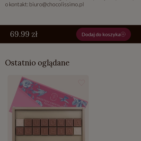
o kontakt: biuro@chocolissimo.pl
69.99 zł
Dodaj do koszyka
Ostatnio oglądane