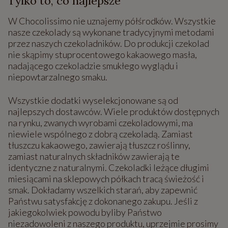
Tylko to, co najlepsze
W Chocolissimo nie uznajemy półśrodków. Wszystkie
nasze czekolady są wykonane tradycyjnymi metodami
przez naszych czekoladników. Do produkcji czekolad
nie skąpimy stuprocentowego kakaowego masła,
nadającego czekoladzie smukłego wyglądu i
niepowtarzalnego smaku.
Wszystkie dodatki wyselekcjonowane są od
najlepszych dostawców. Wiele produktów dostępnych
na rynku, zwanych wyrobami czekoladowymi, ma
niewiele wspólnego z dobrą czekoladą. Zamiast
tłuszczu kakaowego, zawierają tłuszcz roślinny,
zamiast naturalnych składników zawierają te
identyczne z naturalnymi. Czekoladki leżące długimi
miesiącami na sklepowych półkach tracą świeżość i
smak. Dokładamy wszelkich starań, aby zapewnić
Państwu satysfakcję z dokonanego zakupu. Jeśli z
jakiegokolwiek powodu byliby Państwo
niezadowoleni z naszego produktu, uprzejmie prosimy