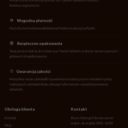
InPost Kurier
InPost Paczkomat 24/7
odbiór osobisty (Poznań)
dostawy zagraniczne
Wygodna płatność
PayU
Karta kredytowa/debetowa
Przelew tradycyjny
PayPo
Bezpieczne opakowania
Twój prezent dotrze do Ciebie oraz Twoich bliskich w stanie nienaruszonym i
gotowym do podarowania.
Gwarancja jakości
Wszystkie nasze czekoladki są wykonane tradycyjnymi metodami przez
najlepszych czekoladników, stosując tylko świeże i wyselekcjonowane
składniki.
Obsługa klienta
Kontakt
Kontakt
Biuro Obsługi Klienta czynne
w pon.- pt. w godz. 8:00-16:00
FAQ