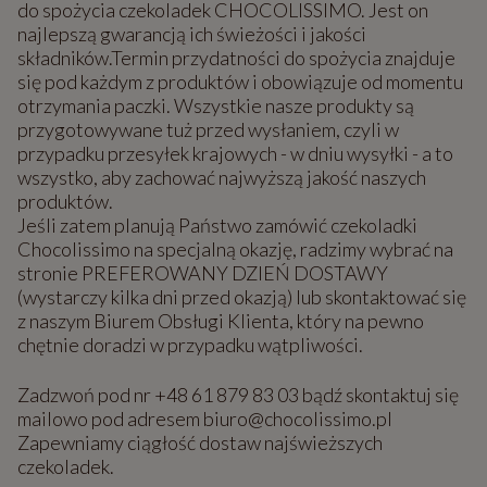
do spożycia czekoladek CHOCOLISSIMO. Jest on
najlepszą gwarancją ich świeżości i jakości
składników.Termin przydatności do spożycia znajduje
się pod każdym z produktów i obowiązuje od momentu
otrzymania paczki. Wszystkie nasze produkty są
przygotowywane tuż przed wysłaniem, czyli w
przypadku przesyłek krajowych - w dniu wysyłki - a to
wszystko, aby zachować najwyższą jakość naszych
produktów.
Jeśli zatem planują Państwo zamówić czekoladki
Chocolissimo na specjalną okazję, radzimy wybrać na
stronie PREFEROWANY DZIEŃ DOSTAWY
(wystarczy kilka dni przed okazją) lub skontaktować się
z naszym Biurem Obsługi Klienta, który na pewno
chętnie doradzi w przypadku wątpliwości.
Zadzwoń pod nr +48 61 879 83 03 bądź skontaktuj się
mailowo pod adresem biuro@chocolissimo.pl
Zapewniamy ciągłość dostaw najświeższych
czekoladek.