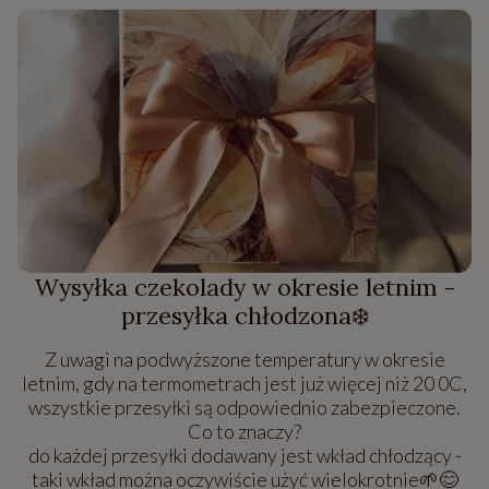
Wysyłka czekolady w okresie letnim -
przesyłka chłodzona❄️
Z uwagi na podwyższone temperatury w okresie
letnim, gdy na termometrach jest już więcej niż 20 0C,
wszystkie przesyłki są odpowiednio zabezpieczone.
Co to znaczy?
do każdej przesyłki dodawany jest wkład chłodzący -
taki wkład można oczywiście użyć wielokrotnie🌱😊