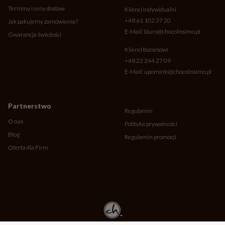
Terminy i ceny dostaw
Klienci indywidualni
+48 61 102 37 20
Jak pakujemy zamówienia?
E-Mail:
biuro@chocolissimo.pl
Gwarancja świeżości
Klienci biznesowi
+48 22 244 27 09
E-Mail:
upominki@chocolissimo.pl
Partnerstwo
Regulamin
O nas
Polityka prywatności
Blog
Regulamin promocji
Oferta dla Firm