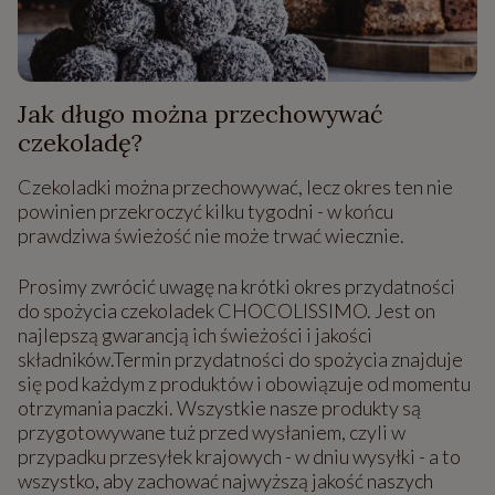
Jak długo można przechowywać
czekoladę?
Czekoladki można przechowywać, lecz okres ten nie
powinien przekroczyć kilku tygodni - w końcu
prawdziwa świeżość nie może trwać wiecznie.
Prosimy zwrócić uwagę na krótki okres przydatności
do spożycia czekoladek CHOCOLISSIMO. Jest on
najlepszą gwarancją ich świeżości i jakości
składników.Termin przydatności do spożycia znajduje
się pod każdym z produktów i obowiązuje od momentu
otrzymania paczki. Wszystkie nasze produkty są
przygotowywane tuż przed wysłaniem, czyli w
przypadku przesyłek krajowych - w dniu wysyłki - a to
wszystko, aby zachować najwyższą jakość naszych