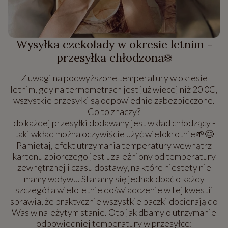
Wysyłka czekolady w okresie letnim -
przesyłka chłodzona❄️
Z uwagi na podwyższone temperatury w okresie
letnim, gdy na termometrach jest już więcej niż 20 0C,
wszystkie przesyłki są odpowiednio zabezpieczone.
Co to znaczy?
do każdej przesyłki dodawany jest wkład chłodzący -
taki wkład można oczywiście użyć wielokrotnie🌱😊
Pamiętaj, efekt utrzymania temperatury wewnątrz
kartonu zbiorczego jest uzależniony od temperatury
zewnętrznej i czasu dostawy, na które niestety nie
mamy wpływu. Staramy się jednak dbać o każdy
szczegół a wieloletnie doświadczenie w tej kwestii
sprawia, że praktycznie wszystkie paczki docierają do
Was w należytym stanie. Oto jak dbamy o utrzymanie
odpowiedniej temperatury w przesyłce: