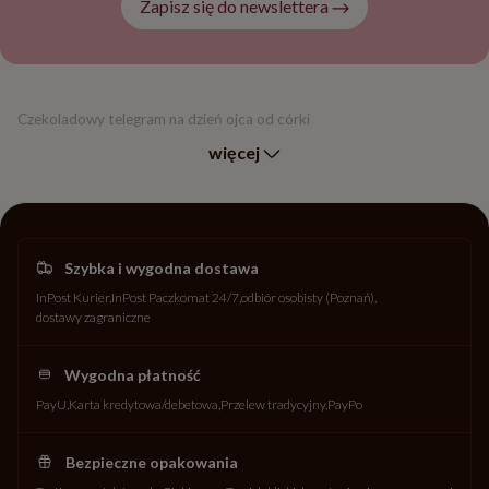
Zapisz się do newslettera
Czekoladowy telegram na dzień ojca od córki
więcej
Szybka i wygodna dostawa
InPost Kurier
InPost Paczkomat 24/7
odbiór osobisty (Poznań)
dostawy zagraniczne
Wygodna płatność
PayU
Karta kredytowa/debetowa
Przelew tradycyjny
PayPo
Bezpieczne opakowania