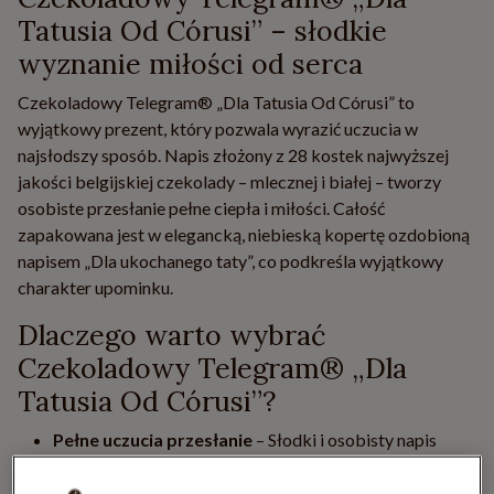
Tatusia Od Córusi” – słodkie
wyznanie miłości od serca
Czekoladowy Telegram® „Dla Tatusia Od Córusi” to
wyjątkowy prezent, który pozwala wyrazić uczucia w
najsłodszy sposób. Napis złożony z 28 kostek najwyższej
jakości belgijskiej czekolady – mlecznej i białej – tworzy
osobiste przesłanie pełne ciepła i miłości. Całość
zapakowana jest w elegancką, niebieską kopertę ozdobioną
napisem „Dla ukochanego taty”, co podkreśla wyjątkowy
charakter upominku.
Dlaczego warto wybrać
Czekoladowy Telegram® „Dla
Tatusia Od Córusi”?
Pełne uczucia przesłanie
– Słodki i osobisty napis
mówi więcej niż słowa.
Belgijska czekolada najwyższej jakości
– Połączenie