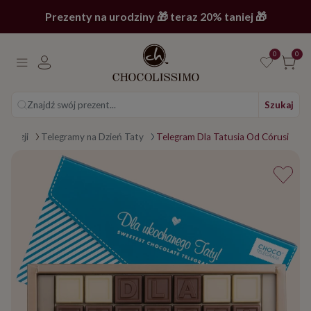
Prezenty na urodziny 🎁 teraz 20% taniej 🎁
0
0
Znajdź swój prezent...
Szukaj
 okazji
Telegramy na Dzień Taty
Telegram Dla Tatusia Od Córusi