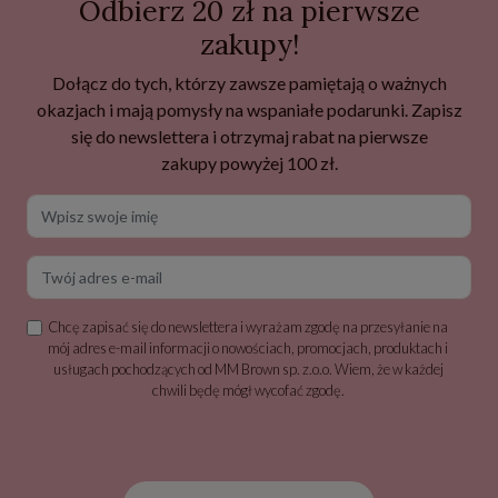
Odbierz 20 zł na pierwsze
zakupy!
Dołącz do tych, którzy zawsze pamiętają o ważnych
okazjach i mają pomysły na wspaniałe podarunki. Zapisz
się do newslettera i otrzymaj rabat na pierwsze
zakupy powyżej 100 zł.
Wpisz swoje imię
Twój adres e-mail
Chcę zapisać się do newslettera i wyrażam zgodę na przesyłanie na
mój adres e-mail informacji o nowościach, promocjach, produktach i
usługach pochodzących od MM Brown sp. z.o.o. Wiem, że w każdej
chwili będę mógł wycofać zgodę.