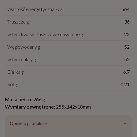
Wartość energetyczna kcal
564
Tłuszcze g
36
w tym kwasy tłuszczowe nasycone g
22
Węglowodany g
52
w tym cukry g
52
Białka g
6,7
Sól g
0,21
Masa netto
: 266 g
Wymiary zewnętrzne:
255x142x18mm
Opinie o produkcie