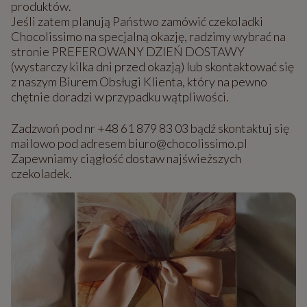
produktów.
Jeśli zatem planują Państwo zamówić czekoladki
Chocolissimo na specjalną okazję, radzimy wybrać na
stronie PREFEROWANY DZIEŃ DOSTAWY
(wystarczy kilka dni przed okazją) lub skontaktować się
z naszym Biurem Obsługi Klienta, który na pewno
chętnie doradzi w przypadku wątpliwości.
Zadzwoń pod nr +48 61 879 83 03 bądź skontaktuj się
mailowo pod adresem biuro@chocolissimo.pl
Zapewniamy ciągłość dostaw najświeższych
czekoladek.