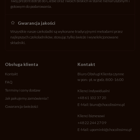
Twój prezent dotrze do Ciebie oraz Twoich bliskich w stanie nienaruszonym i
gotowym do podarowania.
Gwarancja jakości
Wszystkie nasze czekoladki są wykonane tradycyjnymi metodami przez
najlepszych czekoladników, stosując tylko świeże i wyselekcjonowane
składniki.
Obsługa klienta
Kontakt
Kontakt
Biuro Obsługi Klienta czynne
w pon.- pt. w godz. 8:00-16:00
FAQ
Terminy i ceny dostaw
Klienci indywidualni
+48 61 102 37 20
Jak pakujemy zamówienia?
E-Mail:
biuro@chocolissimo.pl
Gwarancja świeżości
Klienci biznesowi
+48 22 244 27 09
E-Mail:
upominki@chocolissimo.pl