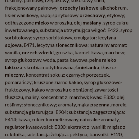
roślinny: palmowy, rzepakowy, kokosowy, shea,
frakcjonowany palmowy;
orzechy laskowe
, alkohol: rum,
likier waniliowy, napój spirytusowy
orzechowy
, etylowy;
odtłuszczone
mleko
w proszku, olej
maślany
, syrop cukru
inwertowanego, substancja utrzymująca wilgoć: E422, syrop
sorbitolowy; syrop sorbitolowy, emulgator: lecytyna
sojowa
, E471, lecytyna słonecznikowa; naturalny aromat:
wanilia,
orzech włoski
, gruszka, karmel, kawa, marchew;
syrop glukozowy, woda, pasta kawowa, pełne
mleko
,
laktoza
, skrobia modyfikowana,
śmietanka
, tłuszcz
mleczny
, koncentrat soku z: czarnych porzeczek,
pomarańczy; kruszone ziarno kakao, syrop glukozowo-
fruktozowy, kakao w proszku o obniżonej zawartości
tłuszczu, maliny, koncentrat z: marchwi; kwas: E330; olej
roślinny: słonecznikowy; aromaty, mąka
pszenna
, morele,
substancja glazurująca: E904; substancja zagęszczająca:
E414; kawa, cukier karmelizowany, naturalne aromaty,
regulator kwasowości: E330; ekstrakt z: wanilii; miąższ z:
rokitnika; substancja żelująca: pektyna; barwniki: E120,