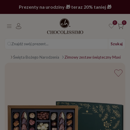
Prezenty na urodziny 🎁 teraz 20% taniej 🎁
0
0
Znajdź swój prezent...
Szukaj
kazji
Święta Bożego Narodzenia
Zimowy zestaw świąteczny Maxi