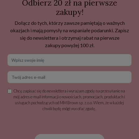
Odbierz 20 zł na pierwsze
zakupy!
Dołącz do tych, którzy zawsze pamiętają o ważnych
okazjach i mają pomysły na wspaniałe podarunki. Zapisz
się do newslettera i otrzymaj rabat na pierwsze
zakupy powyżej 100 zł.
Wpisz swoje imię
Twój adres e-mail
Chcę zapisać się do newslettera i wyrażam zgodę na przesyłanie na
mój adres e-mail informacji o nowościach, promocjach, produktach i
usługach pochodzących od MM Brown sp. z.o.o. Wiem, że w każdej
chwili będę mógł wycofać zgodę.