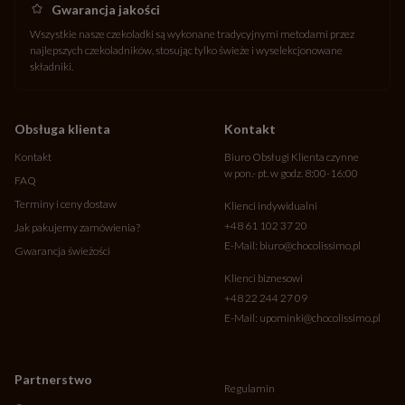
Gwarancja jakości
Wszystkie nasze czekoladki są wykonane tradycyjnymi metodami przez
najlepszych czekoladników, stosując tylko świeże i wyselekcjonowane
składniki.
Obsługa klienta
Kontakt
Kontakt
Biuro Obsługi Klienta czynne
w pon.- pt. w godz. 8:00-16:00
FAQ
Terminy i ceny dostaw
Klienci indywidualni
+48 61 102 37 20
Jak pakujemy zamówienia?
E-Mail:
biuro@chocolissimo.pl
Gwarancja świeżości
Klienci biznesowi
+48 22 244 27 09
E-Mail:
upominki@chocolissimo.pl
Partnerstwo
Regulamin