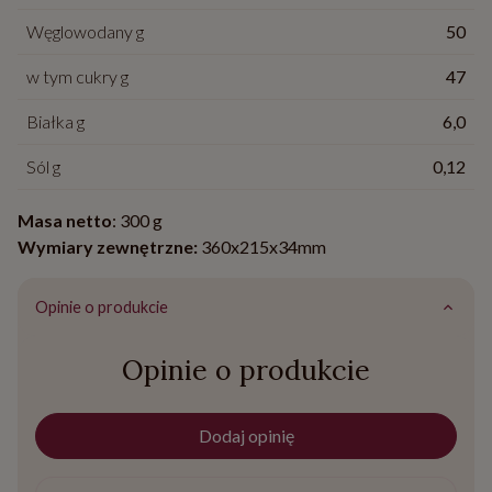
Węglowodany g
50
w tym cukry g
47
Białka g
6,0
Sól g
0,12
Masa netto
: 300 g
Wymiary zewnętrzne:
360x215x34mm
Opinie o produkcie
Opinie o produkcie
Dodaj opinię