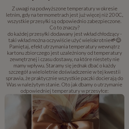
Z uwagi na podwyższone temperatury w okresie
letnim, gdy na termometrach jest już więcej niż 20 0C,
wszystkie przesyłki są odpowiednio zabezpieczone.
Co to znaczy?
do każdej przesyłki dodawany jest wkład chłodzący -
taki wkład można oczywiście użyć wielokrotnie🌱😊
Pamiętaj, efekt utrzymania temperatury wewnątrz
kartonu zbiorczego jest uzależniony od temperatury
zewnętrznej i czasu dostawy, na które niestety nie
mamy wpływu. Staramy się jednak dbać o każdy
szczegół a wieloletnie doświadczenie w tej kwestii
sprawia, że praktycznie wszystkie paczki docierają do
Was w należytym stanie. Oto jak dbamy o utrzymanie
odpowiedniej temperatury w przesyłce: