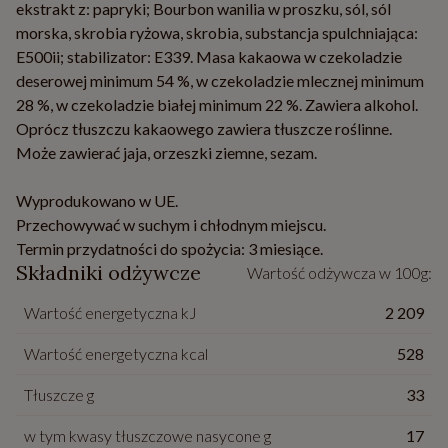
ekstrakt z: papryki; Bourbon wanilia w proszku, sól, sól
morska, skrobia ryżowa, skrobia, substancja spulchniająca:
E500ii; stabilizator: E339. Masa kakaowa w czekoladzie
deserowej minimum 54 %, w czekoladzie mlecznej minimum
28 %, w czekoladzie białej minimum 22 %. Zawiera alkohol.
Oprócz tłuszczu kakaowego zawiera tłuszcze roślinne.
Może zawierać jaja, orzeszki ziemne, sezam.
Wyprodukowano w UE.
Przechowywać w suchym i chłodnym miejscu.
Termin przydatności do spożycia: 3 miesiące.
Składniki odżywcze
Wartość odżywcza w 100g:
Wartość energetyczna kJ
2 209
Wartość energetyczna kcal
528
Tłuszcze g
33
w tym kwasy tłuszczowe nasycone g
17