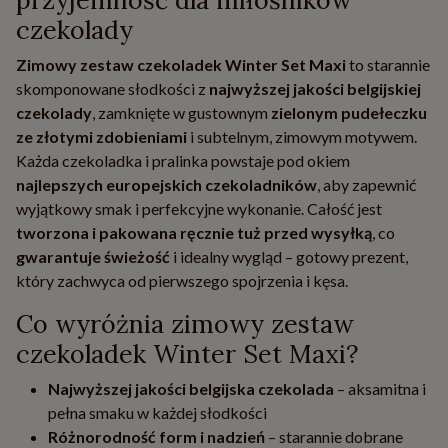
przyjemność dla miłośników
czekolady
Zimowy zestaw czekoladek Winter Set Maxi
to starannie
skomponowane słodkości z
najwyższej jakości belgijskiej
czekolady
, zamknięte w gustownym
zielonym pudełeczku
ze złotymi zdobieniami
i subtelnym, zimowym motywem.
Każda czekoladka i pralinka powstaje pod okiem
najlepszych europejskich czekoladników
, aby zapewnić
wyjątkowy smak i perfekcyjne wykonanie. Całość jest
tworzona i pakowana ręcznie tuż przed wysyłką
, co
gwarantuje świeżość
i idealny wygląd – gotowy prezent,
który zachwyca od pierwszego spojrzenia i kęsa.
Co wyróżnia zimowy zestaw
czekoladek Winter Set Maxi?
Najwyższej jakości belgijska czekolada
– aksamitna i
pełna smaku w każdej słodkości
Różnorodność form i nadzień
– starannie dobrane