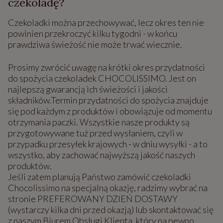
czekoladę?
Czekoladki można przechowywać, lecz okres ten nie
powinien przekroczyć kilku tygodni - w końcu
prawdziwa świeżość nie może trwać wiecznie.
Prosimy zwrócić uwagę na krótki okres przydatności
do spożycia czekoladek CHOCOLISSIMO. Jest on
najlepszą gwarancją ich świeżości i jakości
składników.Termin przydatności do spożycia znajduje
się pod każdym z produktów i obowiązuje od momentu
otrzymania paczki. Wszystkie nasze produkty są
przygotowywane tuż przed wysłaniem, czyli w
przypadku przesyłek krajowych - w dniu wysyłki - a to
wszystko, aby zachować najwyższą jakość naszych
produktów.
Jeśli zatem planują Państwo zamówić czekoladki
Chocolissimo na specjalną okazję, radzimy wybrać na
stronie PREFEROWANY DZIEŃ DOSTAWY
(wystarczy kilka dni przed okazją) lub skontaktować się
z naszym Biurem Obsługi Klienta, który na pewno