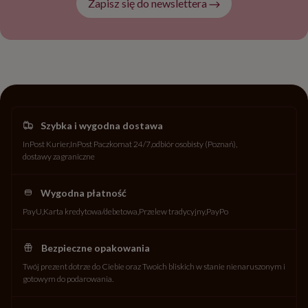
Zapisz się do newslettera
Szybka i wygodna dostawa
InPost Kurier
InPost Paczkomat 24/7
odbiór osobisty (Poznań)
dostawy zagraniczne
Wygodna płatność
PayU
Karta kredytowa/debetowa
Przelew tradycyjny
PayPo
Bezpieczne opakowania
Twój prezent dotrze do Ciebie oraz Twoich bliskich w stanie nienaruszonym i
gotowym do podarowania.