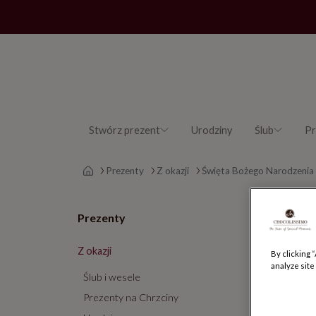
Stwórz prezent
Urodziny
Ślub
Pr
Strona główna
Prezenty
Z okazji
Święta Bożego Narodzenia
Choin
Prezenty
Świę
Z okazji
By clicking 
analyze site
Ślub i wesele
Urocze
czek
Prezenty na Chrzciny
na prezent b