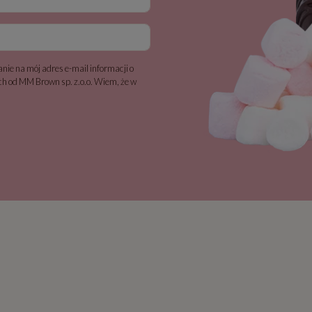
nie na mój adres e-mail informacji o
h od MM Brown sp. z.o.o. Wiem, że w