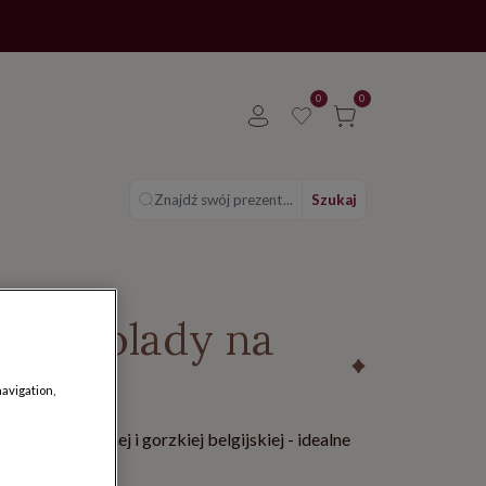
0
0
Znajdź swój prezent...
Szukaj
z czekolady na
navigation,
 białej, mlecznej i gorzkiej belgijskiej - idealne