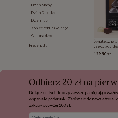
Dzień Mamy
Dzień Dziecka
Dzień Taty
Koniec roku szkolnego
Obrona dyplomu
Świąteczna ch
Prezent dla
czekolady de
129.90 zł
Odbierz 20 zł na pier
Dołącz do tych, którzy zawsze pamiętają o ważny
wspaniałe podarunki. Zapisz się do newslettera i
zakupy powyżej 100 zł.
Wpisz swoje imię