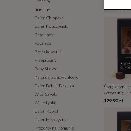
Urodziny
Liczba wynik
Imieniny
Dzień Chłopaka
Dzień Nauczyciela
Gratulacje
Rocznice
Podziękowania
Przeprosiny
Baby Shower
Kalendarze adwentowe
Dzień Babci i Dziadka
Świąteczna ch
czekolady ml
Witaj Szkoło
129.90 zł
Walentynki
Dzień Kobiet
Dzień Mężczyzny
Prezenty na Komunię