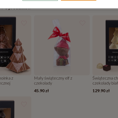
ów
5 produktów
oinka z
Mały świąteczny elf z
Świąteczna ch
ecznej
czekolady
czekolady biał
45.90 zł
129.90 zł