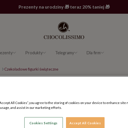
Prezenty na urodziny 🎁 teraz 20% taniej 🎁
ezenty
Produkty
Telegramy
Dla firm
Czekoladowe figurki świąteczne
ki, renifery i mikołaje 
ta
“Accept All Cookies”, you agree to the storing of cookies on your device to enhance site 
 usage, and assist in our marketing efforts.
oladowe Mikołaje
, zabawne renifery, zdobione choinki z czekolady
ożonarodzeniowy, który zachwyci Twoich bliskich.
Cookies Settings
Accept All Cookies