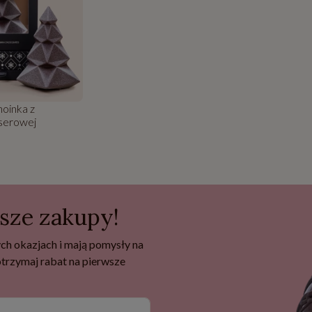
oinka z
serowej
wsze zakupy!
ch okazjach i mają pomysły na
 otrzymaj rabat na pierwsze