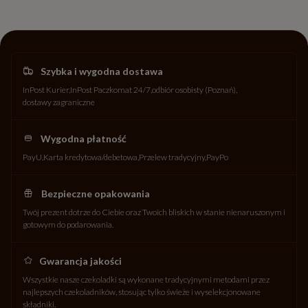
Szybka i wygodna dostawa
InPost Kurier
InPost Paczkomat 24/7
odbiór osobisty (Poznań)
dostawy zagraniczne
Wygodna płatność
PayU
Karta kredytowa/debetowa
Przelew tradycyjny
PayPo
Bezpieczne opakowania
Twój prezent dotrze do Ciebie oraz Twoich bliskich w stanie nienaruszonym i
gotowym do podarowania.
Gwarancja jakości
Wszystkie nasze czekoladki są wykonane tradycyjnymi metodami przez
najlepszych czekoladników, stosując tylko świeże i wyselekcjonowane
składniki.