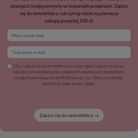
okazjach i mają pomysły na wspaniałe podarunki. Zapisz
się do newslettera i otrzymaj rabat na pierwsze
zakupy powyżej 100 zł.
Wpisz swoje imię
Twój adres e-mail
Chcę zapisać się do newslettera i wyrażam zgodę na przesyłanie na
mój adres e-mail informacji o nowościach, promocjach, produktach i
usługach pochodzących od MM Brown sp. z.o.o. Wiem, że w każdej
chwili będę mógł wycofać zgodę.
Zapisz się do newslettera