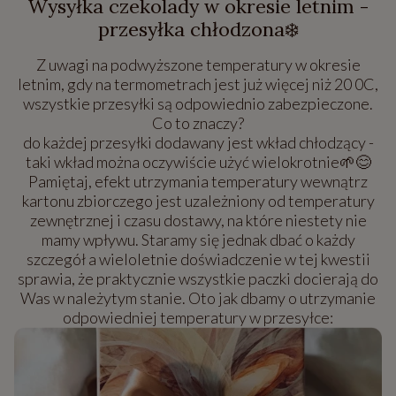
Wysyłka czekolady w okresie letnim -
przesyłka chłodzona❄️
Z uwagi na podwyższone temperatury w okresie
letnim, gdy na termometrach jest już więcej niż 20 0C,
wszystkie przesyłki są odpowiednio zabezpieczone.
Co to znaczy?
do każdej przesyłki dodawany jest wkład chłodzący -
taki wkład można oczywiście użyć wielokrotnie🌱😊
Pamiętaj, efekt utrzymania temperatury wewnątrz
kartonu zbiorczego jest uzależniony od temperatury
zewnętrznej i czasu dostawy, na które niestety nie
mamy wpływu. Staramy się jednak dbać o każdy
szczegół a wieloletnie doświadczenie w tej kwestii
sprawia, że praktycznie wszystkie paczki docierają do
Was w należytym stanie. Oto jak dbamy o utrzymanie
odpowiedniej temperatury w przesyłce: