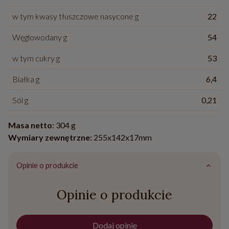
w tym kwasy tłuszczowe nasycone g
22
Węglowodany g
54
w tym cukry g
53
Białka g
6,4
Sól g
0,21
Masa netto
: 304 g
Wymiary zewnętrzne:
255x142x17mm
Opinie o produkcie
Opinie o produkcie
Dodaj opinię