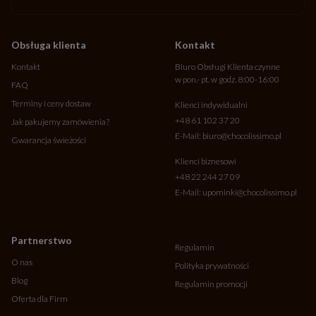
Obsługa klienta
Kontakt
Kontakt
Biuro Obsługi Klienta czynne
w pon.- pt. w godz. 8:00-16:00
FAQ
Terminy i ceny dostaw
Klienci indywidualni
+48 61 102 37 20
Jak pakujemy zamówienia?
E-Mail:
biuro@chocolissimo.pl
Gwarancja świeżości
Klienci biznesowi
+48 22 244 27 09
E-Mail:
upominki@chocolissimo.pl
Partnerstwo
Regulamin
O nas
Polityka prywatności
Blog
Regulamin promocji
Oferta dla Firm