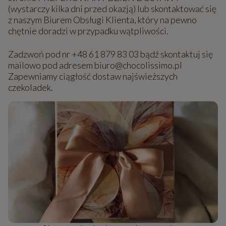
(wystarczy kilka dni przed okazją) lub skontaktować się
z naszym Biurem Obsługi Klienta, który na pewno
chętnie doradzi w przypadku wątpliwości.
Zadzwoń pod nr +48 61 879 83 03 bądź skontaktuj się
mailowo pod adresem biuro@chocolissimo.pl
Zapewniamy ciągłość dostaw najświeższych
czekoladek.