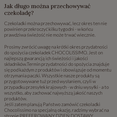
Jak długo można przechowywać
czekoladę?
Czekoladki można przechowywać, lecz okres ten nie
powinien przekroczyć kilku tygodni - w końcu
prawdziwa świeżość nie może trwać wiecznie.
Prosimy zwrócić uwagę na krótki okres przydatności
do spożycia czekoladek CHOCOLISSIMO. Jest on
najlepszą gwarancją ich świeżości i jakości
składników.Termin przydatności do spożycia znajduje
się pod każdym z produktów i obowiązuje od momentu
otrzymania paczki. Wszystkie nasze produkty są
przygotowywane tuż przed wysłaniem, czyli w
przypadku przesyłek krajowych - w dniu wysyłki - a to
wszystko, aby zachować najwyższą jakość naszych
produktów.
Jeśli zatem planują Państwo zamówić czekoladki
Chocolissimo na specjalną okazję, radzimy wybrać na
stronie PREFEROWANY DZIEŃ DOSTAWY