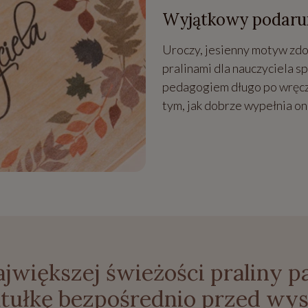
Wyjątkowy podaru
Uroczy, jesienny motyw zdo
pralinami dla nauczyciela 
pedagogiem długo po wręcz
tym, jak dobrze wypełnia on
ajwiększej świeżości praliny
tułkę bezpośrednio przed wys