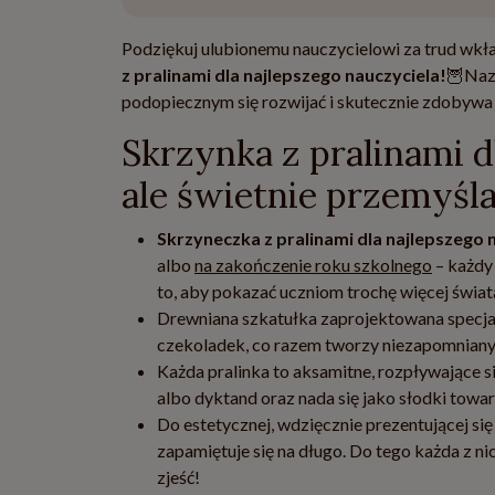
Podziękuj ulubionemu nauczycielowi za trud wkł
z pralinami dla najlepszego nauczyciela!
🦉Nazw
podopiecznym się rozwijać i skutecznie zdobywa 
Skrzynka z pralinami d
ale świetnie przemyśl
Skrzyneczka z pralinami dla najlepszego 
albo
na zakończenie roku szkolnego
– każdy
to, aby pokazać uczniom trochę więcej świat
Drewniana szkatułka zaprojektowana specja
czekoladek, co razem tworzy niezapomnian
Każda pralinka to aksamitne, rozpływające s
albo dyktand oraz nada się jako słodki towar
Do estetycznej, wdzięcznie prezentującej si
zapamiętuje się na długo. Do tego każda z nic
zjeść!