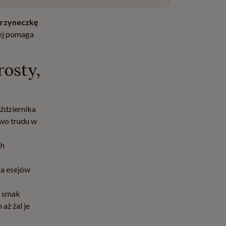
rzyneczkę
iej pomaga
rosty,
aździernika
wo trudu w
ch
ia esejów
h smak
aż żal je