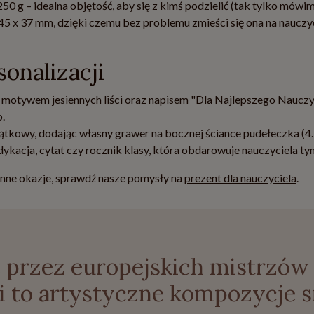
0 g – idealna objętość, aby się z kimś podzielić (tak tylko mówi
5 x 37 mm, dzięki czemu bez problemu zmieści się ona na nauczy
onalizacji
 z motywem jesiennych liści oraz napisem "Dla Najlepszego Nauczy
.
jątkowy, dodając własny grawer na bocznej ściance pudełeczka (4.
dykacja, cytat czy rocznik klasy, która obdarowuje nauczyciela t
inne okazje, sprawdź nasze pomysły na
prezent dla nauczyciela
.
przez europejskich mistrzów
ki to artystyczne kompozycje