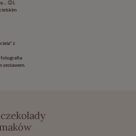
my… 😉).
cielskim
ciela" z
 fotografia
ym zestawem.
 czekolady
 smaków