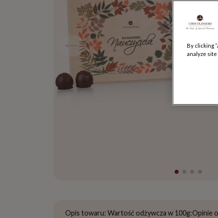
By clicking 
analyze site
Opis towaru:
Wartość odżywcza w 100g:
Opinie 