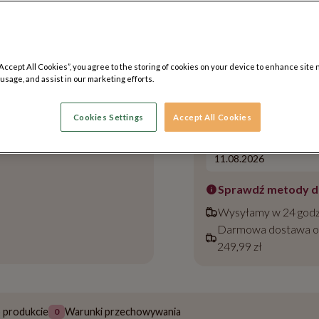
Dodaj tekst do wygrawerowania za 19
“Accept All Cookies”, you agree to the storing of cookies on your device to enhance site 
 usage, and assist in our marketing efforts.
Preferowany dzień
dostawy
Cookies Settings
Accept All Cookies
(sprawdź*)
Sprawdź metody 
Wysyłamy w 24 godz
Darmowa dostawa 
249,99 zł
o produkcie
Warunki przechowywania
0