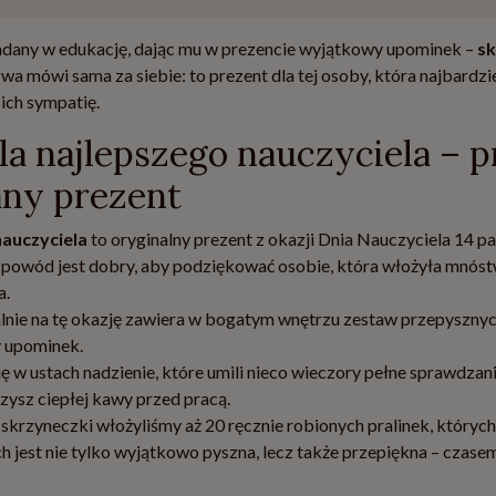
adany w edukację, dając mu w prezencie wyjątkowy upominek –
sk
a mówi sama za siebie: to prezent dla tej osoby, która najbardz
ich sympatię.
la najlepszego nauczyciela – p
any prezent
nauczyciela
to oryginalny prezent z okazji Dnia Nauczyciela 14 p
 powód jest dobry, aby podziękować osobie, która włożyła mnóst
a.
lnie na tę okazję zawiera w bogatym wnętrzu zestaw przepyszny
y upominek.
ię w ustach nadzienie, które umili nieco wieczory pełne sprawdzan
zysz ciepłej kawy przed pracą.
ę skrzyneczki włożyliśmy aż 20 ręcznie robionych pralinek, któryc
h jest nie tylko wyjątkowo pyszna, lecz także przepiękna – czasem 