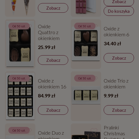
Zobacz
Zobacz
Do koszyka
Oxide
Od 50 szt.
Od 50 szt.
Oxide z
Quattro z
okienkiem 6
okienkiem
34.40 zł
25.99 zł
Zobacz
Zobacz
Od 50 szt.
Od 50 szt.
Oxide z
Oxide Trio z
okienkiem 16
okienkiem
84.99 zł
9.99 zł
Zobacz
Zobacz
Pralinki
Od 50 szt.
Oxide Duo z
Christmas
okienkiem