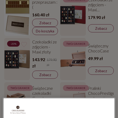
przepraszam :
zdjęciem -
(
Maxi
160.40 zł
czerwony
179.90 zł
Zobacz
Zobacz
Do koszyka
Czekoladki ze
-20%
TWÓJ GRAWER
Świąteczny
zdjęciem -
ChocoCase
Maxi złoty
49.99 zł
143.92
179.90
zł
zł
Zobacz
Zobacz
Świąteczne
Pralinki
TWÓJ GRAWER
TWÓJ GRAWER
czekoladki
ChocoPrestige
Grande
w drewnianej
szkatułce
299.98 zł
199.99 zł
Zobacz
Zobacz