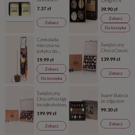
Delights 4
7.37 zł
39.90 zł
Zobacz
Zobacz
Do koszyka
Czekolada
Świąteczny
mleczna na
ChocoClassic
patyku do
rozpuszczania-
139.99 zł
19.99 zł
Chocostick
Zobacz
Zobacz
Do koszyka
Świąteczny
Super Babcia
ChocoPrestige
ze zdjęciem
bezalkoholowy
99.30 zł
199.99 zł
Zobacz
Zobacz