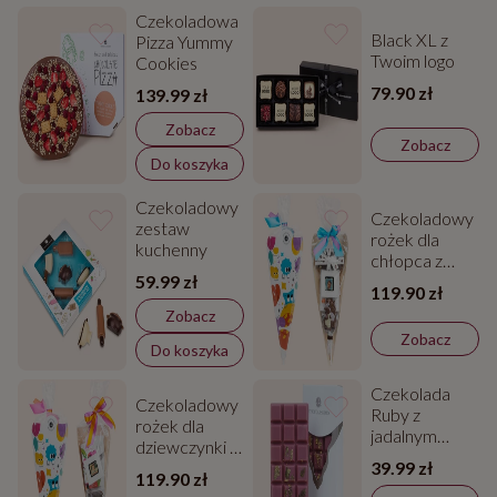
Czekoladowa
Black XL z
Pizza Yummy
Twoim logo
Cookies
79.90 zł
139.99 zł
Zobacz
Zobacz
Do koszyka
Czekoladowy
Czekoladowy
zestaw
rożek dla
kuchenny
chłopca z
59.99 zł
Twoim
119.90 zł
zdjęciem
Zobacz
Zobacz
Do koszyka
Czekolada
Czekoladowy
Ruby z
rożek dla
jadalnym
dziewczynki z
złotem
39.99 zł
Twoim
119.90 zł
zdjęciem