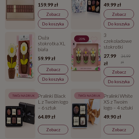
Flower
159.99 zł
49.99 zł
Delights – 6
sztuk
Zobacz
Zobacz
Do koszyka
Do koszyka
3
Duża
-20%
czekoladowe
stokrotka XL
stokrotki
biała
27.99
34.99
59.99 zł
zł
zł
Zobacz
Zobacz
Do koszyka
Do koszyka
Pralinki Black
Pralinki White
TWÓJ NADRUK
TWÓJ NADRUK
L z Twoim logo
XS z Twoim
– 6 sztuk
logo – 4 sztuki
64.89 zł
49.90 zł
Zobacz
Zobacz