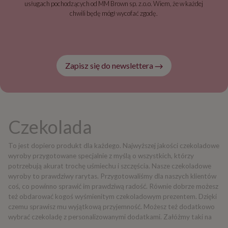
usługach pochodzących od MM Brown sp. z.o.o. Wiem, że w każdej
chwili będę mógł wycofać zgodę.
Zapisz się do newslettera
Czekolada
To jest dopiero produkt dla każdego. Najwyższej jakości czekoladowe
wyroby przygotowane specjalnie z myślą o wszystkich, którzy
potrzebują akurat trochę uśmiechu i szczęścia. Nasze czekoladowe
wyroby to prawdziwy rarytas. Przygotowaliśmy dla naszych klientów
coś, co powinno sprawić im prawdziwą radość. Równie dobrze możesz
też obdarować kogoś wyśmienitym czekoladowym prezentem. Dzięki
czemu sprawisz mu wyjątkową przyjemność. Możesz też dodatkowo
wybrać czekoladę z personalizowanymi dodatkami. Załóżmy taki na
przykład, zestaw czekoladowych pralinek z indywidualnym zdjęciem