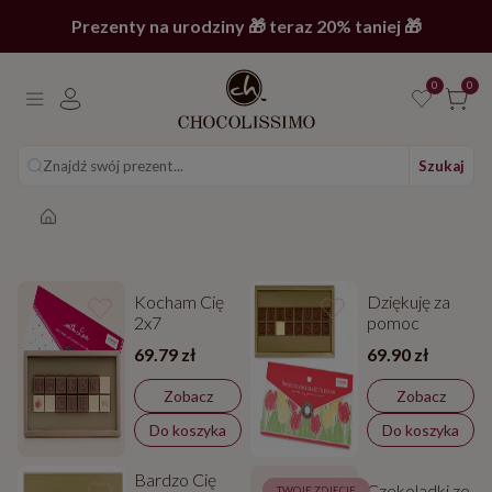
Prezenty na urodziny 🎁 teraz 20% taniej 🎁
0
0
Znajdź swój prezent...
Szukaj
Strona główna
Kocham Cię
Dziękuję za
2x7
pomoc
69.79 zł
69.90 zł
Zobacz
Zobacz
Do koszyka
Do koszyka
Bardzo Cię
Czekoladki ze
TWOJE ZDJĘCIE