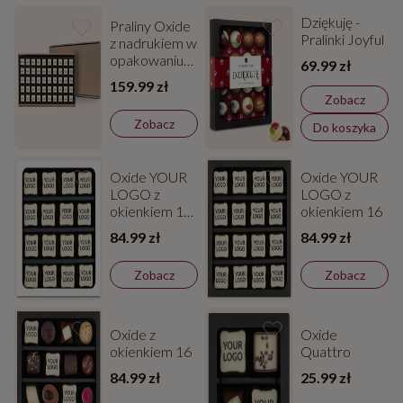
Dziękuję -
Praliny Oxide
Pralinki Joyful
z nadrukiem w
opakowaniu
69.99 zł
zbiorczym
159.99 zł
Zobacz
Zobacz
Do koszyka
Oxide YOUR
Oxide YOUR
LOGO z
LOGO z
okienkiem 16
okienkiem 16
w białym
84.99 zł
84.99 zł
kartoniku
Zobacz
Zobacz
Oxide z
Oxide
okienkiem 16
Quattro
84.99 zł
25.99 zł